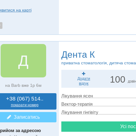
ивитися на карті
т
Дента К
Д
приватна стоматологія, дитяча стома
100
Додати
дзвін
відгук
на Barb вже 1р 6м
Лікування ясен
+38 (067) 514..
Вектор-терапія
показати номер
Лікування гінгівіту
Записатись
Усі пос
рийом за адресою