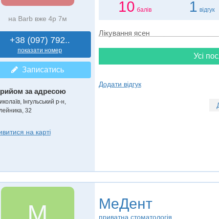
10
1
балів
відгук
на Barb вже 4р 7м
Лікування ясен
+38 (097) 792..
показати номер
Усі пос
Записатись
Додати відгук
рийом за адресою
колаїв, Інгульський р-н,
лейника, 32
ивитися на карті
МеДент
М
приватна стоматологія