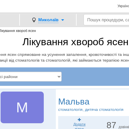
Україн
Миколаїв
Лікування хвороб ясен
Лікування хвороб ясен
ння ясен спрямоване на усунення запалення, кровоточивості та інш
иції від стоматологів та стоматологій, які займаються терапією ясен
Мальва
М
стоматологія, дитяча стоматологія
87
Додати
дзвінк