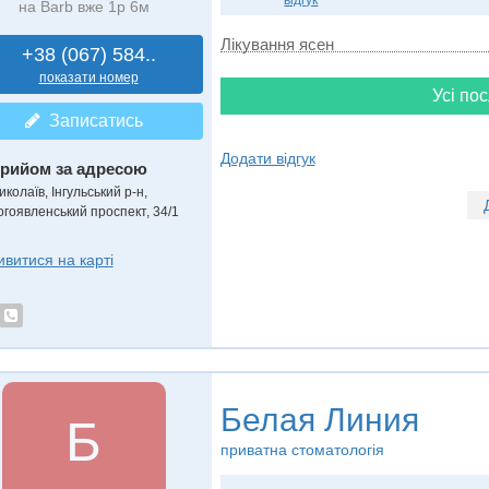
відгук
на Barb вже 1р 6м
Лікування ясен
+38 (067) 584..
показати номер
Усі пос
Записатись
Додати відгук
рийом за адресою
колаїв, Інгульський р-н,
огоявленський проспект, 34/1
ивитися на карті
Белая Линия
Б
приватна стоматологія