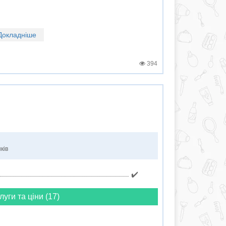
Докладніше
394
ків
✔️
луги та ціни (17)