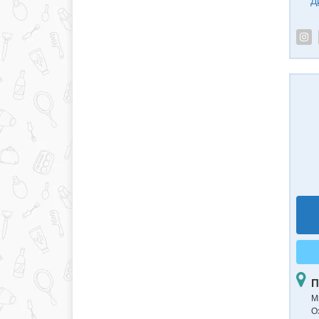
Д
П
М
О