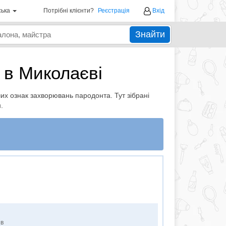
ська
Потрібні клієнти?
Реєстрація
Вхід
Знайти
 в Миколаєві
их ознак захворювань пародонта. Тут зібрані
.
ів