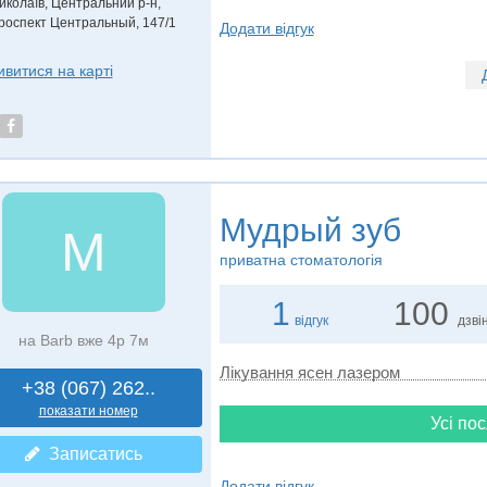
иколаїв, Центральний р-н,
роспект Центральный, 147/1
Додати відгук
ивитися на карті
Мудрый зуб
М
приватна стоматологія
1
100
відгук
дзвін
на Barb вже 4р 7м
Лікування ясен лазером
+38 (067) 262..
показати номер
Усі пос
Записатись
Додати відгук