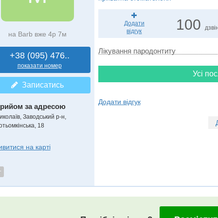
100
Додати
дзвін
відгук
на Barb вже 4р 7м
Лікування пародонтиту
+38 (095) 476..
показати номер
Усі пос
Записатись
Додати відгук
рийом за адресою
иколаїв, Заводський р-н,
отьомкінська, 18
ивитися на карті
т