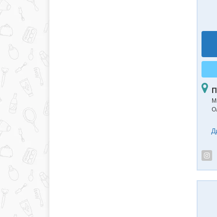
П
Ми
О
Д