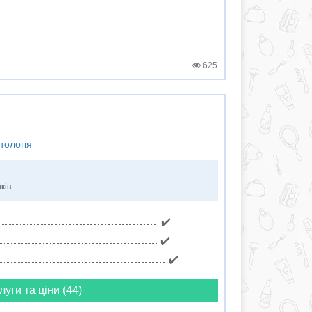
625
тологія
ків
✔️
✔️
✔️
луги та ціни (44)