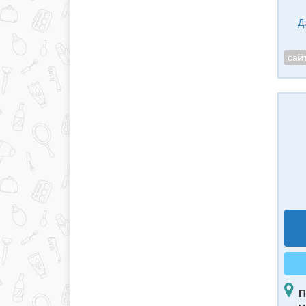
Д
сай
П