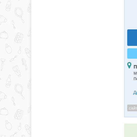
П
М
П
Д
сай