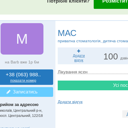
Розмістит
Потрібні клієнти?
МАС
М
приватна стоматологія, дитяча стома
100
Додати
дзвін
відгук
на Barb вже 1р 6м
Лікування ясен
+38 (063) 988..
показати номер
Усі пос
Записатись
Додати відгук
рийом за адресою
иколаїв, Центральний р-н,
росп. Центральний, 122/18