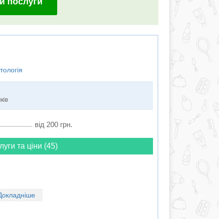
и послуги
тологія
ків
від 200 грн.
луги та ціни (45)
Докладніше