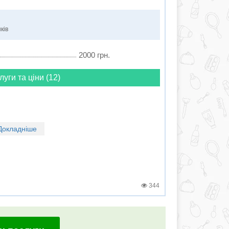
ків
2000 грн.
луги та ціни (12)
Докладніше
344