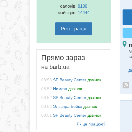
салонів:
8138
майстрів:
14444
Реєстрація
П
Ми
Прямо зараз
Б
на barb.ua
Д
08:53
SP Beauty Center
дзвінок
08:52
Нимфа
дзвінок
08:52
SP Beauty Center
дзвінок
08:52
Эльвира Бойко
дзвінок
08:51
SP Beauty Center
дзвінок