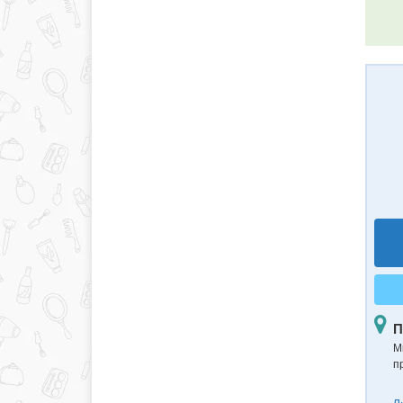
П
М
п