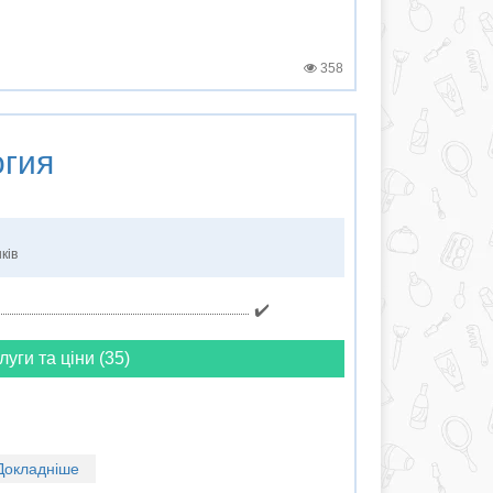
358
гия
ків
✔️
луги та ціни (35)
Докладніше