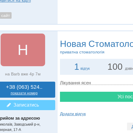
ивитися на карті
сайт
Новая Стоматоло
Н
приватна стоматологія
1
100
відгук
дзвін
на Barb вже 4р 7м
Лікування ясен
+38 (063) 524..
показати номер
Усі пос
Записатись
Додати відгук
рийом за адресою
иколаїв, Заводський р-н,
зерная, 17-А