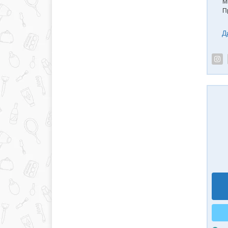
М
П
Д