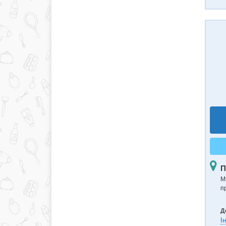
П
Ми
п
Д
І