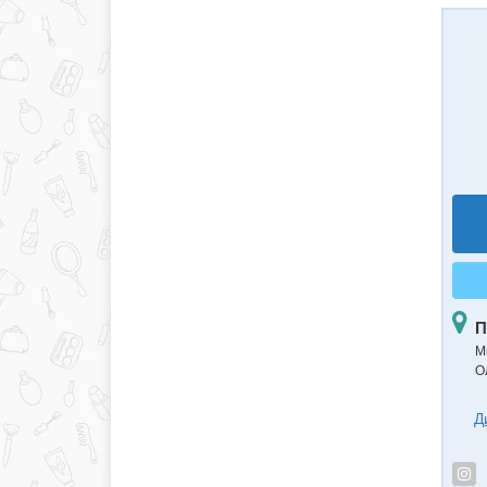
П
Ми
О
Д