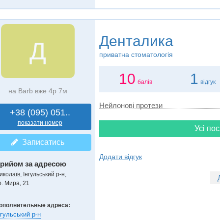
Денталика
Д
приватна стоматологія
10
1
балів
відгук
на Barb вже 4р 7м
Нейлонові протези
+38 (095) 051..
показати номер
Усі пос
Записатись
Додати відгук
рийом за адресою
колаїв, Інгульський р-н,
р. Мира, 21
ополнительные адреса:
нгульський р-н