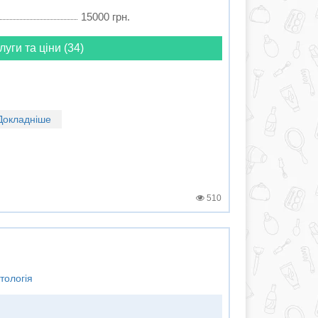
15000 грн.
луги та ціни (34)
Докладніше
510
тологія