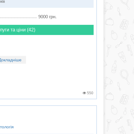
ків
9000 грн.
луги та ціни (42)
Докладніше
550
тологія