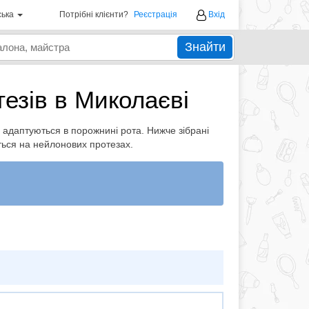
ська
Потрібні клієнти?
Реєстрація
Вхід
Знайти
езів в Миколаєві
о адаптуються в порожнині рота. Нижче зібрані
ються на нейлонових протезах.