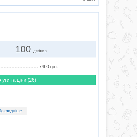
100
дзвінків
7400 грн.
луги та ціни (26)
Докладніше