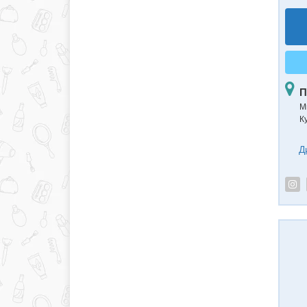
П
М
К
Д