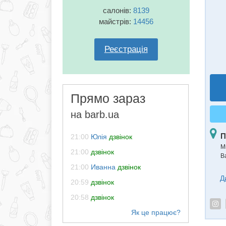
салонів:
8139
майстрів:
14456
Реєстрація
Прямо зараз
на barb.ua
П
21:00
Юлія
дзвінок
М
21:00
дзвінок
В
21:00
Иванна
дзвінок
Д
20:59
дзвінок
20:58
дзвінок