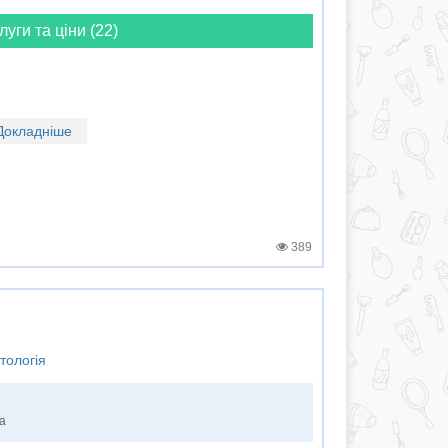
луги та ціни (22)
Докладніше
389
тологія
ка