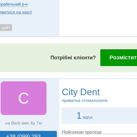
орабельний р-н
ивитися на карті
сайт
Розмістит
Потрібні клієнти?
City Dent
C
приватна стоматологія
1
відгук
на Barb вже 4р 7м
Нейлонові протези
+38 (099) 293..