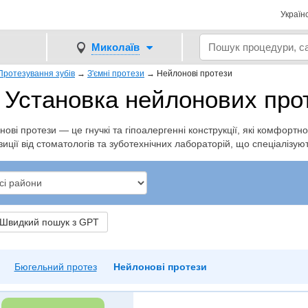
Україн
Миколаїв
Протезування зубів
→
З'ємні протези
→
Нейлонові протези
Установка нейлонових прот
ові протези — це гнучкі та гіпоалергенні конструкції, які комфортн
иції від стоматологів та зуботехнічних лабораторій, що спеціалізу
видкий пошук з GPT
Бюгельний протез
Нейлонові протези