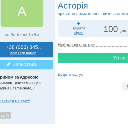
Асторія
А
приватна стоматологія, дитяча стома
100
Додати
дзвін
відгук
на Barb вже 1р 6м
Нейлонові протези
+38 (066) 845..
показати номер
Усі пос
Записатись
Додати відгук
рийом за адресою
иколаїв, Центральний р-н,
адима Благовісного, 7
ивитися на карті
сайт