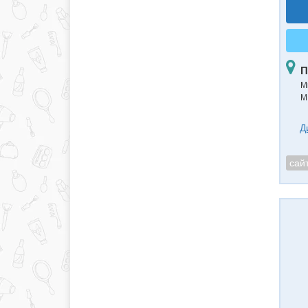
П
М
М
Д
сай