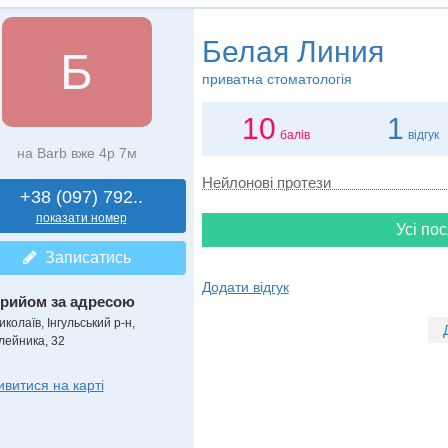
Белая Линия
Б
приватна стоматологія
10
1
балів
відгук
на Barb вже 4р 7м
Нейлонові протези
+38 (097) 792..
показати номер
Усі пос
Записатись
Додати відгук
рийом за адресою
колаїв, Інгульський р-н,
лейника, 32
ивитися на карті