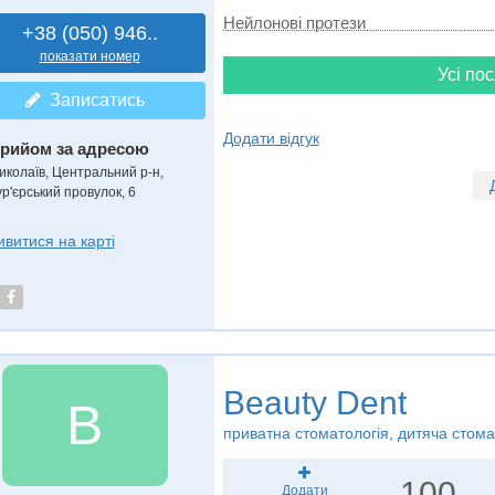
Нейлонові протези
+38 (050) 946..
показати номер
Усі пос
Записатись
Додати відгук
рийом за адресою
иколаїв, Центральний р-н,
ур'єрський провулок, 6
ивитися на карті
Beauty Dent
B
приватна стоматологія, дитяча стома
100
Додати