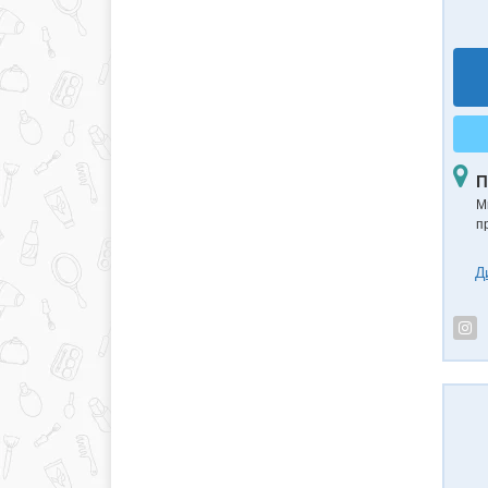
П
Ми
пр
Д