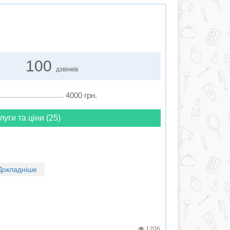
100
дзвінків
4000 грн.
луги та ціни (25)
Докладніше
1206