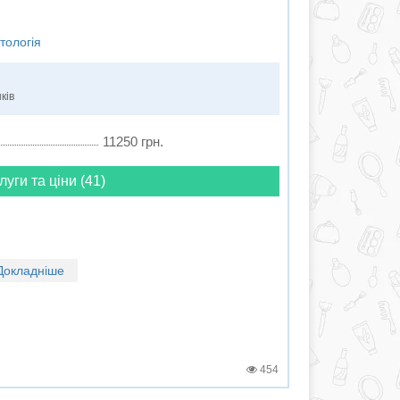
тологія
ків
11250 грн.
луги та ціни (41)
Докладніше
454