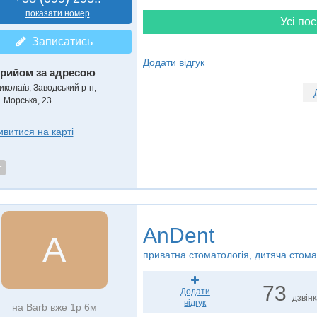
показати номер
Усі пос
Записатись
Додати відгук
рийом за адресою
иколаїв, Заводський р-н,
. Морська, 23
ивитися на карті
т
AnDent
A
приватна стоматологія, дитяча стома
73
Додати
дзвін
відгук
на Barb вже 1р 6м