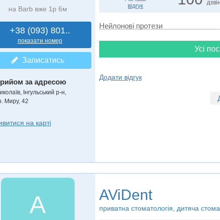
дзвін
відгук
на Barb вже 1р 6м
Нейлонові протези
+38 (093) 801..
показати номер
Усі пос
Записатись
Додати відгук
рийом за адресою
колаїв, Інгульський р-н,
. Миру, 42
ивитися на карті
AViDent
A
приватна стоматологія, дитяча стома