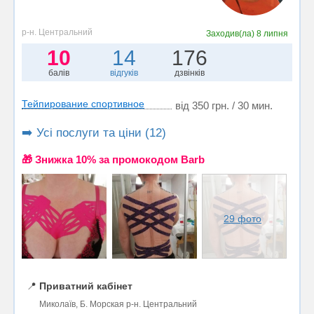
р-н. Центральний
Заходив(ла)
8 липня
10
14
176
балів
відгуків
дзвінків
Тейпирование спортивное
від 350 грн. / 30 мин.
➡️ Усі послуги та ціни (12)
🎁 Знижка 10% за промокодом Barb
29 фото
📍
Приватний кабінет
Миколаїв, Б. Морская р-н. Центральний