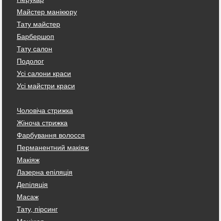
Майстер манікюру
Тату майстер
Барбершоп
Тату салон
Подолог
Усі салони краси
Усі майстри краси
Чоловіча стрижка
Жіноча стрижка
Фарбування волосся
Перманентний макіяж
Макіяж
Лазерна епіляція
Депіляція
Масаж
Тату, пірсинг