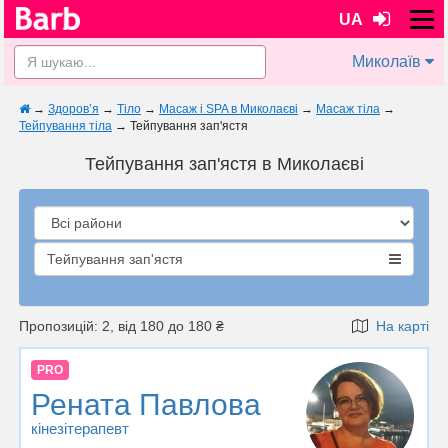
UA
Миколаїв
→
Здоров’я
→
Тіло
→
Масаж і SPA в Миколаєві
→
Масаж тіла
→
Тейпування тіла
→
Тейпування зап'ястя
Тейпування зап'ястя в Миколаєві
Тейпування зап'ястя
Пропозицій: 2, від 180 до 180 ₴
На карті
PRO
Рената Павлова
кінезітерапевт