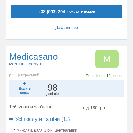
+38 (093) 294..
показати номер
Докладніше
Medicasano
M
медичні послуги
р-н. Центральний
Перевірено
15 червня
98
Додати
відгук
дзвінків
Тейпування зап'ястя
від 180 грн.
➡️ Усі послуги та ціни (11)
📍
Миколаїв, Даля, 2 р-н. Центральний