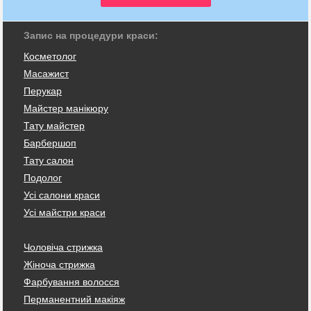
Запис на процедури краси:
Косметолог
Масажист
Перукар
Майстер манікюру
Тату майстер
Барбершоп
Тату салон
Подолог
Усі салони краси
Усі майстри краси
Чоловіча стрижка
Жіноча стрижка
Фарбування волосся
Перманентний макіяж