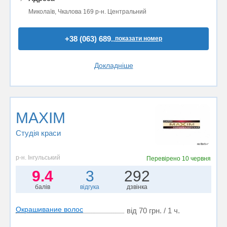
Миколаїв, Чкалова 169 р-н. Центральний
+38 (063) 689..
показати номер
Докладніше
MAXIM
Студія краси
р-н. Інгульський
Перевірено
10 червня
9.4
3
292
балів
відгука
дзвінка
Окрашивание волос
від 70 грн. / 1 ч.