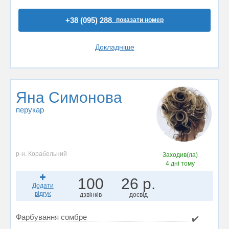
+38 (095) 288..
показати номер
Докладніше
Яна Симонова
перукар
р-н. Корабельний
Заходив(ла)
4 дні тому
100
26 р.
Додати
відгук
дзвінків
досвід
Фарбування сомбре
✔️