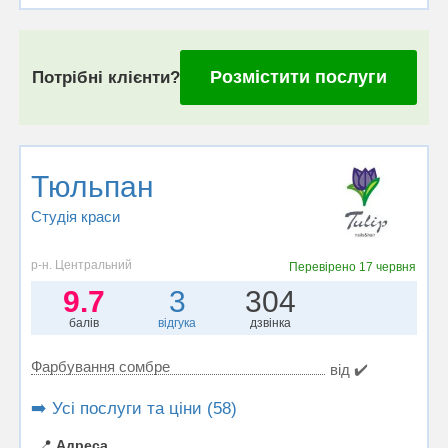
Розмістити послуги
Потрібні клієнти?
Тюльпан
Студія краси
р-н. Центральний
Перевірено
17 червня
9.7
3
304
балів
відгука
дзвінка
Фарбування сомбре
від ✔️
➡️ Усі послуги та ціни (58)
📍
Адреса