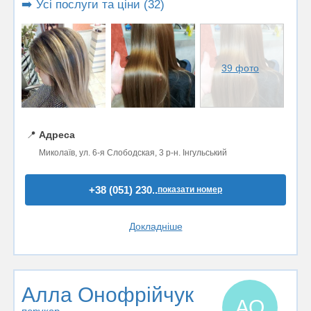
➡️ Усі послуги та ціни (32)
39 фото
📍
Адреса
Миколаїв, ул. 6-я Слободская, 3 р-н. Інгульський
+38 (051) 230..
показати номер
Докладніше
Алла Онофрійчук
АО