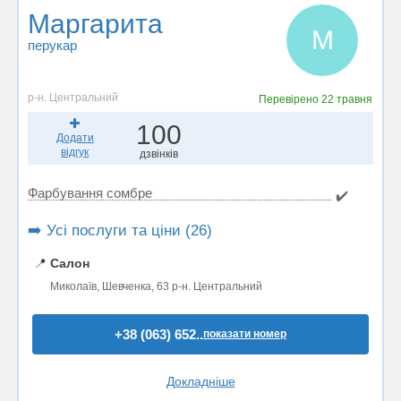
Маргарита
М
перукар
р-н. Центральний
Перевірено
22 травня
100
Додати
відгук
дзвінків
Фарбування сомбре
✔️
➡️ Усі послуги та ціни (26)
📍
Салон
Миколаїв, Шевченка, 63 р-н. Центральний
+38 (063) 652..
показати номер
Докладніше