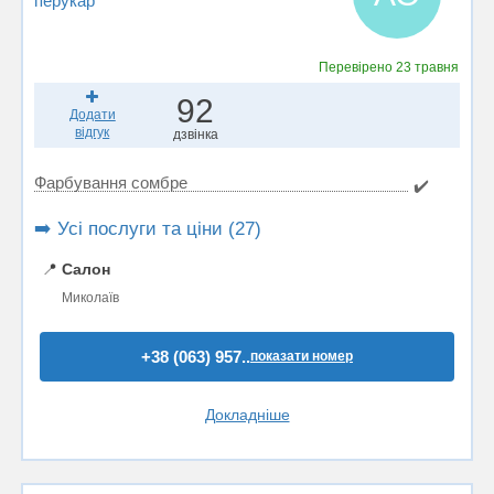
перукар
Перевірено
23 травня
92
Додати
відгук
дзвінка
Фарбування сомбре
✔️
➡️ Усі послуги та ціни (27)
📍
Салон
Миколаїв
+38 (063) 957..
показати номер
Докладніше