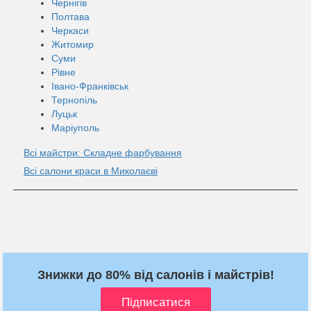
Чернігів
Полтава
Черкаси
Житомир
Суми
Рівне
Івано-Франківськ
Тернопіль
Луцьк
Маріуполь
Всі майстри: Складне фарбування
Всі салони краси в Миколаєві
Знижки до 80% від салонів і майстрів!