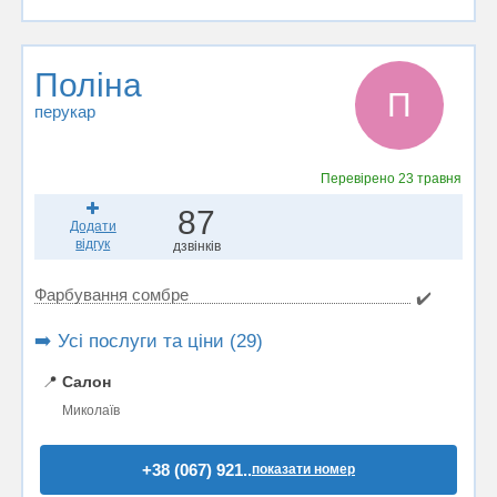
Поліна
П
перукар
Перевірено
23 травня
87
Додати
відгук
дзвінків
Фарбування сомбре
✔️
➡️ Усі послуги та ціни (29)
📍
Салон
Миколаїв
+38 (067) 921..
показати номер