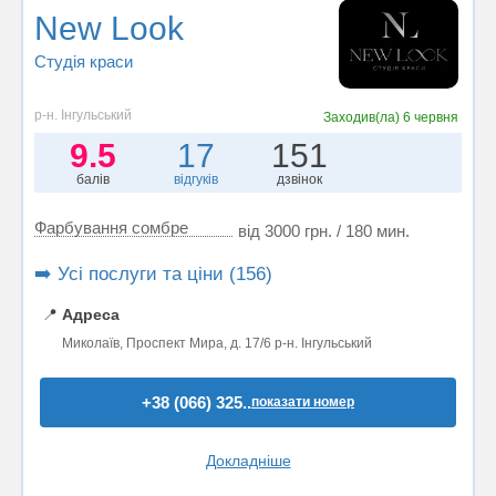
New Look
Студія краси
р-н. Інгульський
Заходив(ла)
6 червня
9.5
17
151
балів
відгуків
дзвінок
Фарбування сомбре
від 3000 грн. / 180 мин.
➡️ Усі послуги та ціни (156)
📍
Адреса
Миколаїв, Проспект Мира, д. 17/6 р-н. Інгульський
+38 (066) 325..
показати номер
Докладніше