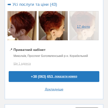
➡️ Усі послуги та ціни (43)
17 фото
📍
Приватний кабінет
Миколаїв, Проспект Богоявленський р-н. Корабельний
Ще 1 адреса
+38 (063) 653..
показати номер
Докладніше