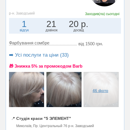
р-н. Заводський
Заходив(ла)
сьогодні
1
21
20 р.
відгук
дзвінок
досвід
Фарбування сомбре
від 1500 грн.
➡️ Усі послуги та ціни (33)
🎁 Знижка 5% за промокодом Barb
46 фото
📍
Студія краси "5 ЭЛЕМЕНТ"
Миколаїв, Пр. Центральный 76 р-н. Заводський