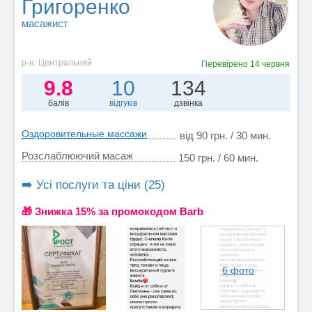
Григоренко
масажист
р-н. Центральний
Перевірено
14 червня
9.8
10
134
балів
відгуків
дзвінка
Оздоровительные массажи
від 90 грн. / 30 мин.
Розслаблюючий масаж
150 грн. / 60 мин.
➡️ Усі послуги та ціни (25)
🎁 Знижка 15% за промокодом Barb
6 фото