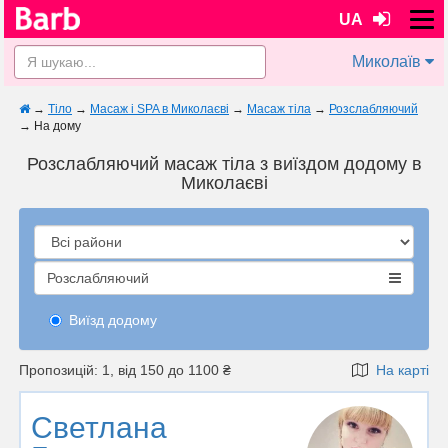
UA
Миколаїв
→
Тіло
→
Масаж і SPA в Миколаєві
→
Масаж тіла
→
Розслабляючий
→
На дому
Розслабляючий масаж тіла з виїздом додому в
Миколаєві
Розслабляючий
Виїзд додому
Пропозицій: 1, від 150 до 1100 ₴
На карті
Светлана