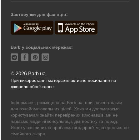
Застосунки для фахівців:
Barb у соціальних мережах:
© 2026 Barb.ua
При використанні матеріалів активне посилання на
джерело обов'язкове
Інформація, розміщена на Barb.ua, призначена тільки
для ознайомлювальних цілей. Хоча ми допомагаємо
користувачам знайти перевірених виконавців, ми не
надаємо медичні консультації, діагностику та порад.
Якщо у вас виникла проблема зі здоров'ям, зверніться до
сімейного лікаря.