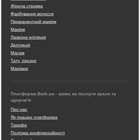
Жіноча стрижка
Фарбування волосся
Перманентний макіяж
Макіяж
Лазерна епіляція
Депіляція
Масаж
Тату, пірсинг
Манікюр
Платформа Barb.ua - запис на послуги краси та
здоров'я:
Про нас
Як працює платформа
Тарифи
Політика конфіденційності