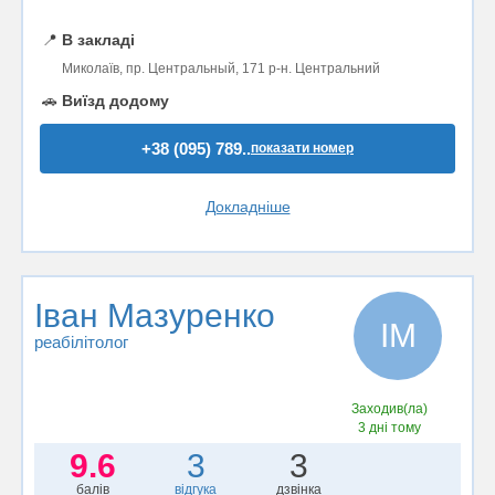
📍
В закладі
Миколаїв, пр. Центральный, 171 р-н. Центральний
🚗
Виїзд додому
+38 (095) 789..
показати номер
Докладніше
Іван Мазуренко
ІМ
реабілітолог
Заходив(ла)
3 дні тому
9.6
3
3
балів
відгука
дзвінка