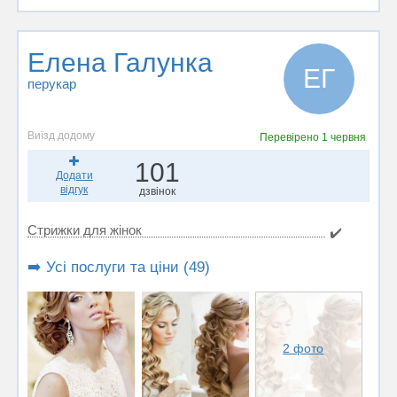
Елена Галунка
ЕГ
перукар
Виїзд додому
Перевірено
1 червня
101
Додати
відгук
дзвінок
Стрижки для жінок
✔️
➡️ Усі послуги та ціни (49)
2 фото