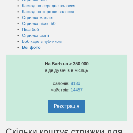
Каскад на середнє волосся
Каскад на коротке волосся
Стрижка маллет
Стрижка після 50
Піксі боб
Стрижка шеггі
Боб каре з чубчиком
Всі фото
На Barb.ua > 350 000
відвідувачів в місяць
салонів:
8139
майстрів:
14457
Реєстрація
Скільки коштує стрижки для