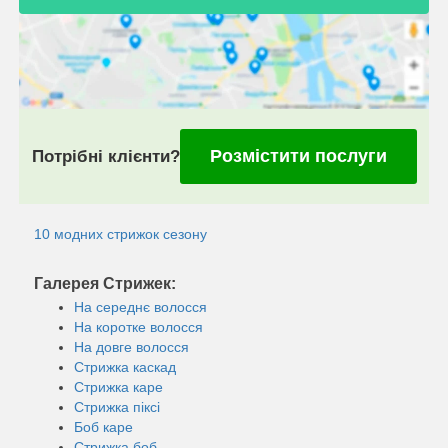
Розмістити послуги
Потрібні клієнти?
10 модних стрижок сезону
Галерея Стрижек:
На середнє волосся
На коротке волосся
На довге волосся
Стрижка каскад
Стрижка каре
Стрижка піксі
Боб каре
Стрижка боб