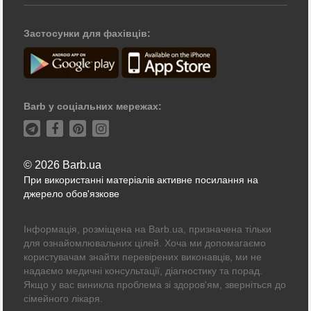
Застосунки для фахівців:
Barb у соціальних мережах:
© 2026 Barb.ua
При використанні матеріалів активне посилання на
джерело обов'язкове
Інформація, розміщена на Barb.ua, призначена тільки
для ознайомлювальних цілей. Хоча ми допомагаємо
користувачам знайти перевірених виконавців, ми не
надаємо медичні консультації, діагностику та порад.
Якщо у вас виникла проблема зі здоров'ям, зверніться до
сімейного лікаря.