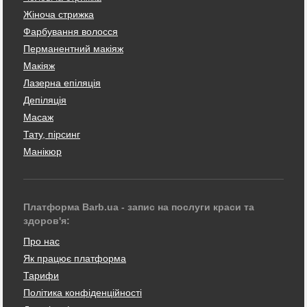
Жіноча стрижка
Фарбування волосся
Перманентний макіяж
Макіяж
Лазерна епіляція
Депіляція
Масаж
Тату, пірсинг
Манікюр
Платформа Barb.ua - запис на послуги краси та
здоров'я:
Про нас
Як працює платформа
Тарифи
Політика конфіденційності