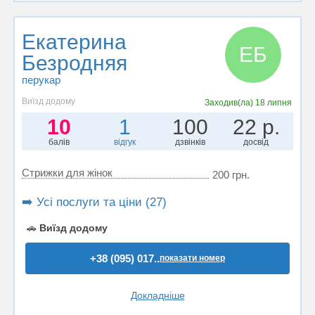
Екатерина
ЕБ
Безродняя
перукар
Виїзд додому
Заходив(ла)
18 липня
10
1
100
22 р.
балів
відгук
дзвінків
досвід
Стрижки для жінок
200 грн.
➡️ Усі послуги та ціни (27)
🚗
Виїзд додому
+38 (095) 017..
показати номер
Докладніше