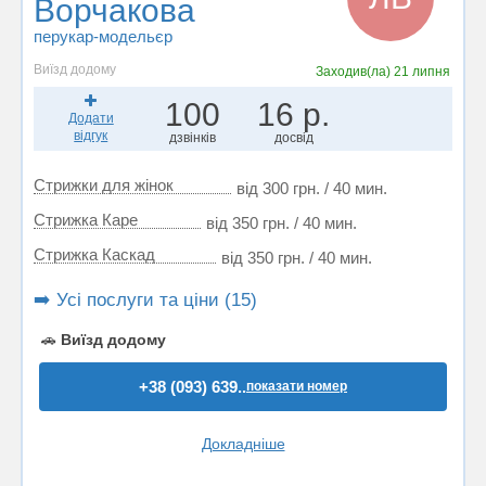
Ворчакова
перукар-модельєр
Виїзд додому
Заходив(ла)
21 липня
100
16 р.
Додати
відгук
дзвінків
досвід
Стрижки для жінок
від 300 грн. / 40 мин.
Стрижка Каре
від 350 грн. / 40 мин.
Стрижка Каскад
від 350 грн. / 40 мин.
➡️ Усі послуги та ціни (15)
🚗
Виїзд додому
+38 (093) 639..
показати номер
Докладніше