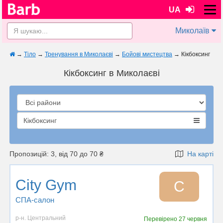
UA
Миколаїв
→
Тіло
→
Тренування в Миколаєві
→
Бойові мистецтва
→
Кікбоксинг
Кікбоксинг в Миколаєві
Кікбоксинг
Пропозицій: 3, від 70 до 70 ₴
На карті
City Gym
C
СПА-салон
р-н. Центральний
Перевірено
27 червня