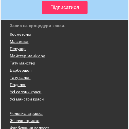
Запис на процедури краси:
Косметолог
Масажист
Перукар
Майстер манікюру
Тату майстер
Барбершоп
Тату салон
Подолог
Усі салони краси
Усі майстри краси
Чоловіча стрижка
Жіноча стрижка
Фарбування волосся