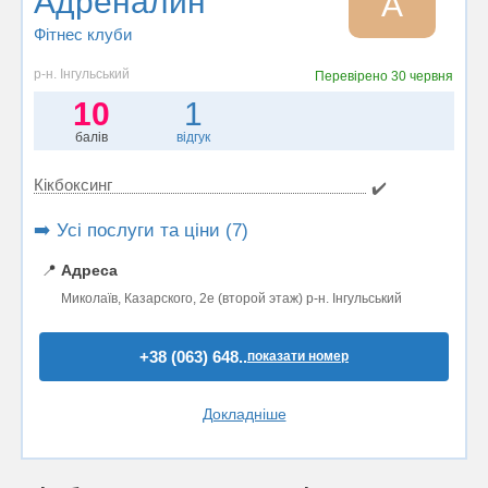
Адреналин
А
Фітнес клуби
р-н. Інгульський
Перевірено
30 червня
10
1
балів
відгук
Кікбоксинг
✔️
➡️ Усі послуги та ціни (7)
📍
Адреса
Миколаїв, Казарского, 2е (второй этаж) р-н. Інгульський
+38 (063) 648..
показати номер
Докладніше