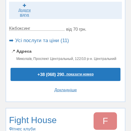
Додати
відгук
Кікбоксинг
від 70 грн.
➡️ Усі послуги та ціни (11)
📍
Адреса
Миколаїв, Проспект Центральный, 122/10 р-н. Центральний
+38 (068) 290..
показати номер
Докладніше
Fight House
F
Фітнес клуби