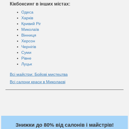
Кікбоксинг в інших містах:
Одеса
Харків
Кривий Ріг
Миколаїв
Вінниця
Херсон
Чернігів
Суми
Рівне
Луцьк
Всі майстри: Бойові мистецтва
Всі салони краси в Миколаєві
Знижки до 80% від салонів і майстрів!