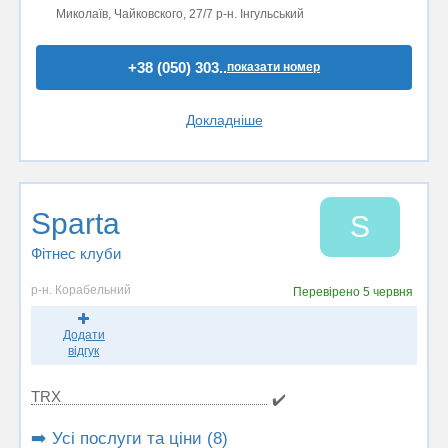
Миколаїв, Чайковского, 27/7 р-н. Інгульський
+38 (050) 303..
показати номер
Докладніше
Sparta
S
Фітнес клуби
р-н. Корабельний
Перевірено
5 червня
Додати
відгук
TRX
✔️
➡️ Усі послуги та ціни (8)