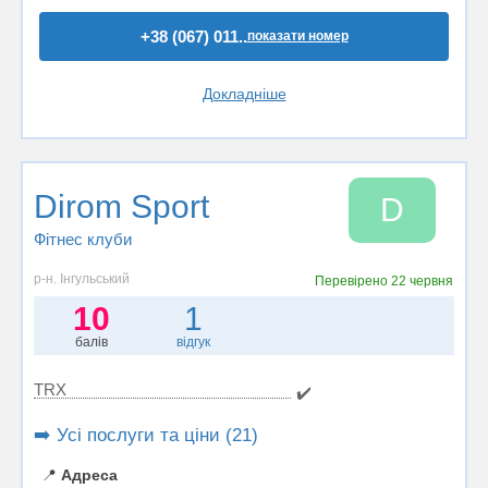
+38 (067) 011..
показати номер
Докладніше
Dirom Sport
D
Фітнес клуби
р-н. Інгульський
Перевірено
22 червня
10
1
балів
відгук
TRX
✔️
➡️ Усі послуги та ціни (21)
📍
Адреса