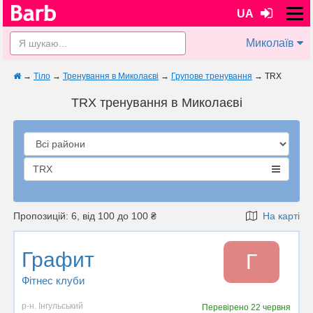
UA
Миколаїв
→
Тіло
→
Тренування в Миколаєві
→
Групове тренування
→
TRX
TRX тренування в Миколаєві
TRX
Пропозицій: 6, від 100 до 100 ₴
На карті
Графит
Г
Фітнес клуби
р-н. Інгульський
Перевірено
22 червня