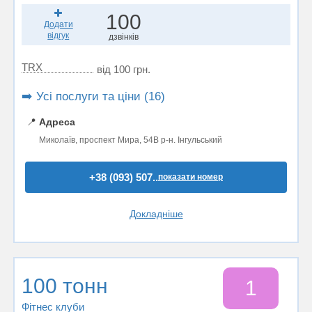
100
Додати
відгук
дзвінків
TRX
від 100 грн.
➡️ Усі послуги та ціни (16)
📍
Адреса
Миколаїв, проспект Мира, 54В р-н. Інгульський
+38 (093) 507..
показати номер
Докладніше
100 тонн
1
Фітнес клуби