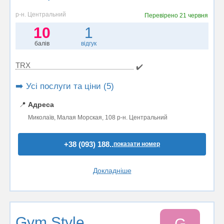
р-н. Центральний
Перевірено
21 червня
10
1
балів
відгук
TRX
✔️
➡️ Усі послуги та ціни (5)
📍
Адреса
Миколаїв, Малая Морская, 108 р-н. Центральний
+38 (093) 188..
показати номер
Докладніше
Gym Style
G