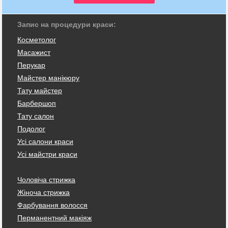
Запис на процедури краси:
Косметолог
Масажист
Перукар
Майстер манікюру
Тату майстер
Барбершоп
Тату салон
Подолог
Усі салони краси
Усі майстри краси
Чоловіча стрижка
Жіноча стрижка
Фарбування волосся
Перманентний макіяж