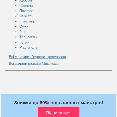
Херсон
Чернігів
Полтава
Черкаси
Житомир
Суми
Рівне
Тернопіль
Луцьк
Маріуполь
Всі майстри: Групове тренування
Всі салони краси в Миколаєві
Знижки до 80% від салонів і майстрів!