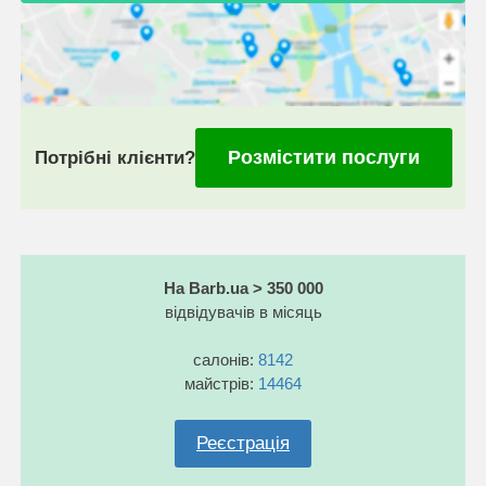
Розмістити послуги
Потрібні клієнти?
На Barb.ua > 350 000
відвідувачів в місяць
салонів:
8142
майстрів:
14464
Реєстрація