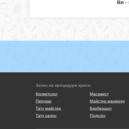
Ви -
Запис на процедури краси:
Косметолог
Масажист
Перукар
Майстер манікюру
Тату майстер
Барбершоп
Тату салон
Подолог