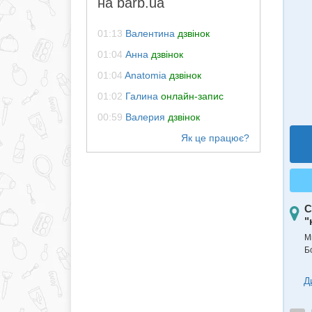
на barb.ua
01:13
Валентина
дзвінок
01:04
Анна
дзвінок
01:04
Anatomia
дзвінок
01:02
Галина
онлайн-запис
00:59
Валерия
дзвінок
С
"
М
Б
Д