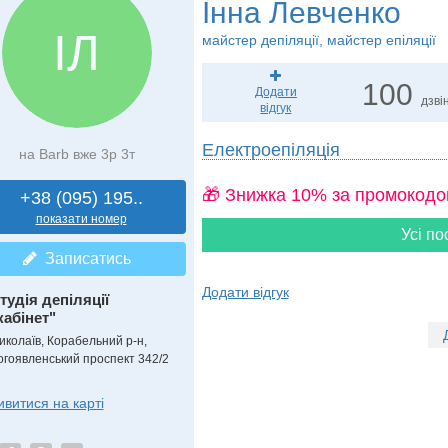
Інна Левченко
ІЛ
майстер депіляції, майстер епіляції
100
Додати
дзвін
відгук
Електроепіляція
на Barb вже 3р 3т
🎁 Знижка 10% за промокодо
+38 (095) 195..
показати номер
Усі по
Записатись
Додати відгук
тудія депіляції
кабінет"
иколаїв, Корабельний р-н,
огоявленський проспект 342/2
ивитися на карті