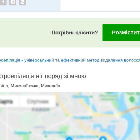
Розмістит
Потрібні клієнти?
роепіляція - універсальний та ефективний метод видалення волосс
троепіляція ніг поряд зі мною
їна, Миколаївська, Миколаїв