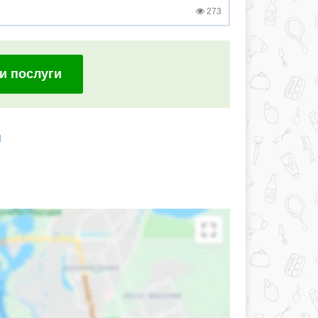
273
и послуги
я