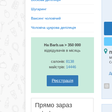
Шугаринг
Ваксинг чоловічий
Чоловіча цукрова депіляція
На Barb.ua > 350 000
відвідувачів в місяць
П
М
салонів:
8138
С
майстрів:
14446
Д
Реєстрація
Прямо зараз