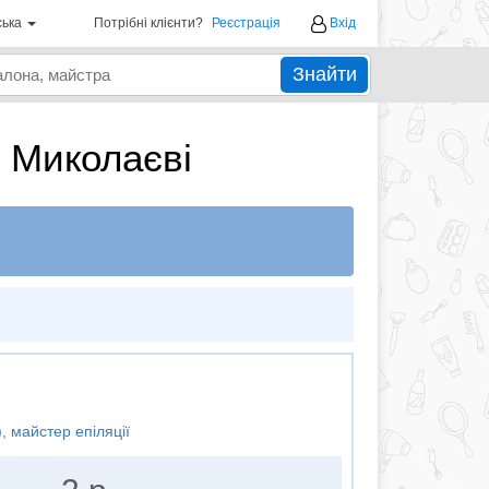
ська
Потрібні клієнти?
Реєстрація
Вхід
Знайти
в Миколаєві
, майстер епіляції