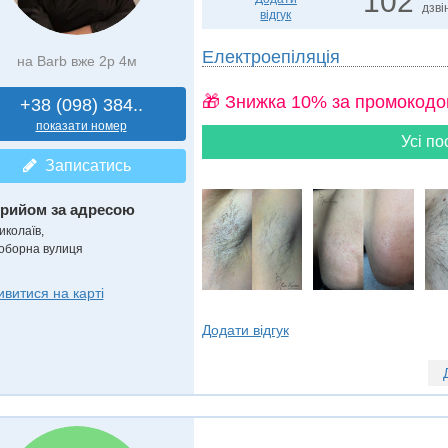
102
дзві
відгук
Електроепіляція
на Barb вже 2р 4м
🎁 Знижка 10% за промокодо
+38 (098) 384..
показати номер
Усі по
Записатись
рийом за адресою
иколаїв,
оборна вулиця
ивитися на карті
Додати відгук