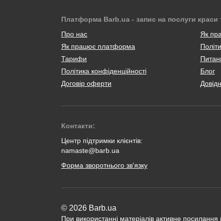
Платформа Barb.ua - запис на послуги краси 
Про нас
Як пр
Як працює платформа
Політи
Тарифи
Питанн
Політика конфіденційності
Блог
Договір оферти
Довід
Контакти:
Центр підтримки клієнтів:
namaste@barb.ua
Форма зворотнього зв'язку
© 2026 Barb.ua
При використанні матеріалів активне посилання