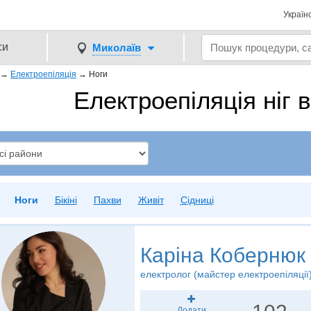
Україн
си
Миколаїв
→
Електроепіляція
→
Ноги
Електроепіляція ніг 
Ноги
Бікіні
Пахви
Живіт
Сідниці
Каріна Кобернюк
електролог (майстер електроепіляції)
Додати