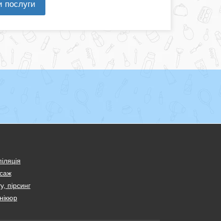
и послуги
іляція
саж
у, пірсинг
нікюр