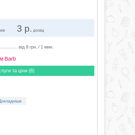
3 р.
ків
досвід
від 8 грн. / 1 мин.
м Barb
слуги та ціни (8)
Докладніше