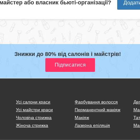
 майстер або власник бьюті-організації?
Додат
Знижки до 80% від салонів і майстрів!
Усі салони краси
Фарбування волосся
Деп
Усі майстри краси
Перманентний макіяж
Ма
Чоловіча стрижка
Макіяж
Тат
Жіноча стрижка
Лазерна епіляція
Ма