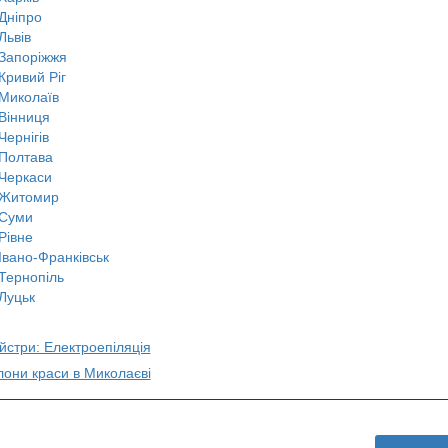
Дніпро
Львів
Запоріжжя
Кривий Ріг
Миколаїв
Вінниця
Чернігів
Полтава
Черкаси
Житомир
Суми
Рівне
Івано-Франківськ
Тернопіль
Луцьк
йстри: Електроепіляція
лони краси в Миколаєві