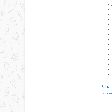
Всі ма
Всі са