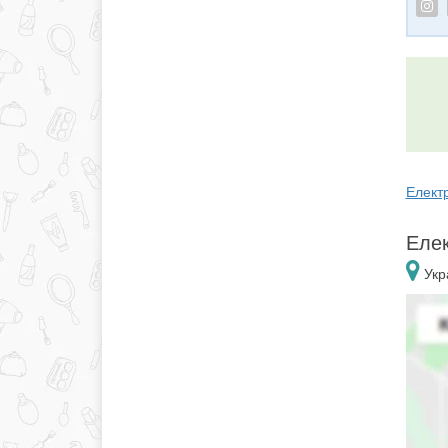
Елект
Елек
Укра