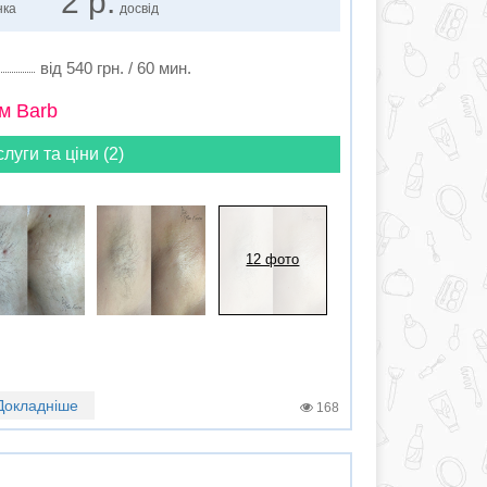
2 р.
нка
досвід
від 540 грн. / 60 мин.
м Barb
слуги та ціни (2)
12 фото
Докладніше
168