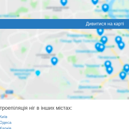
Дивитися на карті
роепіляція ніг в інших містах:
Київ
Одеса
Харків