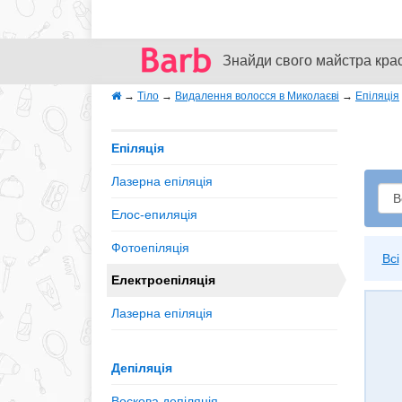
Знайди свого майстра кра
→
Тіло
→
Видалення волосся в Миколаєві
→
Епіляція
Епіляція
Лазерна епіляція
Елос-епиляція
Фотоепіляція
Всі
Електроепіляція
Лазерна епіляція
Депіляція
Воскова депіляція