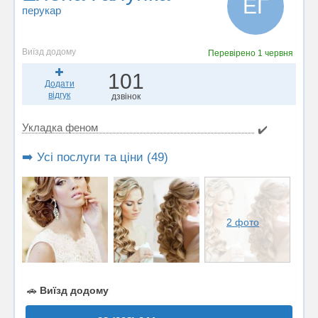
ЕГ
перукар
Виїзд додому
Перевірено
1 червня
101
Додати
відгук
дзвінок
Укладка феном
✔️
➡️ Усі послуги та ціни (49)
2 фото
🚗
Виїзд додому