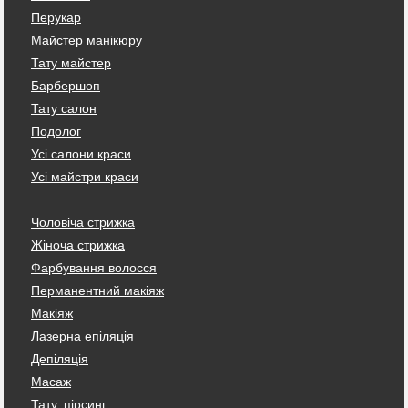
Перукар
Майстер манікюру
Тату майстер
Барбершоп
Тату салон
Подолог
Усі салони краси
Усі майстри краси
Чоловіча стрижка
Жіноча стрижка
Фарбування волосся
Перманентний макіяж
Макіяж
Лазерна епіляція
Депіляція
Масаж
Тату, пірсинг