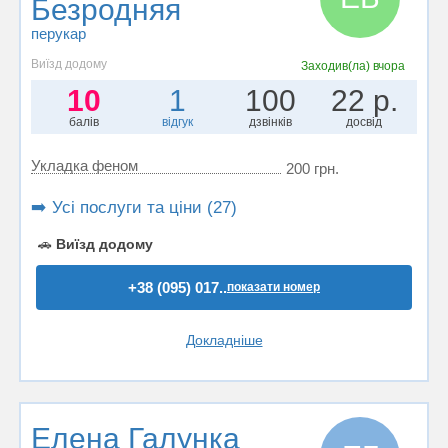
Безродняя
перукар
Виїзд додому
Заходив(ла)
вчора
10
1
100
22 р.
балів
відгук
дзвінків
досвід
Укладка феном
200 грн.
➡️ Усі послуги та ціни (27)
🚗
Виїзд додому
+38 (095) 017..
показати номер
Докладніше
Елена Галунка