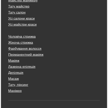
Майстер манікюру
Тату майстер
Тату салон
Усі салони краси
Усі майстри краси
Чоловіча стрижка
Жіноча стрижка
Фарбування волосся
Перманентний макіяж
Макіяж
Лазерна епіляція
Депіляція
Масаж
Тату, пірсинг
Манікюр