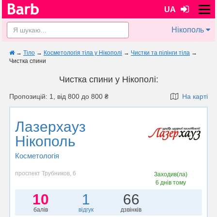
UA
Нікополь
→
Тіло
→
Косметологія тіла у Нікополі
→
Чистки та пілінги тіла
→
Чистка спини
Чистка спини у Нікополі:
Пропозицій: 1, від 800 до 800 ₴
На карті
Лазерхауз
Нікополь
Косметологія
проспект Трубников, 6
Заходив(ла)
6 днів тому
10
1
66
балів
відгук
дзвінків