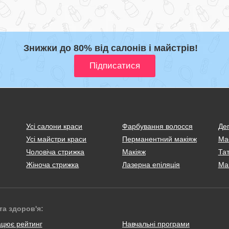
Знижки до 80% від салонів і майстрів!
Усі салони краси
Фарбування волосся
Деп
Усі майстри краси
Перманентний макіяж
Ма
Чоловіча стрижка
Макіяж
Тат
Жіноча стрижка
Лазерна епіляція
Ма
та здоров'я:
ацює рейтинг
Навчальні програми