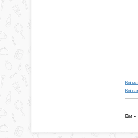
Всі ма
Всі са
Ви -