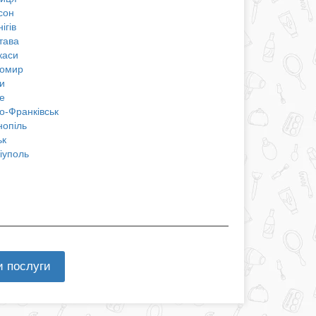
сон
ігів
тава
каси
омир
и
е
о-Франківськ
нопіль
ьк
іуполь
и послуги