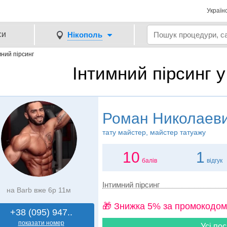
Україн
си
Нікополь
мний пірсинг
Iнтимний пірсинг у
Роман Николаев
тату майстер, майстер татуажу
10
1
балів
відгук
Iнтимний пірсинг
на Barb вже 6р 11м
🎁 Знижка 5% за промокодом
+38 (095) 947..
показати номер
Усі пос