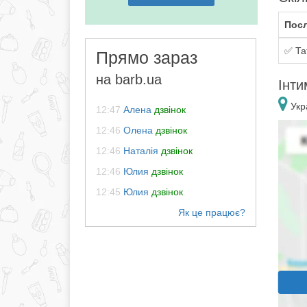
Посл
✅ Та
Прямо зараз
на barb.ua
Iнти
Укра
12:47
Алена
дзвінок
12:46
Олена
дзвінок
12:46
Наталія
дзвінок
12:46
Юлия
дзвінок
12:45
Юлия
дзвінок