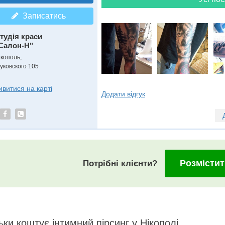
Записатись
тудія краси
Салон-Н"
ікополь,
уковского 105
ивитися на карті
Додати відгук
Розмістит
Потрібні клієнти?
ьки коштує iнтимний пірсинг у Нікополі