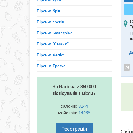
Пiрсинг вуха
Пірсинг брiв
С
Пірсинг сосків
"
Пірсинг індастріал
Н
Ж
Пірсинг "Смайл"
Д
Пірсинг Хелікс
Пірсинг Трагус
На Barb.ua > 350 000
відвідувачів в місяць
салонів:
8144
майстрів:
14465
Реєстрація
Скіл