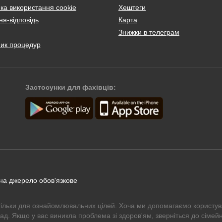
ка використання cookie
Хештеги
я-відповідь
Карта
Знижки в телеграм
ник процедур
Застосунки для фахівців:
 на джерело обов'язкове
тільки для ознайомлювальних цілей. Хоча ми допомагаємо користув
рад. Якщо у вас виникла проблема зі здоров'ям, зверніться до сімейн