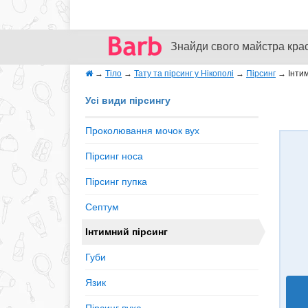
Знайди свого майстра кра
→
Тіло
→
Тату та пірсинг у Нікополі
→
Пірсинг
→
Iнти
Усі види пірсингу
Проколювання мочок вух
Пірсинг носа
Пірсинг пупка
Септум
Iнтимний пірсинг
Губи
Язик