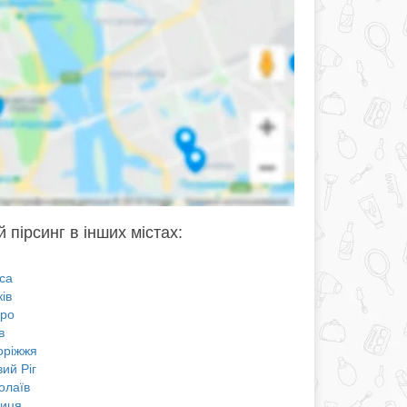
 пірсинг в інших містах:
са
ів
про
в
оріжжя
ий Ріг
олаїв
ниця