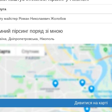
уга
ту майстер Роман Николаевич Жолобов
мний пірсинг поряд зі мною
їна, Дніпропетровська, Нікополь
Дивитися на карті