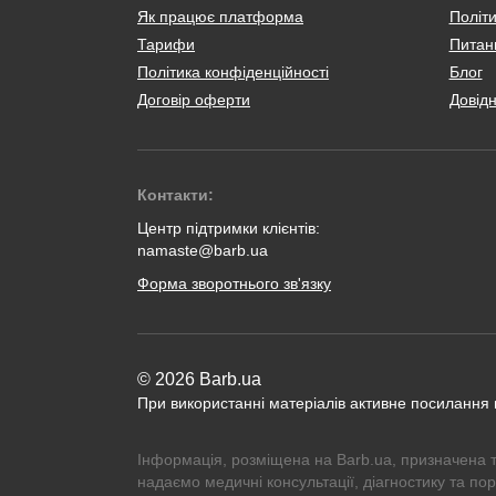
Як працює платформа
Політи
Тарифи
Питанн
Політика конфіденційності
Блог
Договір оферти
Довід
Контакти:
Центр підтримки клієнтів:
namaste@barb.ua
Форма зворотнього зв'язку
© 2026 Barb.ua
При використанні матеріалів активне посилання
Інформація, розміщена на Barb.ua, призначена 
надаємо медичні консультації, діагностику та по