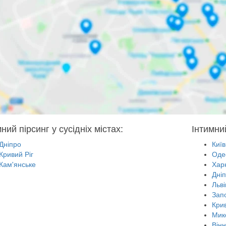
ний пірсинг у сусідніх містах:
Iнтимний
Дніпро
Київ
Кривий Ріг
Оде
Кам'янське
Харк
Дні
Льві
Зап
Крив
Мик
Він