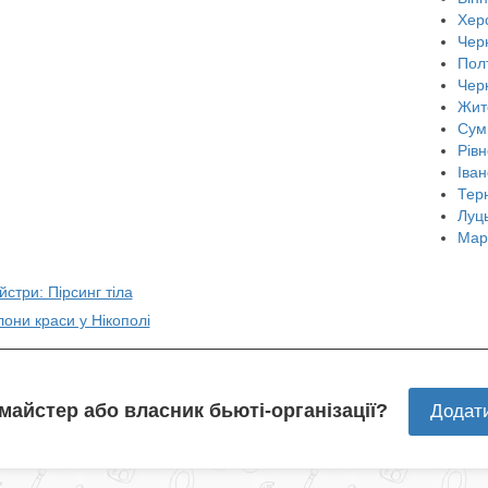
Хер
Черн
Пол
Чер
Жит
Сум
Рівн
Іван
Тер
Луц
Мар
йстри: Пірсинг тіла
лони краси у Нікополі
 майстер або власник бьюті-організації?
Додат