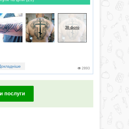
38 фото
Докладніше
2893
и послуги