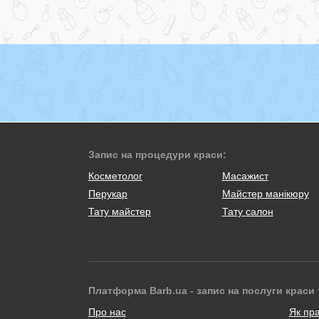
Запис на процедури краси:
Косметолог
Масажист
Перукар
Майстер манікюру
Тату майстер
Тату салон
Платформа Barb.ua - запис на послуги краси 
Про нас
Як пр