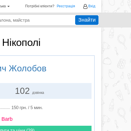
ська
Потрібні клієнти?
Реєстрація
Вхід
Знайти
 Нікополі
ич Жолобов
102
дзвінка
150 грн. / 5 мин.
 Barb
луги та ціни (29)