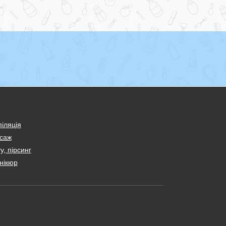
іляція
саж
у, пірсинг
нікюр