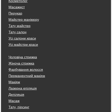
Косметолог
Масажист
Перукар
Майстер манікюру
Тату майстер
Тату салон
Усі салони краси
Усі майстри краси
Чоловіча стрижка
Жіноча стрижка
Фарбування волосся
Перманентний макіяж
Макіяж
Лазерна епіляція
Депіляція
Масаж
Тату, пірсинг