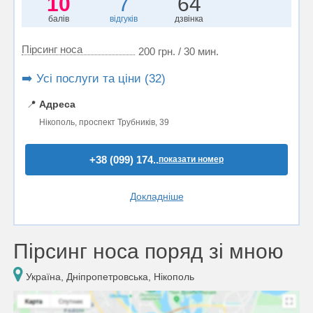
10
7
64
балів
відгуків
дзвінка
Пірсинг носа
200 грн. / 30 мин.
➡️ Усі послуги та ціни (32)
📍
Адреса
Нікополь, проспект Трубників, 39
+38 (099) 174..
показати номер
Докладніше
Пірсинг носа поряд зі мною
Україна, Дніпропетровська, Нікополь