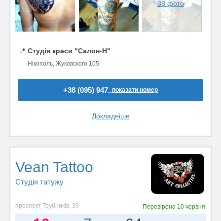
38 фото
📍
Студія краси "Салон-Н"
Нікополь, Жуковского 105
+38 (095) 947..
показати номер
Докладніше
Vean Tattoo
Студія татужу
проспект Трубників, 39
Перевірено
10 червня