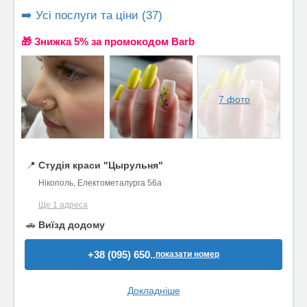
➡️ Усі послуги та ціни (37)
🎁 Знижка 5% за промокодом Barb
7 фото
📍
Студія краси "Цырульня"
Нікополь, Електометалурга 56а
Ще 1 адреса
🚗
Виїзд додому
+38 (095) 650..
показати номер
Докладніше