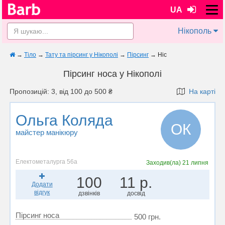
UA
Нікополь
→
Тіло
→
Тату та пірсинг у Нікополі
→
Пірсинг
→
Ніс
Пірсинг носа у Нікополі
Пропозицій: 3, від 100 до 500 ₴
На карті
Ольга Коляда
ОК
майстер манікюру
Електометалурга 56а
Заходив(ла)
21 липня
100
11 р.
Додати
відгук
дзвінків
досвід
Пірсинг носа
500 грн.