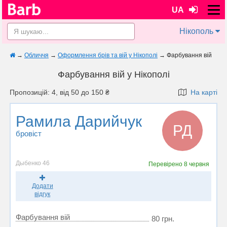
UA
Нікополь
→
Обличчя
→
Оформлення брів та вій у Нікополі
→
Фарбування вій
Фарбування вій у Нікополі
Пропозицій: 4, від 50 до 150 ₴
На карті
Рамила Дарийчук
РД
бровіст
Дыбенко 46
Перевірено
8 червня
Додати
відгук
Фарбування вій
80 грн.