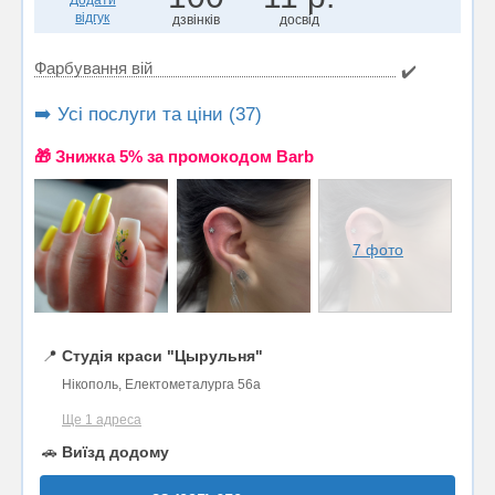
Додати
відгук
дзвінків
досвід
Фарбування вій
✔️
➡️ Усі послуги та ціни (37)
🎁 Знижка 5% за промокодом Barb
7 фото
📍
Студія краси "Цырульня"
Нікополь, Електометалурга 56а
Ще 1 адреса
🚗
Виїзд додому