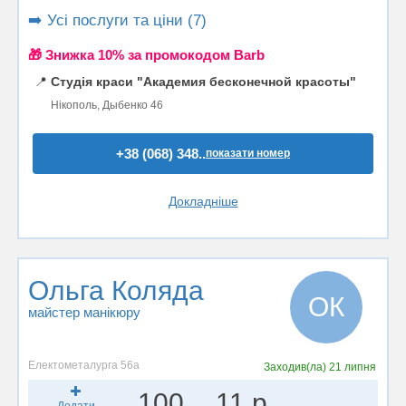
➡️ Усі послуги та ціни (7)
🎁 Знижка 10% за промокодом Barb
📍
Студія краси "Академия бесконечной красоты"
Нікополь, Дыбенко 46
+38 (068) 348..
показати номер
Докладніше
Ольга Коляда
ОК
майстер манікюру
Електометалурга 56а
Заходив(ла)
21 липня
100
11 р.