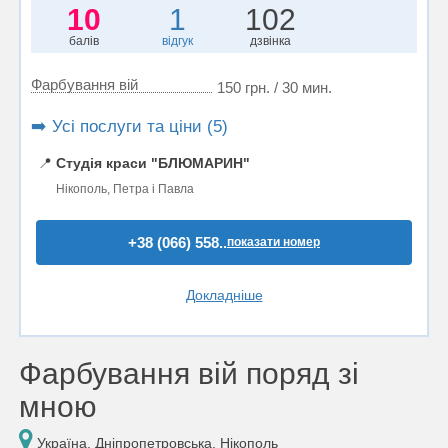
10
1
102
балів
відгук
дзвінка
Фарбування вій
150 грн. / 30 мин.
➡️ Усі послуги та ціни (5)
📍
Студія краси "БЛЮМАРИН"
Нікополь, Петра і Павла
+38 (066) 558..
показати номер
Докладніше
Фарбування вій поряд зі
мною
Україна, Дніпропетровська, Нікополь