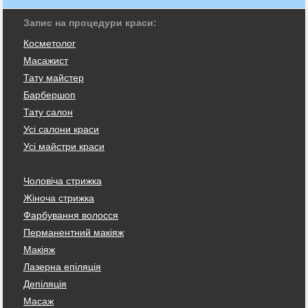
Запис на процедури краси:
Косметолог
Масажист
Тату майстер
Барбершоп
Тату салон
Усі салони краси
Усі майстри краси
Чоловіча стрижка
Жіноча стрижка
Фарбування волосся
Перманентний макіяж
Макіяж
Лазерна епіляція
Депіляція
Масаж