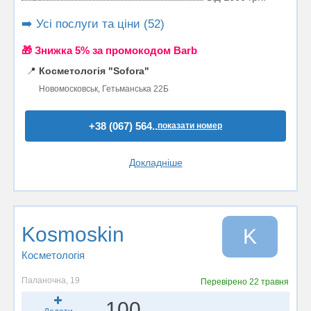
➡️ Усі послуги та ціни (52)
🎁 Знижка 5% за промокодом Barb
📍
Косметологія "Sofora"
Новомосковськ, Гетьманська 22Б
+38 (067) 564..
показати номер
Докладніше
Kosmoskin
K
Косметологія
Паланочна, 19
Перевірено
22 травня
100