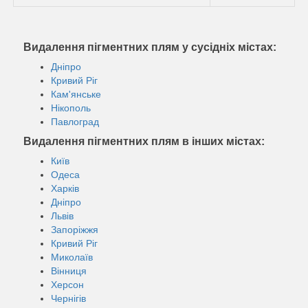
Видалення пігментних плям у сусідніх містах:
Дніпро
Кривий Ріг
Кам'янське
Нікополь
Павлоград
Видалення пігментних плям в інших містах:
Київ
Одеса
Харків
Дніпро
Львів
Запоріжжя
Кривий Ріг
Миколаїв
Вінниця
Херсон
Чернігів