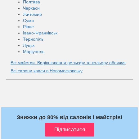
Полтава
Черкаси
Житомир
Суми
Рівне
Івано-Франківськ
Тернопіль
Луцьк
Маріуполь
Всі майстри: Вирівнювання рельєфу та кольору обличчя
Всі салони краси в Новомосковську
Знижки до 80% від салонів і майстрів!