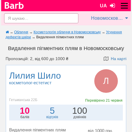
UA
Новомосковськ
→
Обличчя
→
Косметологія обличчя в Новомосковську
→
Усунення
дефектів шкіри
→
Видалення пігментних плям
Видалення пігментних плям в Новомосковську
Пропозицій: 2, від 600 до 1000 ₴
На карті
Лилия Шило
Л
косметолог-естетист
Гетьманська 22Б
Перевірено
21 червня
10
5
100
балів
відгуків
дзвінків
Видалення пігментних плям
від 1000 грн.