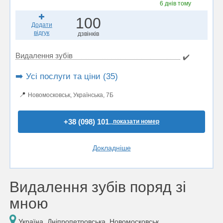
6 днів тому
100
Додати
відгук
дзвінків
Видалення зубів
✔️
➡️ Усі послуги та ціни (35)
📍
Новомосковськ, Українська, 7Б
+38 (098) 101..
показати номер
Докладніше
Видалення зубів поряд зі
мною
Україна, Дніпропетровська, Новомосковськ