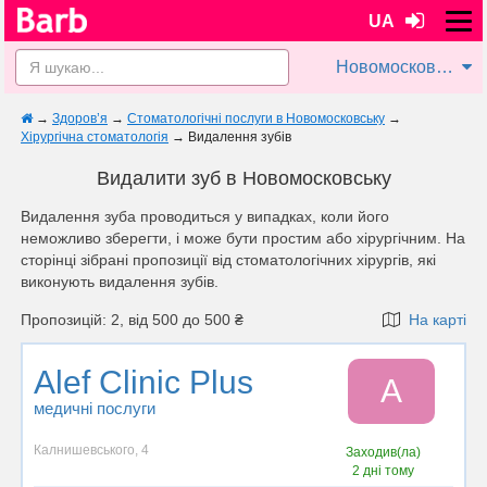
UA
Новомосковськ
→
Здоров’я
→
Стоматологічні послуги в Новомосковську
→
Хірургічна стоматологія
→
Видалення зубів
Видалити зуб в Новомосковську
Видалення зуба проводиться у випадках, коли його
неможливо зберегти, і може бути простим або хірургічним. На
сторінці зібрані пропозиції від стоматологічних хірургів, які
виконують видалення зубів.
Пропозицій: 2, від 500 до 500 ₴
На карті
Alef Clinic Plus
A
медичні послуги
Калнишевського, 4
Заходив(ла)
2 дні тому