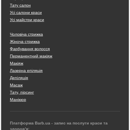
Тату салон
Усі салони краси
Усі майстри краси
Чоловіча стрижка
Жіноча стрижка
Фарбування волосся
Перманентний макіяж
Макіяж
Лазерна епіляція
Депіляція
Масаж
Тату, пірсинг
Манікюр
Платформа Barb.ua - запис на послуги краси та
здоров'я: