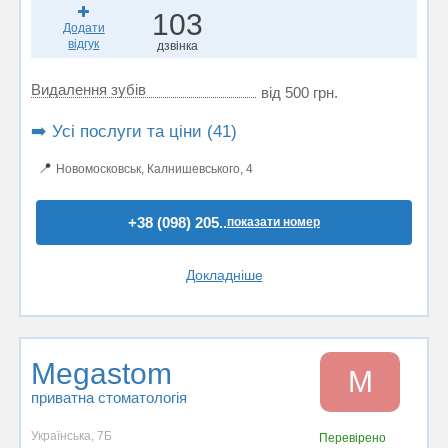
103
Додати
відгук
дзвінка
Видалення зубів
від 500 грн.
➡️ Усі послуги та ціни (41)
📍
Новомосковськ, Калнишевського, 4
+38 (098) 205..
показати номер
Докладніше
Megastom
M
приватна стоматологія
Українська, 7Б
Перевірено