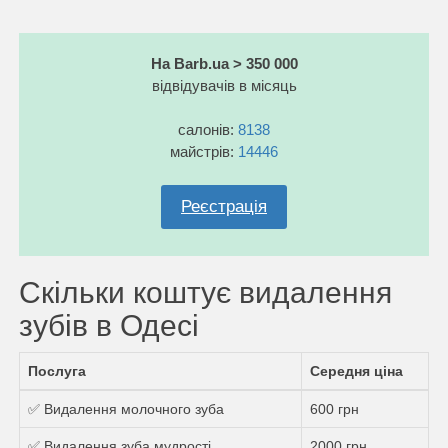
На Barb.ua > 350 000
відвідувачів в місяць
салонів:
8138
майстрів:
14446
Реєстрація
Скільки коштує видалення
зубів в Одесі
Послуга
Середня ціна
✅ Видалення молочного зуба
600 грн
✅ Видалення зуба мудрості
2000 грн