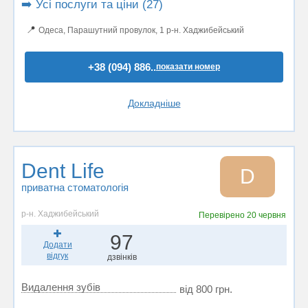
➡️ Усі послуги та ціни (27)
📍
Одеса, Парашутний провулок, 1 р-н. Хаджибейський
+38 (094) 886..
показати номер
Докладніше
Dent Life
D
приватна стоматологія
р-н. Хаджибейський
Перевірено
20 червня
97
Додати
відгук
дзвінків
Видалення зубів
від 800 грн.