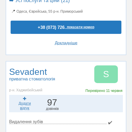
➡️ Усі послуги та ціни (21)
📍
Одеса, Єврейська, 55 р-н. Приморський
+38 (073) 726..
показати номер
Докладніше
Sevadent
S
приватна стоматологія
р-н. Хаджибейський
Перевірено
11 червня
97
Додати
відгук
дзвінків
Видалення зубів
✔️