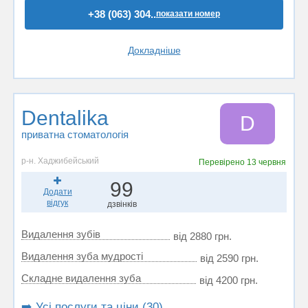
+38 (063) 304..
показати номер
Докладніше
Dentalika
D
приватна стоматологія
р-н. Хаджибейський
Перевірено
13 червня
99
Додати
відгук
дзвінків
Видалення зубів
від 2880 грн.
Видалення зуба мудрості
від 2590 грн.
Складне видалення зуба
від 4200 грн.
➡️ Усі послуги та ціни (30)