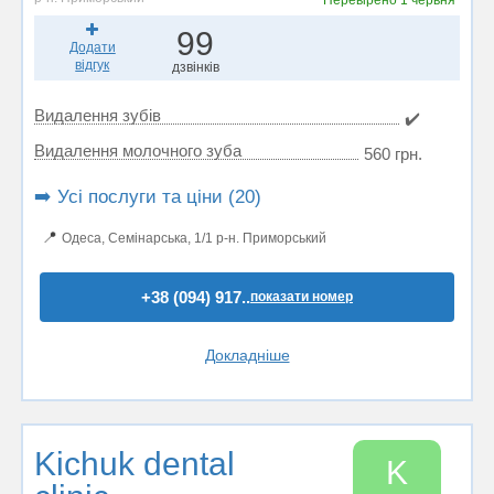
Перевірено
1 червня
99
Додати
відгук
дзвінків
Видалення зубів
✔️
Видалення молочного зуба
560 грн.
➡️ Усі послуги та ціни (20)
📍
Одеса, Семінарська, 1/1 р-н. Приморський
+38 (094) 917..
показати номер
Докладніше
Kichuk dental
K