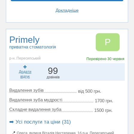
Докладніше
Primely
P
приватна стоматологія
р-н. Пересипський
Перевірено
30 червня
99
Додати
відгук
дзвінків
Видалення зубів
від 500 грн.
Видалення зуба мудрості
1700 грн.
Складне видалення зуба
1500 грн.
➡️ Усі послуги та ціни (31)
📍
Одеса, вулиця Віталія Нестеренка, 1б р-н. Пересипський