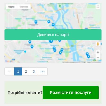
Дивитися на карті
<<
1
2
3
>>
Розмістити послуги
Потрібні клієнти?