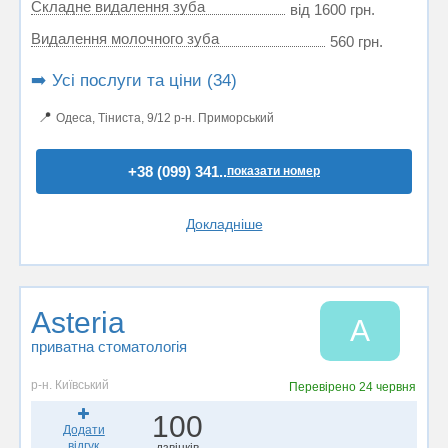
Складне видалення зуба
від 1600 грн.
Видалення молочного зуба
560 грн.
➡️ Усі послуги та ціни (34)
📍
Одеса, Тіниста, 9/12 р-н. Приморський
+38 (099) 341..
показати номер
Докладніше
Asteria
A
приватна стоматологія
р-н. Київський
Перевірено
24 червня
100
Додати
відгук