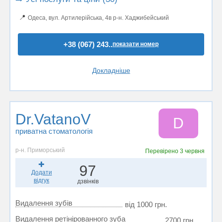
📍
Одеса, вул. Артилерійська, 4в р-н. Хаджибейський
+38 (067) 243..
показати номер
Докладніше
Dr.VatanoV
D
приватна стоматологія
р-н. Приморський
Перевірено
3 червня
97
Додати
відгук
дзвінків
Видалення зубів
від 1000 грн.
Видалення ретінірованного зуба
2700 грн.