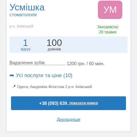
Усмішка
УМ
стоматологія
р-н. Київський
Заходив(ла)
20 травня
1
100
відгук
дзвінків
Видалення зубів
1200 грн. / 60 мин.
➡️ Усі послуги та ціни (10)
📍
Одеса, Академіка Філатова 2 р-н. Київський
+38 (093) 639..
показати номер
Докладніше