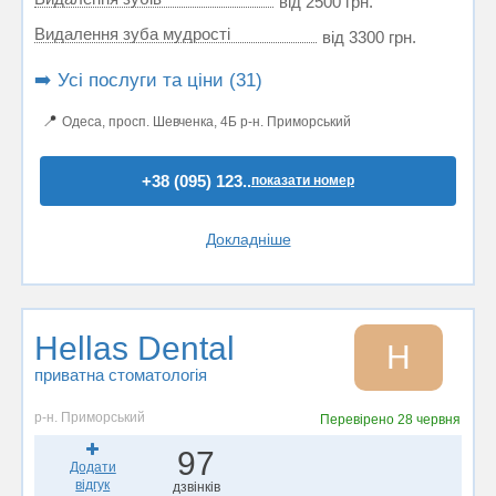
від 2500 грн.
Видалення зуба мудрості
від 3300 грн.
➡️ Усі послуги та ціни (31)
📍
Одеса, просп. Шевченка, 4Б р-н. Приморський
+38 (095) 123..
показати номер
Докладніше
Hellas Dental
H
приватна стоматологія
р-н. Приморський
Перевірено
28 червня
97
Додати
відгук
дзвінків