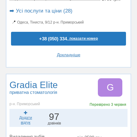
➡️ Усі послуги та ціни (28)
📍
Одеса, Тіниста, 9/12 р-н. Приморський
+38 (050) 334..
показати номер
Докладніше
Gradia Elite
G
приватна стоматологія
р-н. Приморський
Перевірено
3 червня
97
Додати
відгук
дзвінків
Видалення зубів