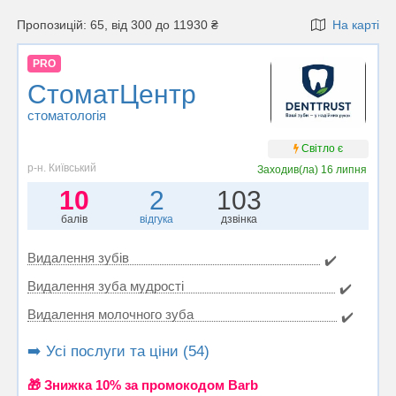
Пропозицій: 65, від 300 до 11930 ₴
На карті
PRO
СтоматЦентр
стоматологія
Світло є
р-н. Київський
Заходив(ла)
16 липня
10
2
103
балів
відгука
дзвінка
Видалення зубів
✔️
Видалення зуба мудрості
✔️
Видалення молочного зуба
✔️
➡️ Усі послуги та ціни (54)
🎁 Знижка 10% за промокодом Barb