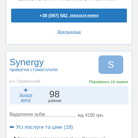
+38 (097) 582..
показати номер
Докладніше
Synergy
S
приватна стоматологія
р-н. Приморський
Перевірено
16 червня
98
Додати
відгук
дзвінків
Видалення зубів
від 4190 грн.
➡️ Усі послуги та ціни (18)