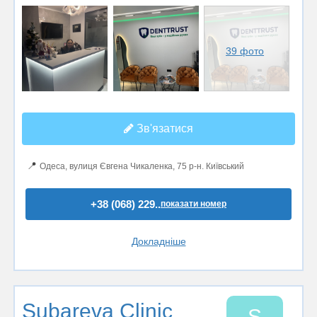
39 фото
Зв'язатися
📍
Одеса, вулиця Євгена Чикаленка, 75 р-н. Київський
+38 (068) 229..
показати номер
Докладніше
Subareva Clinic
S