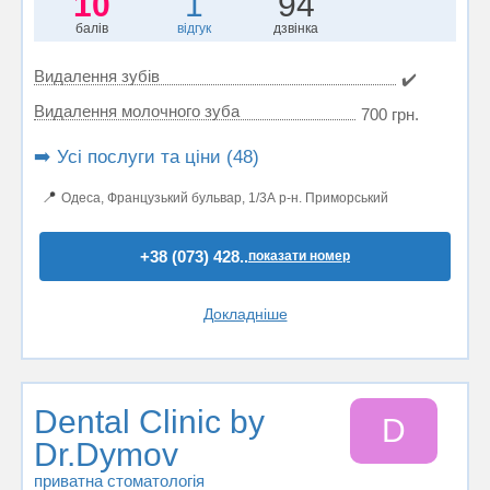
10
1
94
балів
відгук
дзвінка
Видалення зубів
✔️
Видалення молочного зуба
700 грн.
➡️ Усі послуги та ціни (48)
📍
Одеса, Французький бульвар, 1/3А р-н. Приморський
+38 (073) 428..
показати номер
Докладніше
Dental Clinic by
D
Dr.Dymov
приватна стоматологія