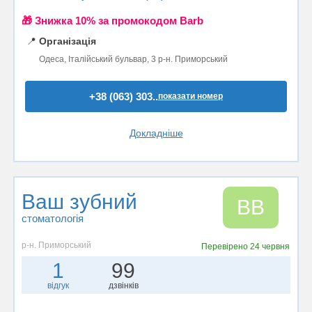
🎁 Знижка 10% за промокодом Barb
📍
Організація
Одеса, Італійський бульвар, 3 р-н. Приморський
+38 (063) 303..
показати номер
Докладніше
Ваш зубний
ВВ
стоматологія
р-н. Приморський
Перевірено
24 червня
1
99
відгук
дзвінків