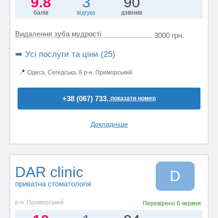
9.8
3
90
балів
відгука
дзвінків
Видалення зуба мудрості
3000 грн.
➡️ Усі послуги та ціни (25)
📍
Одеса, Сегедська, 8 р-н. Приморський
+38 (067) 733..
показати номер
Докладніше
DAR clinic
D
приватна стоматологія
р-н. Приморський
Перевірено
6 червня