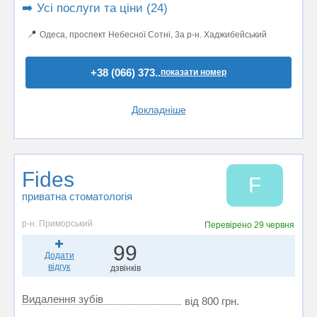
➡️ Усі послуги та ціни (24)
📍
Одеса, проспект Небесної Сотні, 3а р-н. Хаджибейський
+38 (066) 373..
показати номер
Докладніше
Fides
F
приватна стоматологія
р-н. Приморський
Перевірено
29 червня
99
Додати
відгук
дзвінків
Видалення зубів
від 800 грн.