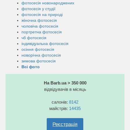
фотосесія новонароджених
фотосесія у студії
фотосесія на природі
жіночна фотосесія
чоловіча фотосесія
портретна фотосесія
чб фотосесія
індивідуальна фотосесія
осіння фотосесія
новорічна фотосесія
зимова фотосесія
Всі фото
На Barb.ua > 350 000
відвідувачів в місяць
салонів:
8142
майстрів:
14435
Реєстрація