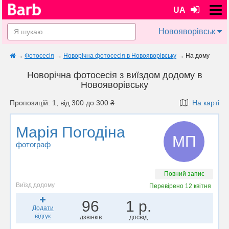
UA
Новояворівськ
→
Фотосесія
→
Новорічна фотосесія в Новояворівську
→
На дому
Новорічна фотосесія з виїздом додому в
Новояворівську
Пропозицій: 1, від 300 до 300 ₴
На карті
Марія Погодіна
МП
фотограф
Повний запис
Виїзд додому
Перевірено
12 квітня
96
1 р.
Додати
відгук
дзвінків
досвід