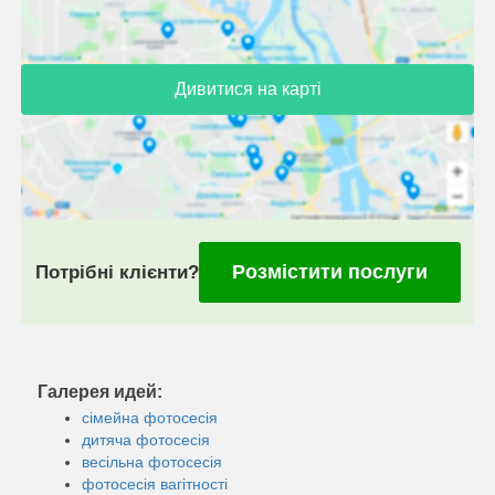
Дивитися на карті
Розмістити послуги
Потрібні клієнти?
Галерея идей:
сімейна фотосесія
дитяча фотосесія
весільна фотосесія
фотосесія вагітності