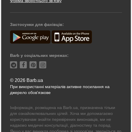
Форма зворотнього зв'язку
Застосунки для фахівців:
Barb у соціальних мережах:
© 2026 Barb.ua
При використанні матеріалів активне посилання на
джерело обов'язкове
Інформація, розміщена на Barb.ua, призначена тільки
для ознайомлювальних цілей. Хоча ми допомагаємо
користувачам знайти перевірених виконавців, ми не
надаємо медичні консультації, діагностику та порад.
Якщо у вас виникла проблема зі здоров'ям, зверніться до