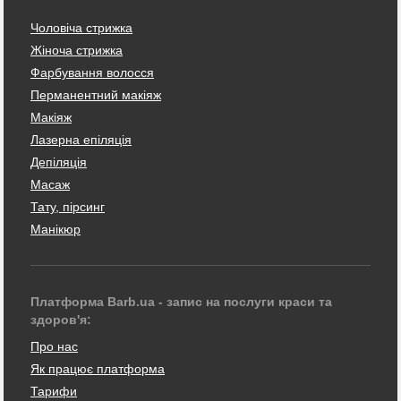
Чоловіча стрижка
Жіноча стрижка
Фарбування волосся
Перманентний макіяж
Макіяж
Лазерна епіляція
Депіляція
Масаж
Тату, пірсинг
Манікюр
Платформа Barb.ua - запис на послуги краси та
здоров'я:
Про нас
Як працює платформа
Тарифи