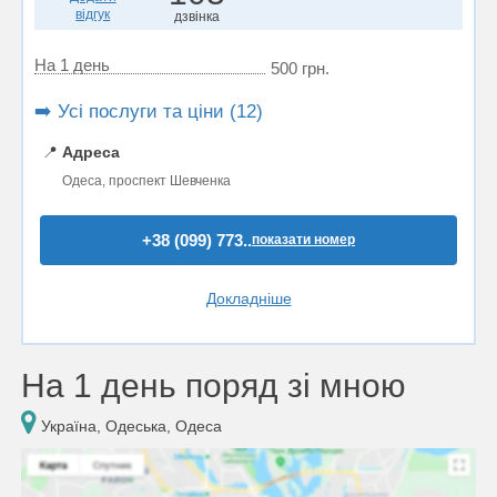
відгук
дзвінка
На 1 день
500 грн.
➡️ Усі послуги та ціни (12)
📍
Адреса
Одеса, проспект Шевченка
+38 (099) 773..
показати номер
Докладніше
На 1 день поряд зі мною
Україна, Одеська, Одеса