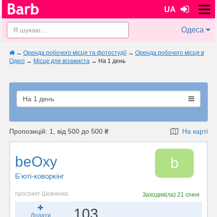
UA
Одеса
→
Оренда робочого місця та фотостудії
→
Оренда робочого місця в
Одесі
→
Місце для візажиста
→
На 1 день
На 1 день
Пропозицій: 1, від 500 до 500 ₴
На карті
beOxy
b
Б'юті-коворкінг
проспект Шевченка
Заходив(ла)
21 січня
103
Додати