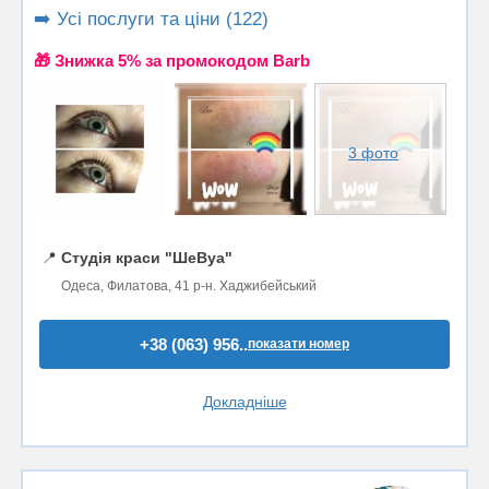
➡️ Усі послуги та ціни (122)
🎁 Знижка 5% за промокодом Barb
3 фото
📍
Студія краси "ШеВуа"
Одеса, Филатова, 41 р-н. Хаджибейський
+38 (063) 956..
показати номер
Докладніше