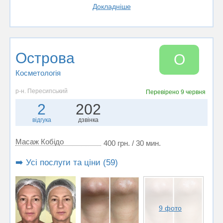
Докладніше
Острова
О
Косметологія
р-н. Пересипський
Перевірено
9 червня
2
202
відгука
дзвінка
Масаж Кобідо
400 грн. / 30 мин.
➡️ Усі послуги та ціни (59)
9 фото