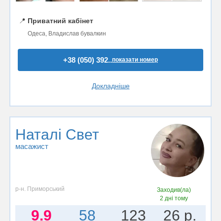
📍
Приватний кабінет
Одеса, Владислав бувалкин
+38 (050) 392..
показати номер
Докладніше
Наталi Свет
масажист
р-н. Приморський
Заходив(ла)
2 дні тому
9.9
58
123
26 р.