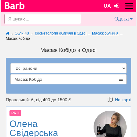
UA
Одеса
→
Обличчя
→
Косметологія обличчя в Одесі
→
Масаж обличчя
→
Масаж Кобідо
Масаж Кобідо в Одесі
Масаж Кобідо
Пропозицій: 6, від 400 до 1500 ₴
На карті
PRO
Олена
Свiдерська