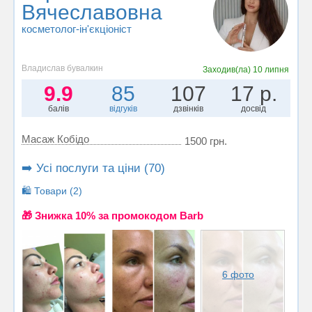
Вячеславовна
косметолог-ін'єкціоніст
Владислав бувалкин
Заходив(ла)
10 липня
9.9
85
107
17 р.
балів
відгуків
дзвінків
досвід
Масаж Кобідо
1500 грн.
➡️ Усі послуги та ціни (70)
🛍️ Товари (2)
🎁 Знижка 10% за промокодом Barb
6 фото