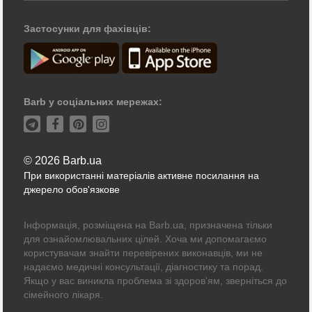
Застосунки для фахівців:
Barb у соціальних мережах:
© 2026 Barb.ua
При використанні матеріалів активне посилання на
джерело обов'язкове
Інформація, розміщена на Barb.ua, призначена тільки
для ознайомлювальних цілей. Хоча ми допомагаємо
користувачам знайти перевірених виконавців, ми не
надаємо медичні консультації, діагностику та порад.
Якщо у вас виникла проблема зі здоров'ям, зверніться до
сімейного лікаря.