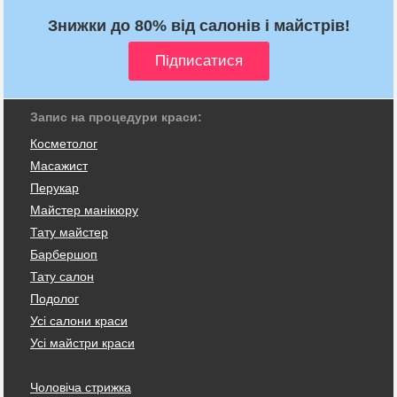
Знижки до 80% від салонів і майстрів!
Запис на процедури краси:
Косметолог
Масажист
Перукар
Майстер манікюру
Тату майстер
Барбершоп
Тату салон
Подолог
Усі салони краси
Усі майстри краси
Чоловіча стрижка