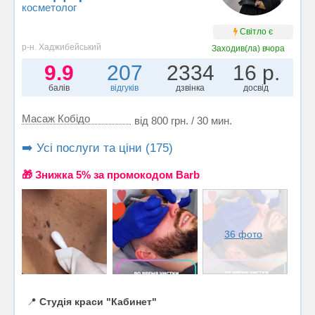
косметолог
Світло є
р-н. Хаджибейський
Заходив(ла)
вчора
9.9
207
2334
16 р.
балів
відгуків
дзвінка
досвід
Масаж Кобідо
від 800 грн. / 30 мин.
➡️ Усі послуги та ціни (175)
🎁 Знижка 5% за промокодом Barb
36 фото
📍
Студія краси "Кабинет"