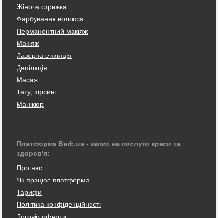
Жіноча стрижка
Фарбування волосся
Перманентний макіяж
Макіяж
Лазерна епіляція
Депіляція
Масаж
Тату, пірсинг
Манікюр
Платформа Barb.ua - запис на послуги краси та
здоров'я:
Про нас
Як працює платформа
Тарифи
Політика конфіденційності
Договір оферти