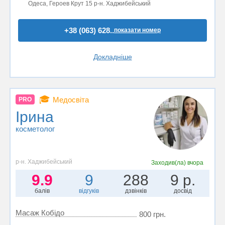
Одеса, Героев Крут 15 р-н. Хаджибейський
+38 (063) 628..
показати номер
Докладніше
🎓
Медосвіта
PRO
Ірина
косметолог
р-н. Хаджибейський
Заходив(ла)
вчора
9.9
9
288
9 р.
балів
відгуків
дзвінків
досвід
Масаж Кобідо
800 грн.