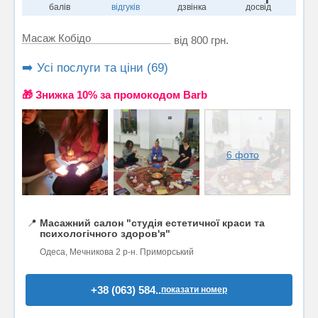
балів
відгуків
дзвінка
досвід
Масаж Кобідо
від 800 грн.
➡️ Усі послуги та ціни (69)
🎁 Знижка 10% за промокодом Barb
6 фото
📍
Масажний салон "студія естетичної краси та
психологічного здоров'я"
Одеса, Мечникова 2 р-н. Приморський
+38 (063) 584..
показати номер