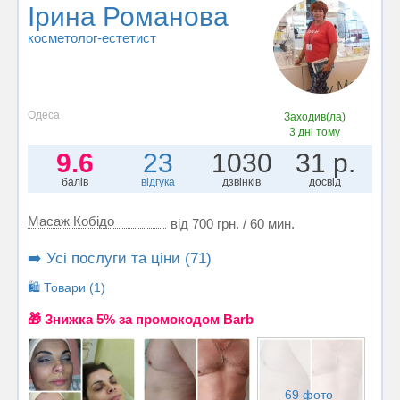
Ірина Романова
косметолог-естетист
Одеса
Заходив(ла)
3 дні тому
9.6
23
1030
31 р.
балів
відгука
дзвінків
досвід
Масаж Кобідо
від 700 грн. / 60 мин.
➡️ Усі послуги та ціни (71)
🛍️ Товари (1)
🎁 Знижка 5% за промокодом Barb
69 фото