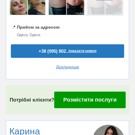
📍
Прийом за адресою
Одеса, Одеса
+38 (095) 802..
показати номер
Докладніше
Розмістити послуги
Потрібні клієнти?
Карина