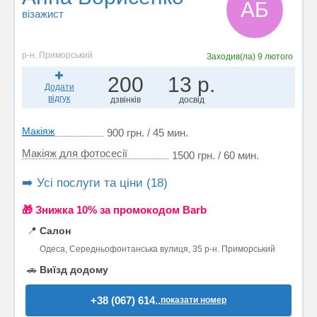
АБ
візажист
р-н. Приморський
Заходив(ла)
9 лютого
200
13 р.
Додати
відгук
дзвінків
досвід
Макіяж
900 грн. / 45 мин.
Макіяж для фотосесії
1500 грн. / 60 мин.
➡️ Усі послуги та ціни (18)
🎁 Знижка 10% за промокодом Barb
📍
Салон
Одеса, Середньофонтанська вулиця, 35 р-н. Приморський
🚗
Виїзд додому
+38 (067) 614..
показати номер