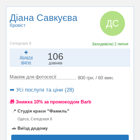
Діана Савкуєва
ДС
бровіст
Сегедская 8
Заходив(ла)
2 липня
106
Додати
відгук
дзвінків
Макіяж для фотосесії
800 грн. / 60 мин.
➡️ Усі послуги та ціни (28)
🎁 Знижка 10% за промокодом Barb
📍
Студія краси "Фамиль"
Одеса, Сегедская 8
🚗
Виїзд додому