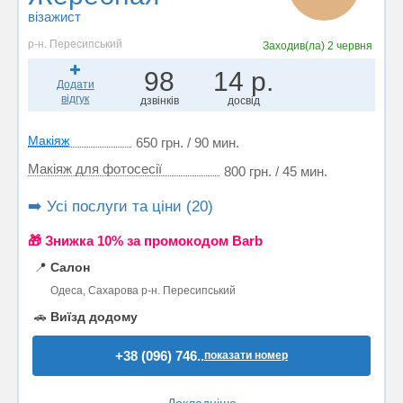
візажист
р-н. Пересипський
Заходив(ла)
2 червня
98
14 р.
Додати
відгук
дзвінків
досвід
Макіяж
650 грн. / 90 мин.
Макіяж для фотосесії
800 грн. / 45 мин.
➡️ Усі послуги та ціни (20)
🎁 Знижка 10% за промокодом Barb
📍
Салон
Одеса, Сахарова р-н. Пересипський
🚗
Виїзд додому
+38 (096) 746..
показати номер