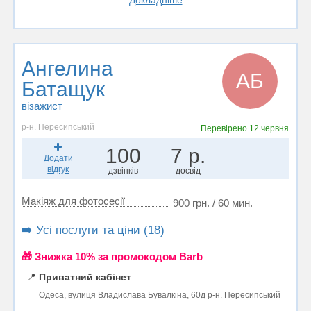
Докладніше
Ангелина
АБ
Батащук
візажист
р-н. Пересипський
Перевірено
12 червня
100
7 р.
Додати
відгук
дзвінків
досвід
Макіяж для фотосесії
900 грн. / 60 мин.
➡️ Усі послуги та ціни (18)
🎁 Знижка 10% за промокодом Barb
📍
Приватний кабінет
Одеса, вулиця Владислава Бувалкіна, 60д р-н. Пересипський