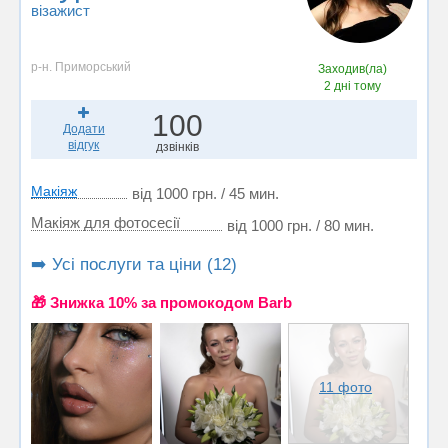
візажист
р-н. Приморський
Заходив(ла)
2 дні тому
100
Додати
відгук
дзвінків
Макіяж
від 1000 грн. / 45 мин.
Макіяж для фотосесії
від 1000 грн. / 80 мин.
➡️ Усі послуги та ціни (12)
🎁 Знижка 10% за промокодом Barb
11 фото