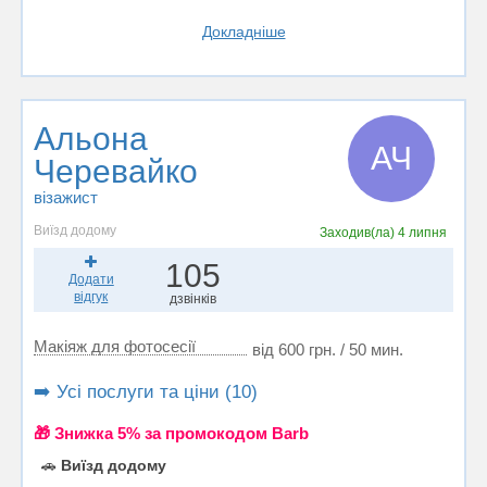
Докладніше
Альона
АЧ
Черевайко
візажист
Виїзд додому
Заходив(ла)
4 липня
105
Додати
відгук
дзвінків
Макіяж для фотосесії
від 600 грн. / 50 мин.
➡️ Усі послуги та ціни (10)
🎁 Знижка 5% за промокодом Barb
🚗
Виїзд додому