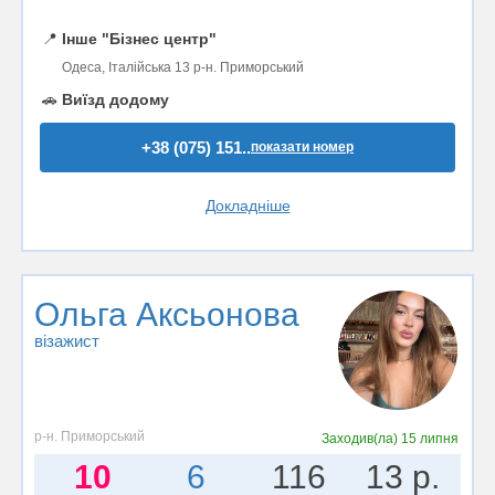
📍
Інше "Бізнес центр"
Одеса, Італійська 13 р-н. Приморський
🚗
Виїзд додому
+38 (075) 151..
показати номер
Докладніше
Ольга Аксьонова
візажист
р-н. Приморський
Заходив(ла)
15 липня
10
6
116
13 р.