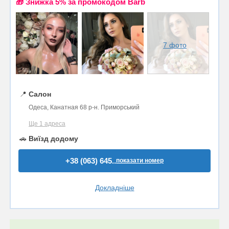
🎁 Знижка 5% за промокодом Barb
7 фото
📍
Салон
Одеса, Канатная 68 р-н. Приморський
Ще 1 адреса
🚗
Виїзд додому
+38 (063) 645..
показати номер
Докладніше