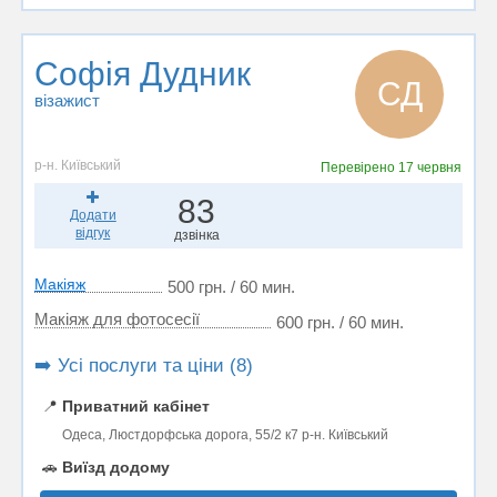
Софія Дудник
СД
візажист
р-н. Київський
Перевірено
17 червня
83
Додати
відгук
дзвінка
Макіяж
500 грн. / 60 мин.
Макіяж для фотосесії
600 грн. / 60 мин.
➡️ Усі послуги та ціни (8)
📍
Приватний кабінет
Одеса, Люстдорфська дорога, 55/2 к7 р-н. Київський
🚗
Виїзд додому