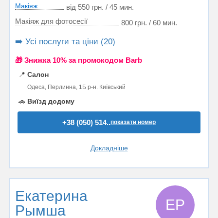
Макіяж
від 550 грн. / 45 мин.
Макіяж для фотосесії
800 грн. / 60 мин.
➡️ Усі послуги та ціни (20)
🎁 Знижка 10% за промокодом Barb
📍
Салон
Одеса, Перлинна, 1Б р-н. Київський
🚗
Виїзд додому
+38 (050) 514..
показати номер
Докладніше
Екатерина
ЕР
Рымша