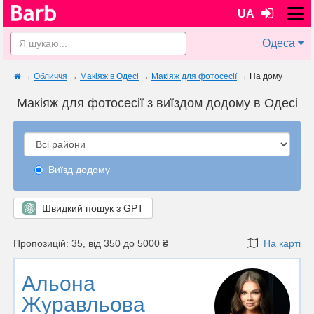
UA
Одеса
→
Обличчя
→
Макіяж в Одесі
→
Макіяж для фотосесії
→
На дому
Макіяж для фотосесії з виїздом додому в Одесі
Виїзд додому
Швидкий пошук з GPT
Пропозицій: 35, від 350 до 5000 ₴
На карті
Альона
Журавльова