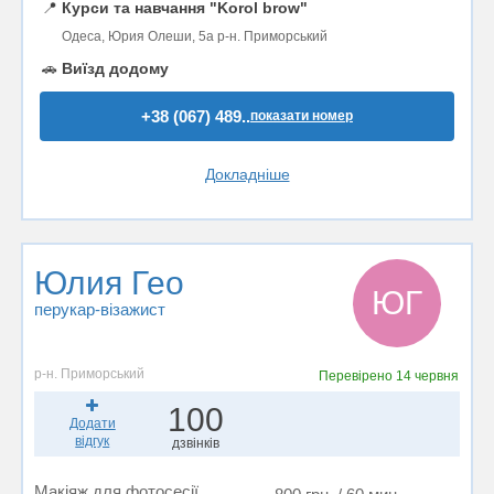
📍
Курси та навчання "Korol brow"
Одеса, Юрия Олеши, 5а р-н. Приморський
🚗
Виїзд додому
+38 (067) 489..
показати номер
Докладніше
Юлия Гео
ЮГ
перукар-візажист
р-н. Приморський
Перевірено
14 червня
100
Додати
відгук
дзвінків
Макіяж для фотосесії