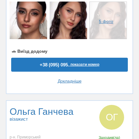
5 фото
🚗
Виїзд додому
+38 (095) 095..
показати номер
Докладніше
Ольга Ганчева
ОГ
візажист
р-н. Приморський
Заходив(ла)