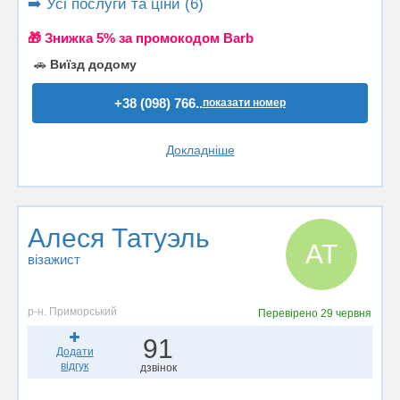
➡️ Усі послуги та ціни (6)
🎁 Знижка 5% за промокодом Barb
🚗
Виїзд додому
+38 (098) 766..
показати номер
Докладніше
Алеся Татуэль
АТ
візажист
р-н. Приморський
Перевірено
29 червня
91
Додати
відгук
дзвінок