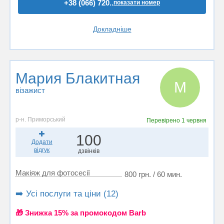
+38 (066) 720..
показати номер
Докладніше
Мария Блакитная
М
візажист
р-н. Приморський
Перевірено
1 червня
100
Додати
відгук
дзвінків
Макіяж для фотосесії
800 грн. / 60 мин.
➡️ Усі послуги та ціни (12)
🎁 Знижка 15% за промокодом Barb