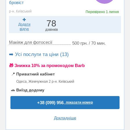
бровіст
р-н. Київський
Перевірено
1 липня
78
Додати
відгук
дзвінків
Макіяж для фотосесії
500 грн. / 70 мин.
➡️ Усі послуги та ціни (13)
🎁 Знижка 10% за промокодом Barb
📍
Приватний кабінет
Одеса, Жемчужная 2 р-н. Київський
🚗
Виїзд додому
+38 (099) 956..
показати номер
Докладніше