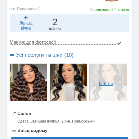
р-н. Приморський
Перевірено
24 червня
2
Додати
відгук
дзвінка
Макіяж для фотосесії
✔️
➡️ Усі послуги та ціни (10)
5 фото
📍
Салон
Одеса, Затишна вулиця, 2 р-н. Приморський
🚗
Виїзд додому