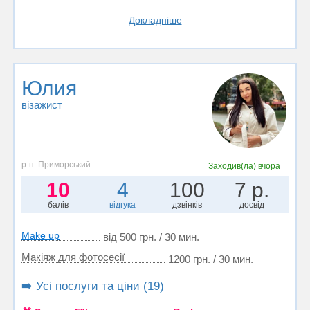
Докладніше
Юлия
візажист
р-н. Приморський
Заходив(ла)
вчора
10
4
100
7 р.
балів
відгука
дзвінків
досвід
Make up
від 500 грн. / 30 мин.
Макіяж для фотосесії
1200 грн. / 30 мин.
➡️ Усі послуги та ціни (19)