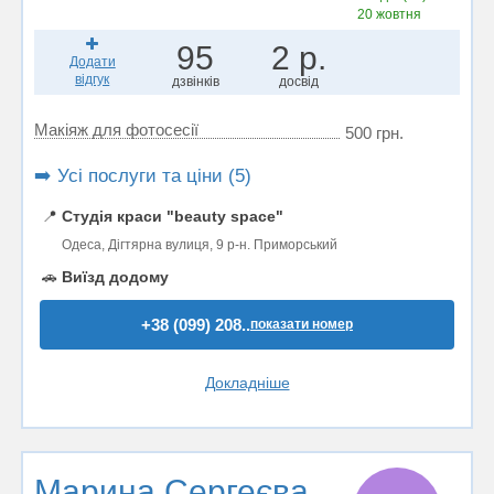
20 жовтня
95
2 р.
Додати
відгук
дзвінків
досвід
Макіяж для фотосесії
500 грн.
➡️ Усі послуги та ціни (5)
📍
Студія краси "beauty space"
Одеса, Дігтярна вулиця, 9 р-н. Приморський
🚗
Виїзд додому
+38 (099) 208..
показати номер
Докладніше
Марина Сергеєва