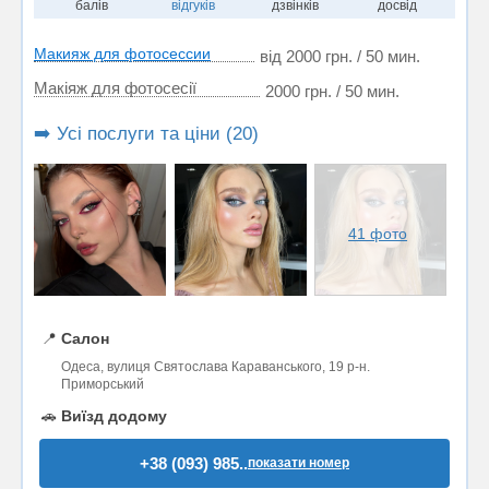
балів
відгуків
дзвінків
досвід
Макияж для фотосессии
від 2000 грн. / 50 мин.
Макіяж для фотосесії
2000 грн. / 50 мин.
➡️ Усі послуги та ціни (20)
41 фото
📍
Салон
Одеса, вулиця Святослава Караванського, 19 р-н.
Приморський
🚗
Виїзд додому
+38 (093) 985..
показати номер