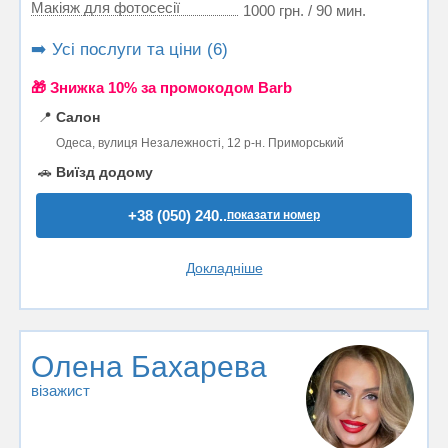
Макіяж для фотосесії
1000 грн. / 90 мин.
➡️ Усі послуги та ціни (6)
🎁 Знижка 10% за промокодом Barb
📍
Салон
Одеса, вулиця Незалежності, 12 р-н. Приморський
🚗
Виїзд додому
+38 (050) 240..
показати номер
Докладніше
Олена Бахарева
візажист