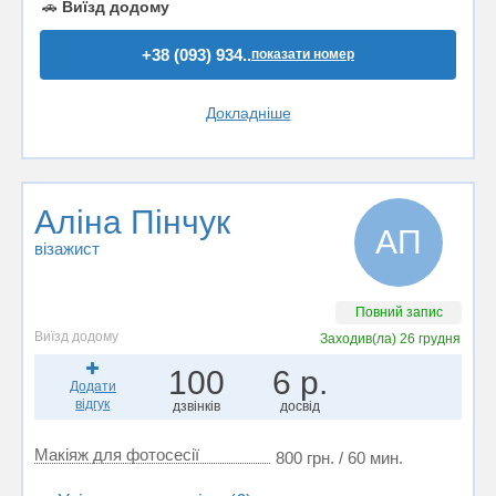
🚗
Виїзд додому
+38 (093) 934..
показати номер
Докладніше
Аліна Пінчук
АП
візажист
Повний запис
Виїзд додому
Заходив(ла)
26 грудня
100
6 р.
Додати
відгук
дзвінків
досвід
Макіяж для фотосесії
800 грн. / 60 мин.