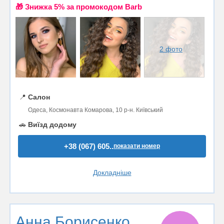
🎁 Знижка 5% за промокодом Barb
2 фото
📍
Салон
Одеса, Космонавта Комарова, 10 р-н. Київський
🚗
Виїзд додому
+38 (067) 605..
показати номер
Докладніше
Анна Борисенко