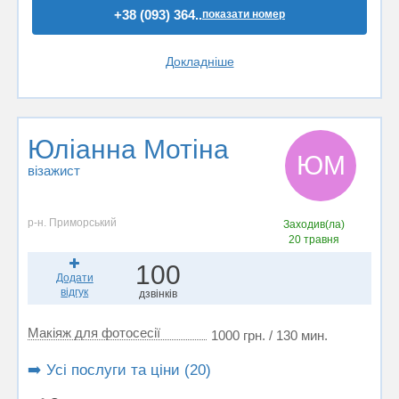
+38 (093) 364..
показати номер
Докладніше
Юліанна Мотіна
ЮМ
візажист
р-н. Приморський
Заходив(ла)
20 травня
100
Додати
відгук
дзвінків
Макіяж для фотосесії
1000 грн. / 130 мин.
➡️ Усі послуги та ціни (20)