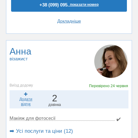
+38 (099) 095..
показати номер
Докладніше
Анна
візажист
Виїзд додому
Перевірено
24 червня
2
Додати
відгук
дзвінка
Макіяж для фотосесії
✔️
➡️ Усі послуги та ціни (12)