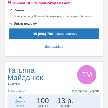
🎁 Знижка 10% за промокодом Barb
📍
Салон
Одеса, вулиця Віталія Нестеренка, 1 р-н. Хаджибейський
🚗
Виїзд додому
+38 (096) 704..
показати номер
Докладніше
Татьяна
ТМ
Майданюк
візажист
Виїзд додому
Перевірено
6 червня
100
13 р.
Додати
відгук
дзвінків
досвід