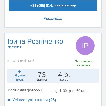
+38 (095) 814..
показати номер
Докладніше
Ірина Резніченко
ІР
візажист
р-н. Хаджибейський
Заходив(ла)
25 червня
73
4 р.
Додати
відгук
дзвінка
досвід
Макіяж для фотосесії
від 1100 грн. / 60 мин.
➡️ Усі послуги та ціни (25)