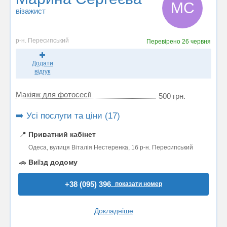
МС
візажист
р-н. Пересипський
Перевірено
26 червня
Додати
відгук
Макіяж для фотосесії
500 грн.
➡️ Усі послуги та ціни (17)
📍
Приватний кабінет
Одеса, вулиця Віталія Нестеренка, 1б р-н. Пересипський
🚗
Виїзд додому
+38 (095) 396..
показати номер
Докладніше