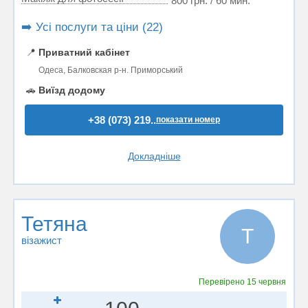
800 грн. / 60 мин.
➡️ Усі послуги та ціни (22)
📍
Приватний кабінет
Одеса, Балковская р-н. Приморський
🚗
Виїзд додому
+38 (073) 219..
показати номер
Докладніше
Тетяна
Т
візажист
Перевірено
15 червня