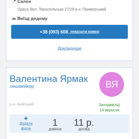
📍
Салон
Одеса, Вул. Тираспільська 27/29 р-н. Приморський
🚗
Виїзд додому
+38 (093) 608..
показати номер
Докладніше
Валентина Ярмак
ВЯ
лешмейкер
р-н. Київський
Заходив(ла)
14 вересня
1
11 р.
Додати
відгук
дзвінок
досвід