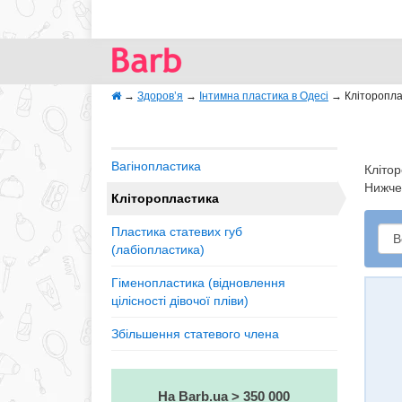
→
Здоров’я
→
Інтимна пластика в Одесі
→
Кліторопла
Вагінопластика
Кліто
Нижче 
Кліторопластика
Пластика статевих губ
(лабіопластика)
Гіменопластика (відновлення
цілісності дівочої пліви)
Збільшення статевого члена
На Barb.ua > 350 000