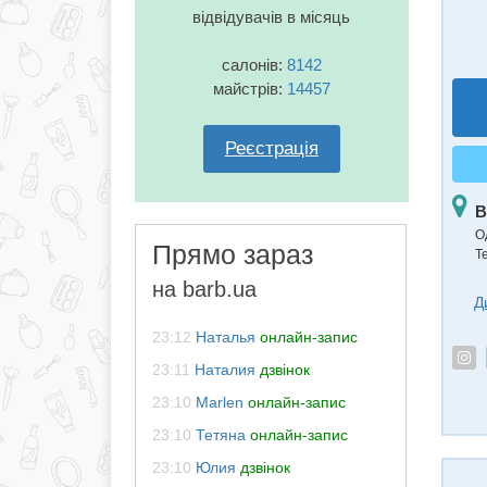
відвідувачів в місяць
салонів:
8142
майстрів:
14457
Реєстрація
В
О
Прямо зараз
Т
на barb.ua
Д
23:12
Наталья
онлайн-запис
23:11
Наталия
дзвінок
23:10
Marlen
онлайн-запис
23:10
Тетяна
онлайн-запис
23:10
Юлия
дзвінок