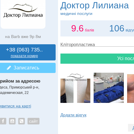
Доктор Лилиана
медичні послуги
9.6
106
балів
відгу
на Barb вже 9р 8м
Кліторопластика
+38 (063) 735..
показати номер
Усі пос
Записатись
рийом за адресою
деса, Приморський р-н,
кадемическая, 22
ивитися на карті
Додати відгук
сайт