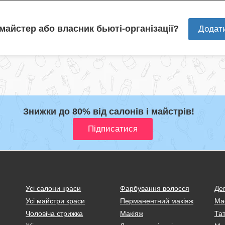
 майстер або власник бьюті-організації?
Додат
Знижки до 80% від салонів і майстрів!
Усі салони краси
Фарбування волосся
Деп
Усі майстри краси
Перманентний макіяж
Ма
Чоловіча стрижка
Макіяж
Тат