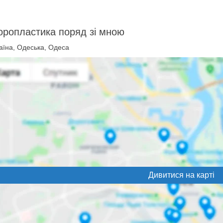
оропластика поряд зі мною
аїна, Одеська, Одеса
Дивитися на карті