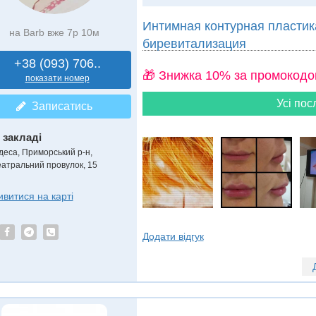
Интимная контурная пластик
на Barb вже 7р 10м
биревитализация
+38 (093) 706..
🎁 Знижка 10% за промокодо
показати номер
Усі пос
Записатись
 закладі
деса, Приморський р-н,
еатральний провулок, 15
ивитися на карті
Додати відгук