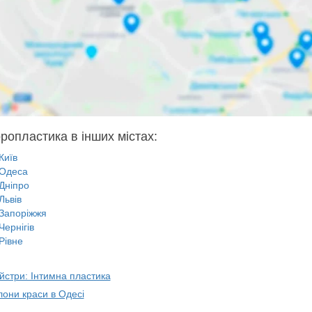
оропластика в інших містах:
Київ
Одеса
Дніпро
Львів
Запоріжжя
Чернігів
Рівне
йстри: Інтимна пластика
лони краси в Одесі