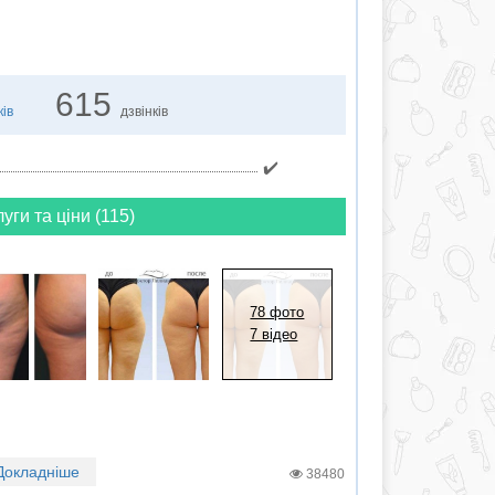
615
ків
дзвінків
✔️
луги та ціни (115)
78 фото
7 відео
Докладніше
38480