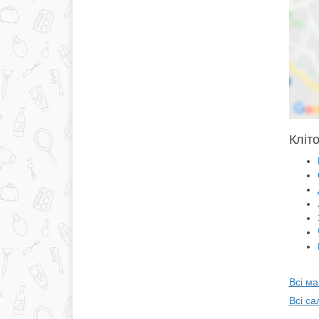
Кліт
Всі ма
Всі са