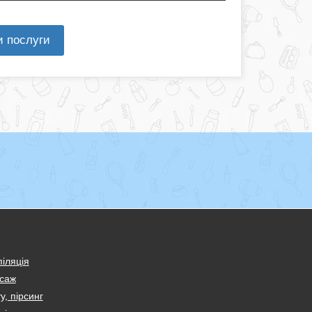
и послуги
іляція
саж
у, пірсинг