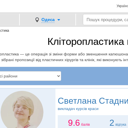
Україн
Одеса
стика
Кліторопластика 
ропластика — це операція зі зміни форми або зменшення капюшона 
зібрані пропозиції від пластичних хірургів та клінік, які виконують ін
Светлана Стадн
викладач курсів краси
9.6
2
балів
відгука