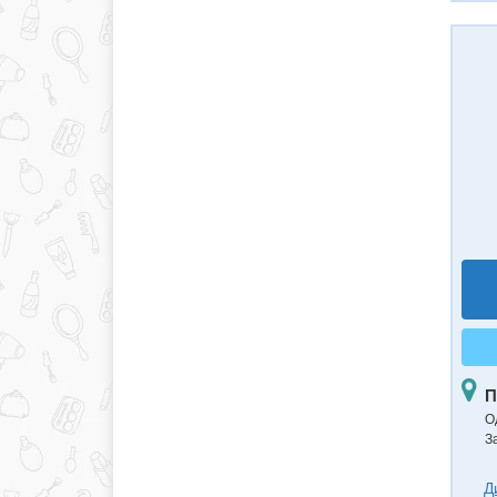
П
О
З
Д