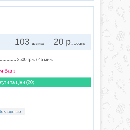
103
20 р.
дзвінка
досвід
2500 грн. / 45 мин.
м Barb
луги та ціни (20)
Докладніше