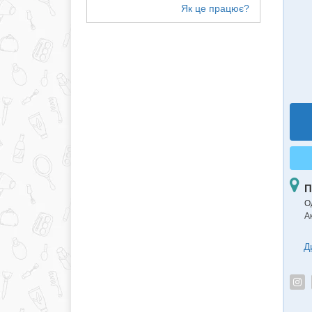
П
О
А
Д