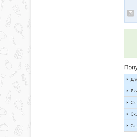
Попу
Для
Як
Скі
Скі
Скі