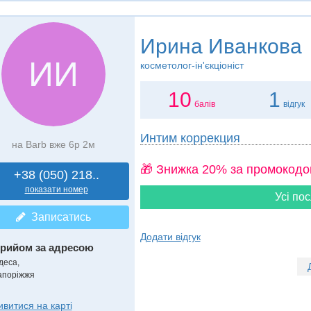
Ирина Иванкова
ИИ
косметолог-ін'єкціоніст
10
1
балів
відгук
Интим коррекция
на Barb вже 6р 2м
🎁 Знижка 20% за промокодо
+38 (050) 218..
показати номер
Усі пос
Записатись
Додати відгук
рийом за адресою
деса,
апоріжжя
ивитися на карті