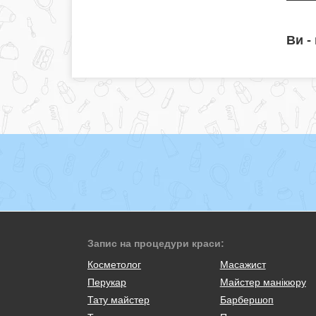
Ви -
Запис на процедури краси:
Косметолог
Масажист
Перукар
Майстер манікюру
Тату майстер
Барбершоп