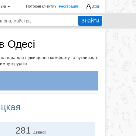
ська
Потрібні клієнти?
Реєстрація
Вхід
Знайти
в Одесі
клітора для підвищення комфорту та чутливості.
тимну хірургію.
ицкая
281
дзвінок