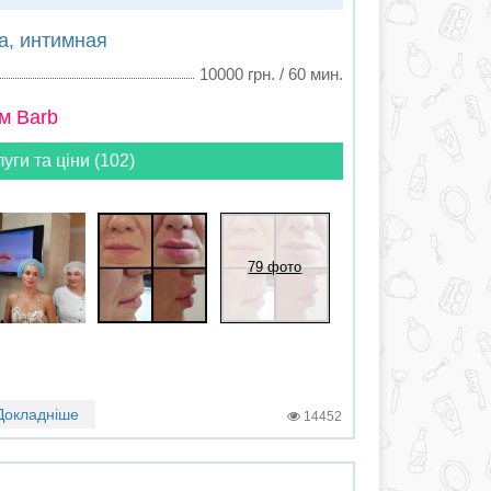
а, интимная
10000 грн. / 60 мин.
м Barb
луги та ціни (102)
79 фото
Докладніше
14452