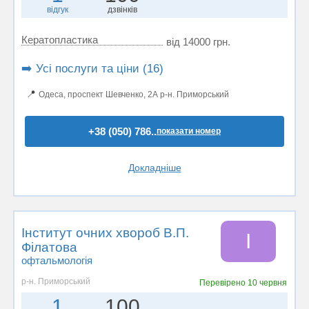
відгук
дзвінків
Кератопластика
від 14000 грн.
➡️ Усі послуги та ціни (16)
📍
Одеса, проспект Шевченко, 2А р-н. Приморський
+38 (050) 786..
показати номер
Докладніше
Інститут очних хвороб В.П.
І
Філатова
офтальмологія
р-н. Приморський
Перевірено
10 червня
1
100