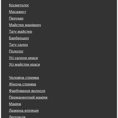
Косметолог
Масажист
Перукар
Майстер манікюру
Тату майстер
Барбершоп
Тату салон
Подолог
Усі салони краси
Усі майстри краси
Чоловіча стрижка
Жіноча стрижка
Фарбування волосся
Перманентний макіяж
Макіяж
Лазерна епіляція
Депіляція