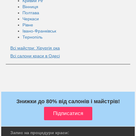
Кривий Ріг
Вінниця
Полтава
Черкаси
Рівне
Івано-Франківськ
Тернопіль
Всі майстри: Хірургія ока
Всі салони краси в Одесі
Знижки до 80% від салонів і майстрів!
Запис на процедури краси: