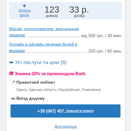
123
33 р.
Додати
відгук
дзвінка
досвід
Масаж, психосоматика, мануальная
терапия
від 500 грн. / 30 мин.
Онлайн и офлайн лечение болей в
мышцах
200 грн. / 60 мин.
➡️ Усі послуги та ціни (6)
🎁 Знижка 20% за промокодом Barb
📍
Приватний кабінет
Одеса, Одеська область, Нерубайське, Покровская
🚗
Виїзд додому
+38 (067) 457..
показати номер
Докладніше