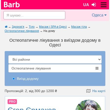
UA
Одеса
→
Здоров’я
→
Тіло
→
Масаж і SPA в Одесі
→
Масаж тіла
→
Остеопатичне лікування
→
На дому
Остеопатичне лікування з виїздом додому в
Одесі
Остеопатичне лікування
Виїзд додому
Пропозицій: 2, від 300 до 1200 ₴
На карті
PRO