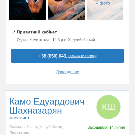
4 фото
📍
Приватний кабінет
Одеса, Комитетская 14 А р-н. Хаджибейський
+38 (050) 043..
показати номер
Докладніше
Камо Едуардович
КШ
Шахназарян
масажист
Одеська область, Нерубайське,
Заходив(ла)
14 липня
Покровская