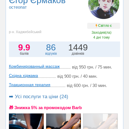
Єгор Єрмаков
остеопат
Світло є
р-н. Хаджибейський
Заходив(ла)
4 дні тому
9.9
86
1449
балів
відгуків
дзвінків
Комбинированный массаж
від 950 грн. / 75 мин.
Східна хіджама
від 900 грн. / 40 мин.
Тракционная терапия
від 600 грн. / 30 мин.
➡️ Усі послуги та ціни (24)
🎁 Знижка 5% за промокодом Barb