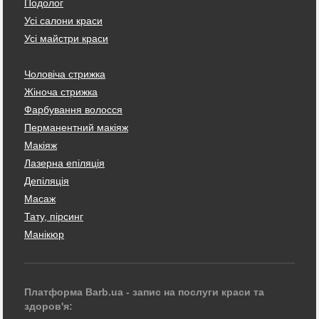
Подолог
Усі салони краси
Усі майстри краси
Чоловіча стрижка
Жіноча стрижка
Фарбування волосся
Перманентний макіяж
Макіяж
Лазерна епіляція
Депіляція
Масаж
Тату, пірсинг
Манікюр
Платформа Barb.ua - запис на послуги краси та
здоров'я: