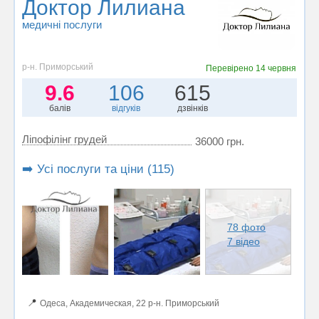
Доктор Лилиана
медичні послуги
р-н. Приморський
Перевірено
14 червня
9.6
106
615
балів
відгуків
дзвінків
Ліпофілінг грудей
36000 грн.
➡️ Усі послуги та ціни (115)
78 фото
7 відео
📍
Одеса, Академическая, 22 р-н. Приморський