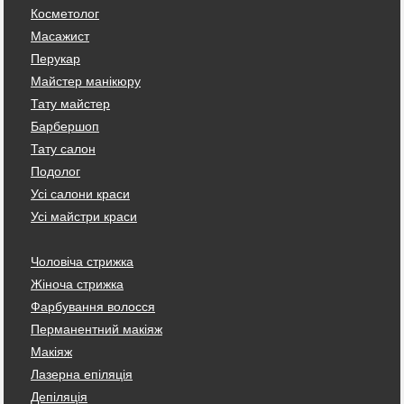
Косметолог
Масажист
Перукар
Майстер манікюру
Тату майстер
Барбершоп
Тату салон
Подолог
Усі салони краси
Усі майстри краси
Чоловіча стрижка
Жіноча стрижка
Фарбування волосся
Перманентний макіяж
Макіяж
Лазерна епіляція
Депіляція