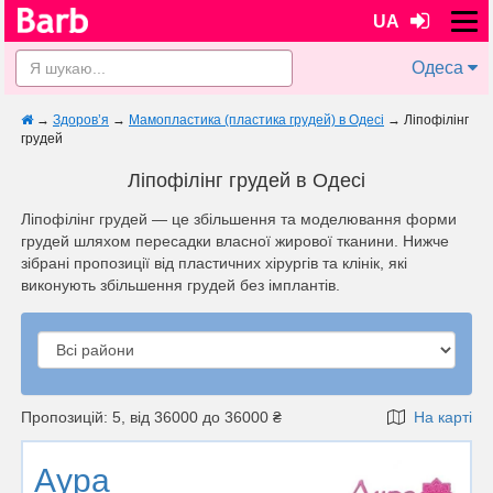
UA
Одеса
→
Здоров’я
→
Мамопластика (пластика грудей) в Одесі
→
Ліпофілінг
грудей
Ліпофілінг грудей в Одесі
Ліпофілінг грудей — це збільшення та моделювання форми
грудей шляхом пересадки власної жирової тканини. Нижче
зібрані пропозиції від пластичних хірургів та клінік, які
виконують збільшення грудей без імплантів.
Пропозицій: 5, від 36000 до 36000 ₴
На карті
Аура