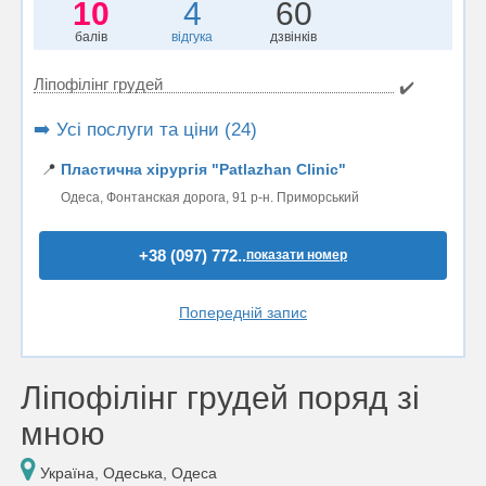
10
4
60
балів
відгука
дзвінків
Ліпофілінг грудей
✔️
➡️ Усі послуги та ціни (24)
📍
Пластична хірургія "Patlazhan Clinic"
Одеса, Фонтанская дорога, 91 р-н. Приморський
+38 (097) 772..
показати номер
Попередній запис
Ліпофілінг грудей поряд зі
мною
Україна, Одеська, Одеса