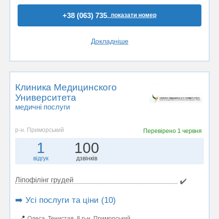
+38 (063) 735..
показати номер
Докладніше
Клиника Медицинского
Университета
медичні послуги
р-н. Приморський
Перевірено
1 червня
1
100
відгук
дзвінків
Ліпофілінг грудей
✔️
➡️ Усі послуги та ціни (10)
📍
Одеса, Тенистая, 8 р-н. Приморський