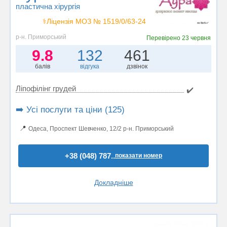
пластична хірургія
⚕️Ліцензія МОЗ № 1519/0/63-24
р-н. Приморський
Перевірено
23 червня
9.8
132
461
балів
відгука
дзвінок
Ліпофілінг грудей
✔️
➡️ Усі послуги та ціни (125)
📍
Одеса, Проспект Шевченко, 12/2 р-н. Приморський
+38 (048) 787..
показати номер
Докладніше