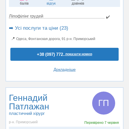
балів
відгук
дзвінків
Ліпофілінг грудей
✔️
➡️ Усі послуги та ціни (23)
📍
Одеса, Фонтанская дорога, 91 р-н. Приморський
+38 (097) 772..
показати номер
Докладніше
Геннадий
ГП
Патлажан
пластичний хірург
р-н. Приморський
Перевірено
7 червня