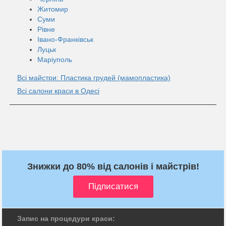
Житомир
Суми
Рівне
Івано-Франківськ
Луцьк
Маріуполь
Всі майстри: Пластика грудей (мамопластика)
Всі салони краси в Одесі
Знижки до 80% від салонів і майстрів!
Запис на процедури краси: