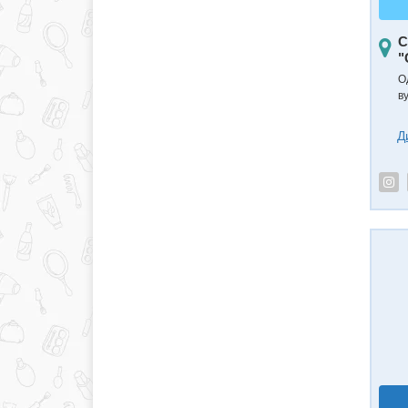
С
"
О
в
Д