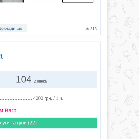
Докладніше
313
а
104
дзвінка
4000 грн. / 1 ч.
м Barb
луги та ціни (22)