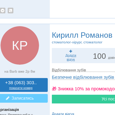
Кирилл Романов
КР
стоматолог-хірург, стоматолог
100
Додати
дзвін
відгук
Відбілювання зубів
на Barb вже 2р 8м
Безпечне відбілювання зубі
+38 (063) 303..
показати номер
🎁 Знижка 10% за промокодо
Записатись
Усі пос
рганізація
Додати відгук