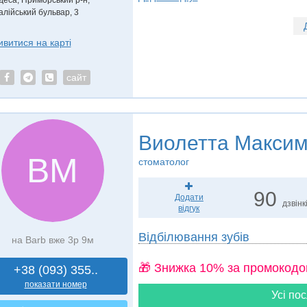
деса, Приморський р-н,
алійський бульвар, 3
ивитися на карті
сайт
Виолетта Максим
ВМ
стоматолог
90
Додати
дзвінк
відгук
Відбілювання зубів
на Barb вже 3р 9м
🎁 Знижка 10% за промокодо
+38 (093) 355..
показати номер
Усі пос