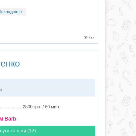
Докладніше
727
енко
ів
2800 грн. / 60 мин.
м Barb
луги та ціни (12)