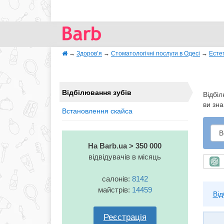
→
Здоров’я
→
Стоматологічні послуги в Одесі
→
Есте
Відбілювання зубів
Відбіл
ви зна
Встановлення скайса
На Barb.ua > 350 000
відвідувачів в місяць
Ш
салонів:
8142
майстрів:
14459
Від
Реєстрація