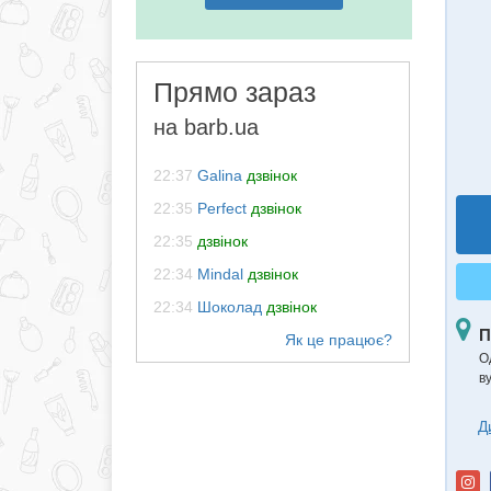
Прямо зараз
на barb.ua
22:37
Galina
дзвінок
22:35
Perfect
дзвінок
22:35
дзвінок
22:34
Mindal
дзвінок
22:34
Шоколад
дзвінок
П
Од
в
Д