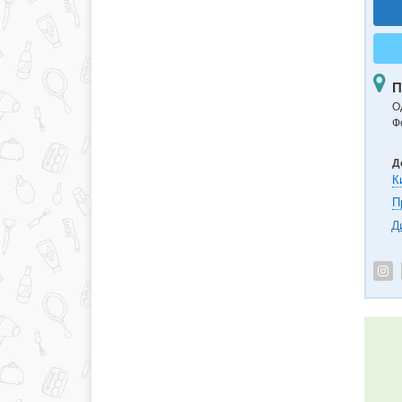
П
О
Ф
Д
К
П
Д