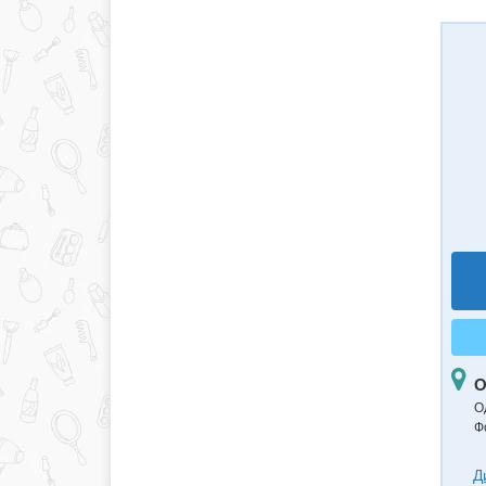
О
О
Ф
Д