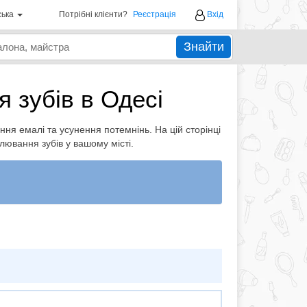
ська
Потрібні клієнти?
Реєстрація
Вхід
Знайти
 зубів в Одесі
ня емалі та усунення потемнінь. На цій сторінці
ілювання зубів у вашому місті.