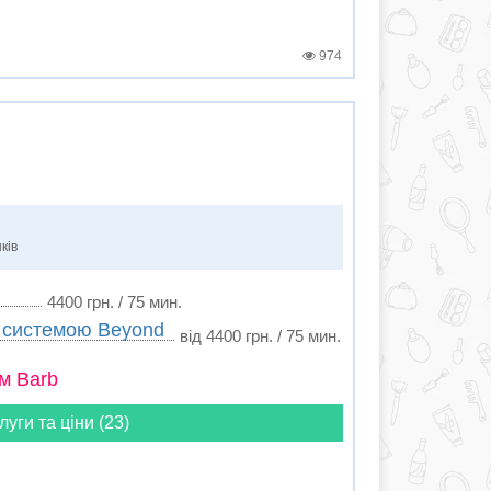
974
ків
4400 грн. / 75 мин.
в системою Beyond
від 4400 грн. / 75 мин.
м Barb
луги та ціни (23)