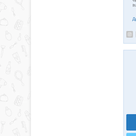
О
Іт
Д