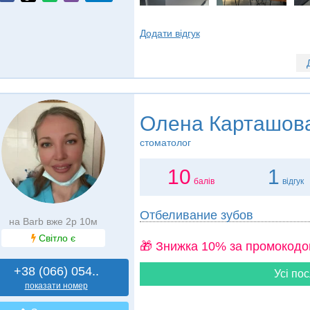
Додати відгук
Олена Карташов
стоматолог
10
1
балів
відгук
Отбеливание зубов
на Barb вже 2р 10м
Світло є
🎁 Знижка 10% за промокодо
+38 (066) 054..
Усі пос
показати номер