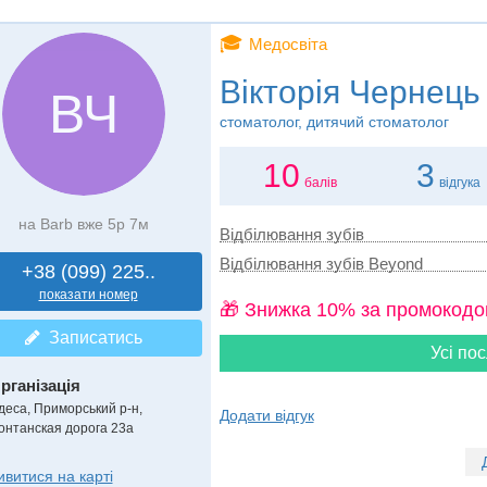
🎓
Медосвіта
Вікторія Чернець
ВЧ
стоматолог, дитячий стоматолог
10
3
балів
відгука
на Barb вже 5р 7м
Відбілювання зубів
Відбілювання зубів Beyond
+38 (099) 225..
показати номер
🎁 Знижка 10% за промокодо
Записатись
Усі пос
рганізація
деса, Приморський р-н,
Додати відгук
онтанская дорога 23а
ивитися на карті