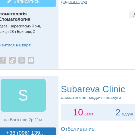
Записатись
Додати відгук
томатологія
Стоматология"
деса, Пересипський р-н,
улиця 28-ї Бригади, 2
ивитися на карті
Subareva Clinic
S
стоматологія, медичні послуги
10
2
балів
відгука
на Barb вже 2р 11м
Отбеливание
+38 (096) 139..