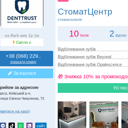
СтоматЦентр
стоматологія
10
2
на Barb вже 1р 1м
балів
відгука
Світло є
Відбілювання зубів
+38 (068) 229..
Відбілювання зубів Beyond
показати номер
Відбілювання зубів Opalescence
Зв'язатися
🎁 Знижка 10% за промокодо
рийом за адресою
Усі пос
еса, Київський р-н,
улиця Євгена Чикаленка, 75
ивитися на карті
сайт