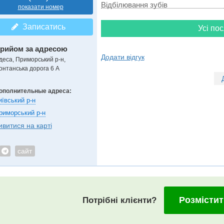
Відбілювання зубів
показати номер
Записатись
Усі пос
рийом за адресою
Додати відгук
деса, Приморський р-н,
онтанська дорога 6 А
ополнительные адреса:
иївський р-н
риморський р-н
ивитися на карті
сайт
Розмістит
Потрібні клієнти?