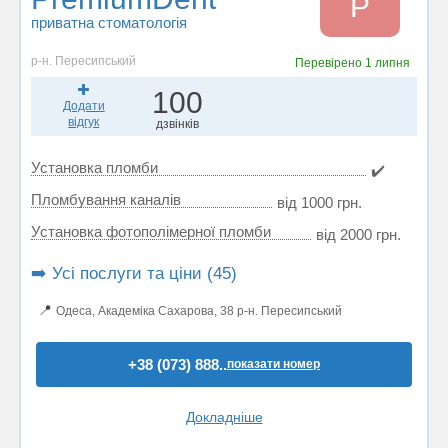
P
приватна стоматологія
р-н. Пересипський
Перевірено
1 липня
100
Додати
відгук
дзвінків
Установка пломби
✔️
Пломбування каналів
від 1000 грн.
Установка фотополімерної пломби
від 2000 грн.
➡️ Усі послуги та ціни (45)
📍
Одеса, Академіка Сахарова, 38 р-н. Пересипський
+38 (073) 888..
показати номер
Докладніше