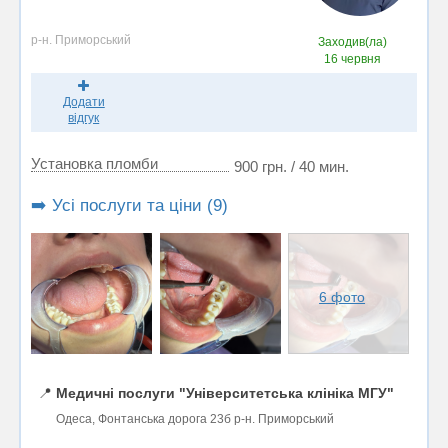
р-н. Приморський
Заходив(ла)
16 червня
Додати
відгук
Установка пломби
900 грн. / 40 мин.
➡️ Усі послуги та ціни (9)
6 фото
📍
Медичні послуги "Університетська клініка МГУ"
Одеса, Фонтанська дорога 23б р-н. Приморський