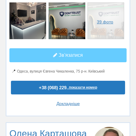
39 фото
Зв'язатися
📍
Одеса, вулиця Євгена Чикаленка, 75 р-н. Київський
+38 (068) 229..
показати номер
Докладніше
Олена Карташова