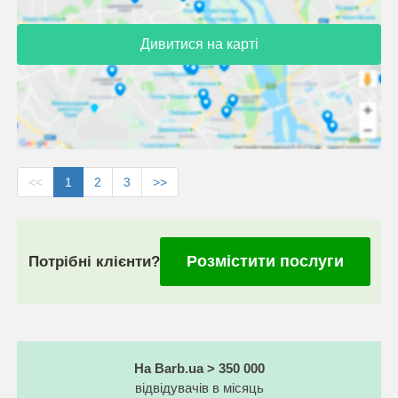
Дивитися на карті
<<
1
2
3
>>
Розмістити послуги
Потрібні клієнти?
На Barb.ua > 350 000
відвідувачів в місяць