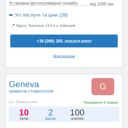
Установка фотополімерної пломби
від 1500 грн.
➡️ Усі послуги та ціни (28)
📍
Одеса, Тополина, 14/1 р-н. Київський
+38 (096) 300..
показати номер
Докладніше
Geneva
G
приватна стоматологія
р-н. Приморський
Перевірено
6 червня
10
2
100
балів
відгука
дзвінків