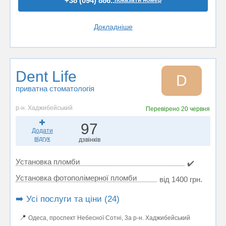
+38 (094) 886..
показати номер
Докладніше
Dent Life
D
приватна стоматологія
р-н. Хаджибейський
Перевірено
20 червня
97
Додати
відгук
дзвінків
Установка пломби
✔️
Установка фотополімерної пломби
від 1400 грн.
➡️ Усі послуги та ціни (24)
📍
Одеса, проспект Небесної Сотні, 3а р-н. Хаджибейський