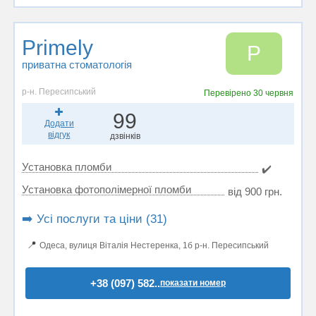
Primely
P
приватна стоматологія
р-н. Пересипський
Перевірено
30 червня
99
Додати
відгук
дзвінків
Установка пломби
✔️
Установка фотополімерної пломби
від 900 грн.
➡️ Усі послуги та ціни (31)
📍
Одеса, вулиця Віталія Нестеренка, 1б р-н. Пересипський
+38 (097) 582..
показати номер