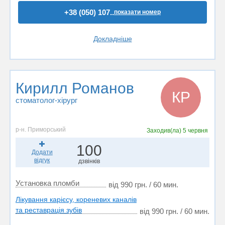
+38 (050) 107..
показати номер
Докладніше
Кирилл Романов
КР
стоматолог-хірург
р-н. Приморський
Заходив(ла)
5 червня
100
Додати
відгук
дзвінків
Установка пломби
від 990 грн. / 60 мин.
Лікування карієсу, кореневих каналів
та реставрація зубів
від 990 грн. / 60 мин.