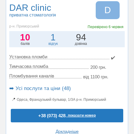
DAR clinic
D
приватна стоматологія
р-н. Приморський
Перевірено
6 червня
10
1
94
балів
відгук
дзвінка
Установка пломби
✔️
Тимчасова пломба
200 грн.
Пломбування каналів
від 1100 грн.
➡️ Усі послуги та ціни (48)
📍
Одеса, Французький бульвар, 1/3А р-н. Приморський
+38 (073) 428..
показати номер
Докладніше