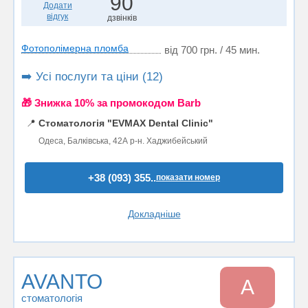
90
Додати
відгук
дзвінків
Фотополімерна пломба
від 700 грн. / 45 мин.
➡️ Усі послуги та ціни (12)
🎁 Знижка 10% за промокодом Barb
📍
Стоматологія "EVMAX Dental Clinic"
Одеса, Балківська, 42А р-н. Хаджибейський
+38 (093) 355..
показати номер
Докладніше
AVANTO
A
стоматологія