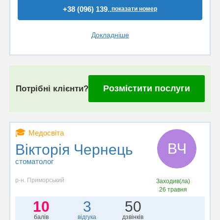
+38 (096) 139..
показати номер
Докладніше
Розмістити послуги
Потрібні клієнти?
🎓
Медосвіта
ВЧ
Вікторія Чернець
стоматолог
р-н. Приморський
Заходив(ла)
26 травня
10
3
50
балів
відгука
дзвінків