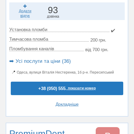
93
Додати
відгук
дзвінка
Установка пломби
✔️
Тимчасова пломба
200 грн.
Пломбування каналів
від 700 грн.
➡️ Усі послуги та ціни (36)
📍
Одеса, вулиця Віталія Нестеренка, 1б р-н. Пересипський
+38 (050) 555..
показати номер
Докладніше
PremiumDent