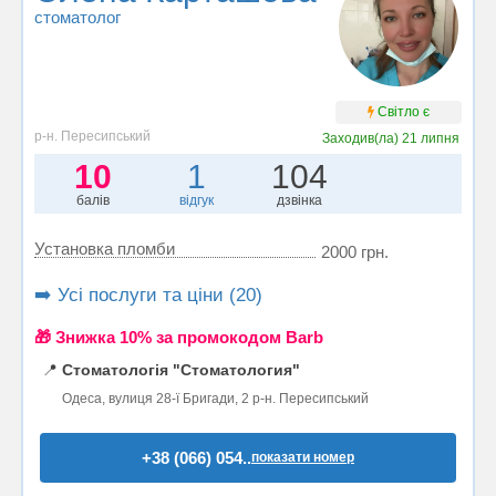
стоматолог
Світло є
р-н. Пересипський
Заходив(ла)
21 липня
10
1
104
балів
відгук
дзвінка
Установка пломби
2000 грн.
➡️ Усі послуги та ціни (20)
🎁 Знижка 10% за промокодом Barb
📍
Стоматологія "Стоматология"
Одеса, вулиця 28-ї Бригади, 2 р-н. Пересипський
+38 (066) 054..
показати номер