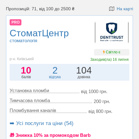
Пропозицій: 71, від 100 до 2500 ₴
На карті
PRO
СтоматЦентр
стоматологія
Світло є
р-н. Київський
Заходив(ла)
16 липня
10
2
104
балів
відгука
дзвінка
Установка пломби
від 1000 грн.
Тимчасова пломба
200 грн.
Пломбування каналів
від 800 грн.
➡️ Усі послуги та ціни (54)
🎁 Знижка 10% за промокодом Barb