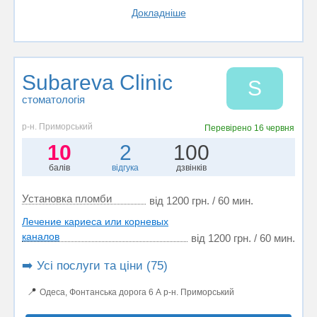
Докладніше
Subareva Clinic
S
стоматологія
р-н. Приморський
Перевірено
16 червня
10
2
100
балів
відгука
дзвінків
Установка пломби
від 1200 грн. / 60 мин.
Лечение кариеса или корневых
каналов
від 1200 грн. / 60 мин.
➡️ Усі послуги та ціни (75)
📍
Одеса, Фонтанська дорога 6 А р-н. Приморський