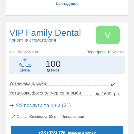
Докладніше
VIP Family Dental
V
приватна стоматологія
р-н. Приморський
Перевірено
19 червня
100
Додати
відгук
дзвінків
Установка пломби
✔️
Установка фотополімерної пломби
від 1600 грн.
➡️ Усі послуги та ціни (21)
📍
Одеса, Єврейська, 55 р-н. Приморський
+38 (073) 726..
показати номер