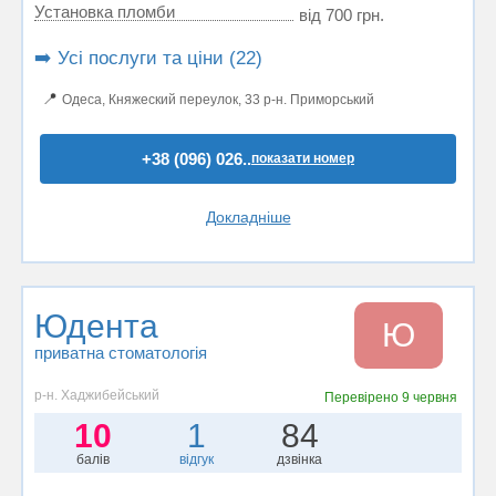
Установка пломби
від 700 грн.
➡️ Усі послуги та ціни (22)
📍
Одеса, Княжеский переулок, 33 р-н. Приморський
+38 (096) 026..
показати номер
Докладніше
Юдента
Ю
приватна стоматологія
р-н. Хаджибейський
Перевірено
9 червня
10
1
84
балів
відгук
дзвінка