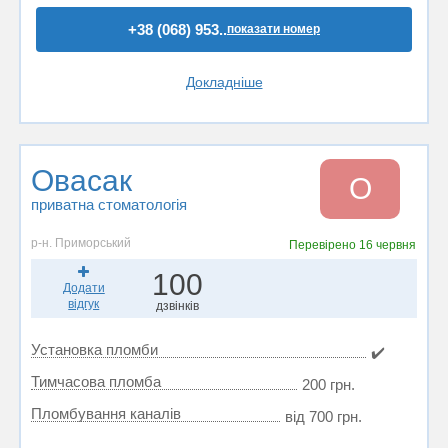
+38 (068) 953..
показати номер
Докладніше
Овасак
О
приватна стоматологія
р-н. Приморський
Перевірено
16 червня
100
Додати
відгук
дзвінків
Установка пломби
✔️
Тимчасова пломба
200 грн.
Пломбування каналів
від 700 грн.