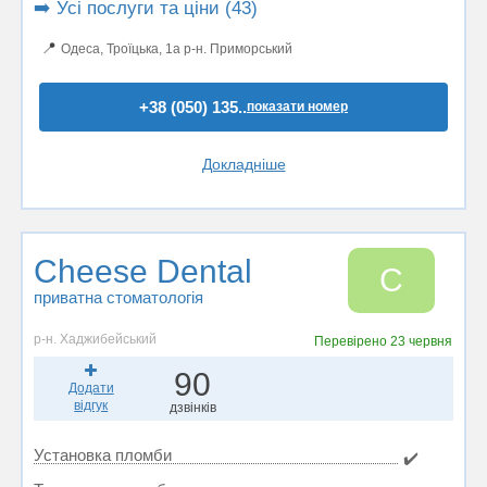
➡️ Усі послуги та ціни (43)
📍
Одеса, Троїцька, 1а р-н. Приморський
+38 (050) 135..
показати номер
Докладніше
Cheese Dental
C
приватна стоматологія
р-н. Хаджибейський
Перевірено
23 червня
90
Додати
відгук
дзвінків
Установка пломби
✔️