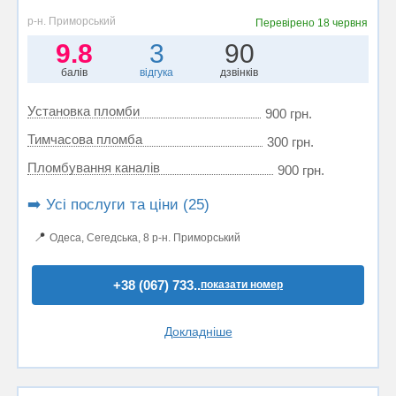
р-н. Приморський
Перевірено
18 червня
9.8
3
90
балів
відгука
дзвінків
Установка пломби
900 грн.
Тимчасова пломба
300 грн.
Пломбування каналів
900 грн.
➡️ Усі послуги та ціни (25)
📍
Одеса, Сегедська, 8 р-н. Приморський
+38 (067) 733..
показати номер
Докладніше