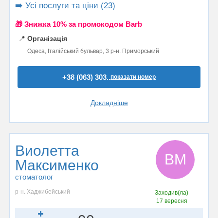
➡️ Усі послуги та ціни (23)
🎁 Знижка 10% за промокодом Barb
📍
Організація
Одеса, Італійський бульвар, 3 р-н. Приморський
+38 (063) 303..
показати номер
Докладніше
Виолетта
ВМ
Максименко
стоматолог
р-н. Хаджибейський
Заходив(ла)
17 вересня