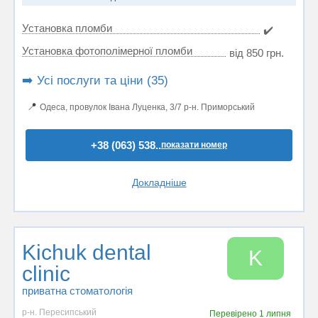
Установка пломби
✔️
Установка фотополімерної пломби
від 850 грн.
➡️ Усі послуги та ціни (35)
📍
Одеса, провулок Івана Луценка, 3/7 р-н. Приморський
+38 (063) 538..
показати номер
Докладніше
Kichuk dental
K
clinic
приватна стоматологія
р-н. Пересипський
Перевірено
1 липня