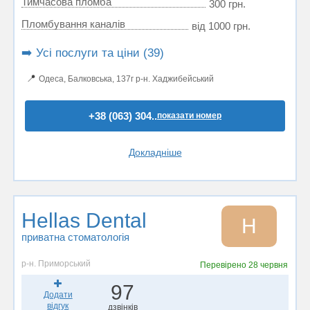
Тимчасова пломба
300 грн.
Пломбування каналів
від 1000 грн.
➡️ Усі послуги та ціни (39)
📍
Одеса, Балковська, 137г р-н. Хаджибейський
+38 (063) 304..
показати номер
Докладніше
Hellas Dental
H
приватна стоматологія
р-н. Приморський
Перевірено
28 червня
97
Додати
відгук
дзвінків