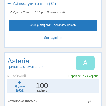
➡️ Усі послуги та ціни (34)
📍
Одеса, Тіниста, 9/12 р-н. Приморський
+38 (099) 341..
показати номер
Докладніше
Asteria
A
приватна стоматологія
р-н. Київський
Перевірено
24 червня
100
Додати
відгук
дзвінків
Установка пломби
✔️