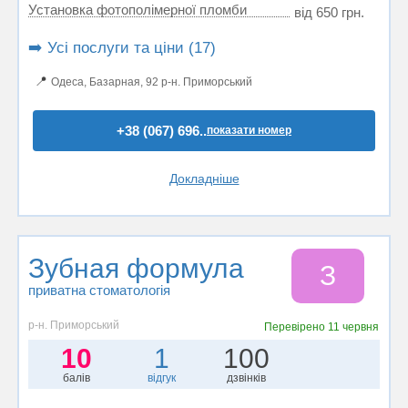
Установка фотополімерної пломби
від 650 грн.
➡️ Усі послуги та ціни (17)
📍
Одеса, Базарная, 92 р-н. Приморський
+38 (067) 696..
показати номер
Докладніше
Зубная формула
З
приватна стоматологія
р-н. Приморський
Перевірено
11 червня
10
1
100
балів
відгук
дзвінків