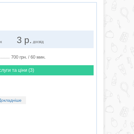
3 р.
ок
досвід
700 грн. / 60 мин.
слуги та ціни (3)
Докладніше