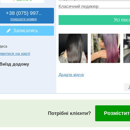
Класичний педикюр
+38 (075) 997..
показати номер
Усі пос
Записатись
деса
ивитися на карті
Виїзд додому
Додати відгук
Розмістит
Потрібні клієнти?