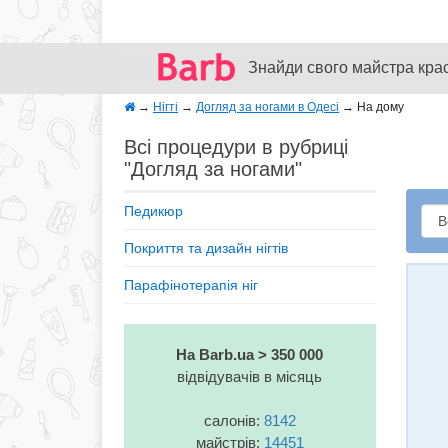
Знайди свого майстра кра
→
Нігті
→
Догляд за ногами в Одесі
→
На дому
Всі процедури в рубриці
"Догляд за ногами"
Педикюр
Покриття та дизайн нігтів
Парафінотерапія ніг
На Barb.ua > 350 000
відвідувачів в місяць
салонів:
8142
майстрів:
14451