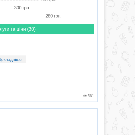
300 грн.
280 грн.
луги та ціни (30)
Докладніше
561