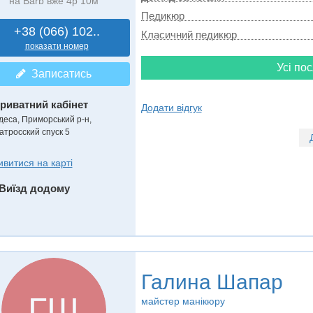
на Barb вже 4р 10м
Педикюр
+38 (066) 102..
Класичний педикюр
показати номер
Усі пос
Записатись
риватний кабінет
Додати відгук
деса, Приморський р-н,
атросский спуск 5
ивитися на карті
Виїзд додому
Галина Шапар
ГШ
майстер манікюру