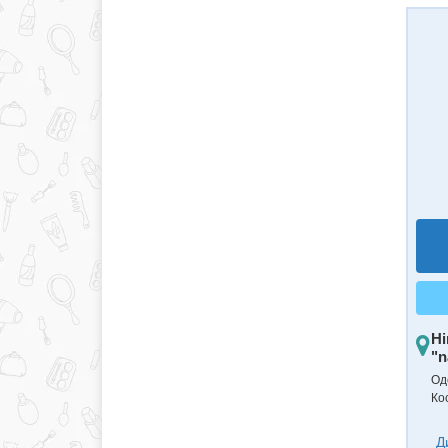
Ні
"n
Оде
Ко
Д