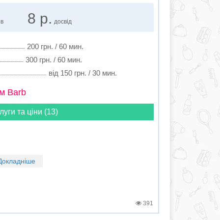
8 р.
ів
досвід
200 грн. / 60 мин.
300 грн. / 60 мин.
від 150 грн. / 30 мин.
м Barb
луги та ціни (13)
Докладніше
391