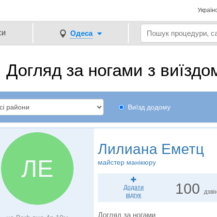
Україн
си
Одеса
Догляд за ногами з виїздо
Виїзд додому
Лилиана Еметц
ЛЕ
майстер манікюру
100
Додати
дзвін
відгук
Догляд за ногами