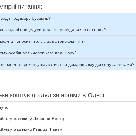
лярні питання:
і види педикюру бувають?
доглядові процедури для ніг проводяться в салонах?
можна наносити гель-лак на грибкові нігті?
ому особливість чоловічого педикюру?
кого можна проконсультуватися по домашньому догляду за ногами?
ьки коштує догляд за ногами в Одесі
уга
йстер манікюру Лилиана Еметц
йстер манікюру Галина Шапар