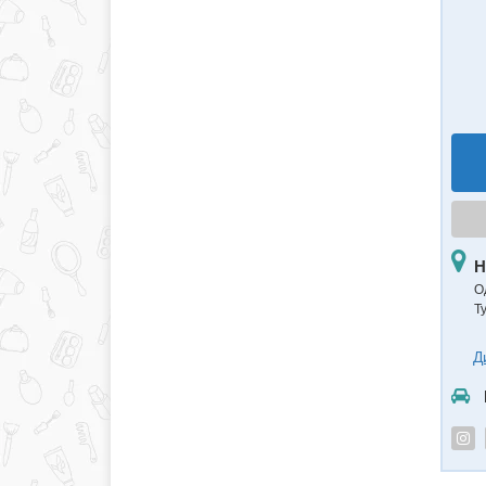
Н
Од
Т
Д