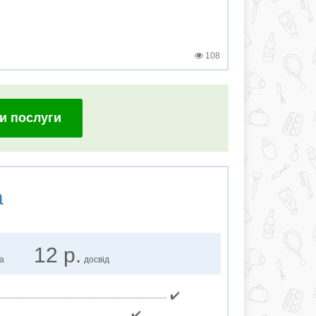
108
и послуги
а
12 р.
ка
досвід
✔️
✔️