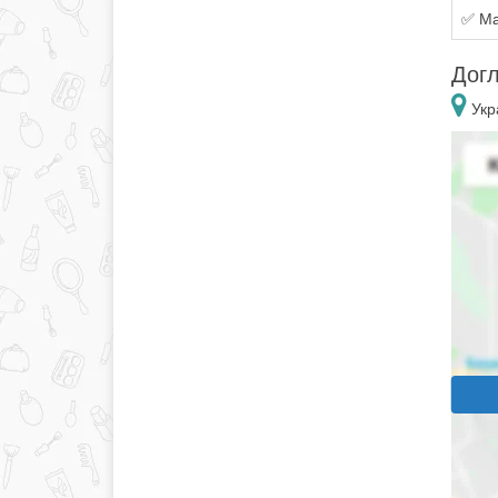
✅ Ма
Догл
Укр