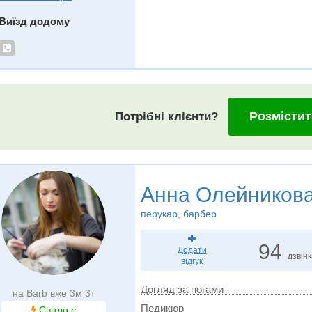
Виїзд додому
Розмістит
Потрібні клієнти?
Анна Олейников
перукар, барбер
94
Додати
дзвін
відгук
Догляд за ногами
на Barb вже 3м 3т
Педикюр
Світло є