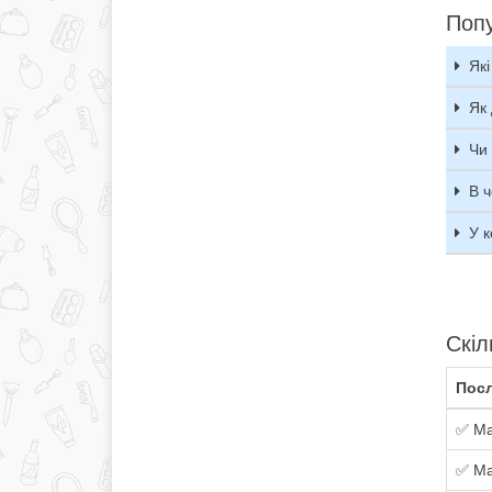
Попу
Як
Як 
Чи 
В ч
У 
Скіл
Посл
✅ Ма
✅ Ма