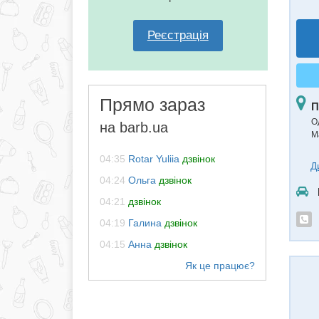
Реєстрація
Прямо зараз
П
О
на barb.ua
М
04:35
Rotar Yuliia
дзвінок
Д
04:24
Ольга
дзвінок
04:21
дзвінок
04:19
Галина
дзвінок
04:15
Анна
дзвінок