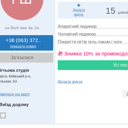
15
Додати
дзвінк
відгук
Апаратний педикюр
на Barb вже 4р 2м
Чоловічий педикюр
+38 (063) 372..
Покриття нігтів гель-лаком / ноги
показати номер
🎁 Знижка 10% за промокодо
Зв'язатися
Усі пос
ігтьова студія
еса, Київський р-н,
Додати відгук
ульская, 63
ивитися на карті
Виїзд додому