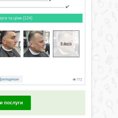
✔️
луги та ціни (124)
9 фото
Докладніше
772
и послуги