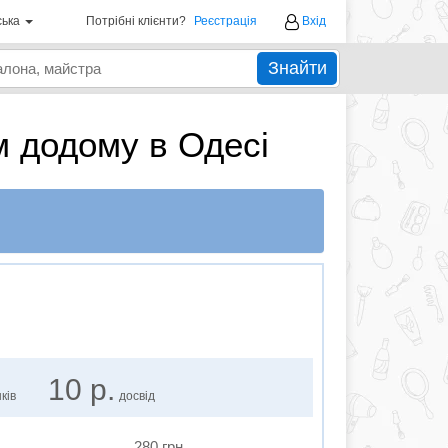
ська
Потрібні клієнти?
Реєстрація
Вхід
Знайти
м додому в Одесі
10 р.
ків
досвід
280 грн.