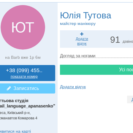
Юлія Тутова
ЮТ
майстер манікюру
91
Додати
дзвін
відгук
Догляд за ногами
на Barb вже 1р 6м
Усі по
+38 (099) 455..
показати номер
Додати відгук
Записатись
гтьова студія
ail_language_apanasenko"
са, Київський р-н,
сманавтов Комарова 4
ивитися на карті