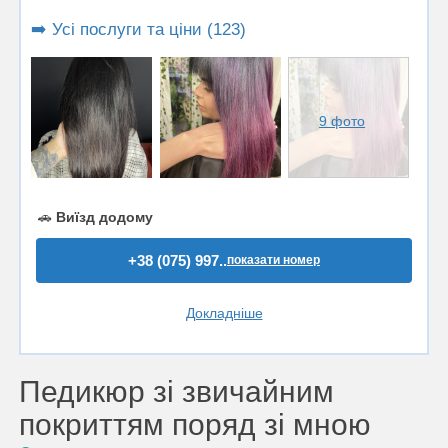
➡️ Усі послуги та ціни (123)
9 фото
🚗
Виїзд додому
+38 (075) 997..
показати номер
Докладніше
Педикюр зі звичайним
покриттям поряд зі мною