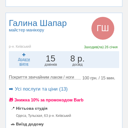
Галина Шапар
ГШ
майстер манікюру
р-н. Київський
Заходив(ла)
26 січня
15
8 р.
Додати
відгук
дзвінків
досвід
Покриття звичайним лаком / ноги
100 грн. / 15 мин.
➡️ Усі послуги та ціни (13)
🎁 Знижка 10% за промокодом Barb
📍
Нігтьова студія
Одеса, Тульская, 63 р-н. Київський
🚗
Виїзд додому