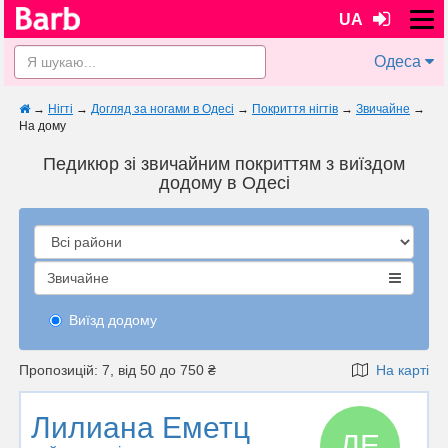
UA
Одеса
→
Нігті
→
Догляд за ногами в Одесі
→
Покриття нігтів
→
Звичайне
→
На дому
Педикюр зі звичайним покриттям з виїздом
додому в Одесі
Звичайне
Виїзд додому
Пропозицій: 7, від 50 до 750 ₴
На карті
Лилиана Еметц
ЛЕ