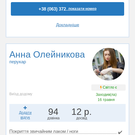
+38 (063) 372..
показати номер
Докладніше
Анна Олейникова
перукар
Світло є
Виїзд додому
Заходив(ла)
16 травня
94
12 р.
Додати
відгук
дзвінка
досвід
Покриття звичайним лаком / ноги
✔️