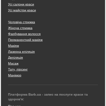
Усі салони краси
Усі майстри краси
Чоловіча стрижка
Жіноча стрижка
Фарбування волосся
Перманентний макіяж
Макіяж
Лазерна епіляція
Депіляція
Масаж
Тату, пірсинг
Манікюр
Платформа Barb.ua - запис на послуги краси та
здоров'я: