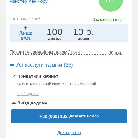
майстер манікюру
р-н. Приморський
Заходив(ла)
вчора
100
10 р.
Додати
відгук
дзвінків
досвід
Покриття звичайним лаком / ноги
80 грн.
➡️ Усі послуги та ціни (26)
📍
Приватний кабінет
Одеса, Матросский спуск 5 р-н. Приморський
Ще 1 адреса
🚗
Виїзд додому
+38 (066) 102..
показати номер
Докладніше