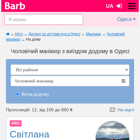
UA
Одеса
→
Нігті
→
Догляд за нігтями рук в Одесі
→
Манікюр
→
Чоловічий
манікюр
→
На дому
Чоловічий манікюр з виїздом додому в Одесі
Чоловічий манікюр
Виїзд додому
Пропозицій: 12, від 100 до 860 ₴
На карті
PRO
Світлана