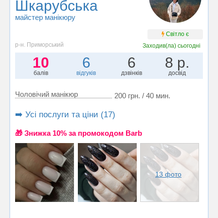
Шкарубська
майстер манікюру
Світло є
р-н. Приморський
Заходив(ла)
сьогодні
10
6
6
8 р.
балів
відгуків
дзвінків
досвід
Чоловічий манікюр
200 грн. / 40 мин.
➡️ Усі послуги та ціни (17)
🎁 Знижка 10% за промокодом Barb
13 фото