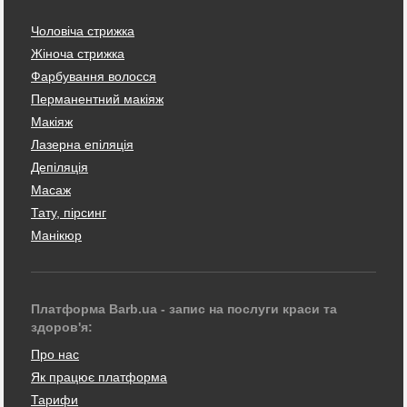
Чоловіча стрижка
Жіноча стрижка
Фарбування волосся
Перманентний макіяж
Макіяж
Лазерна епіляція
Депіляція
Масаж
Тату, пірсинг
Манікюр
Платформа Barb.ua - запис на послуги краси та
здоров'я:
Про нас
Як працює платформа
Тарифи