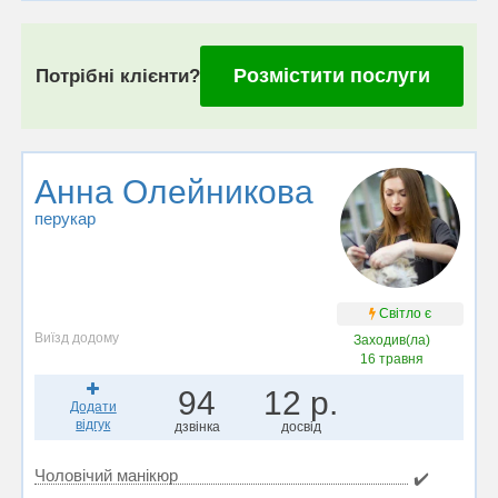
Розмістити послуги
Потрібні клієнти?
Анна Олейникова
перукар
Світло є
Виїзд додому
Заходив(ла)
16 травня
94
12 р.
Додати
відгук
дзвінка
досвід
Чоловічий манікюр
✔️