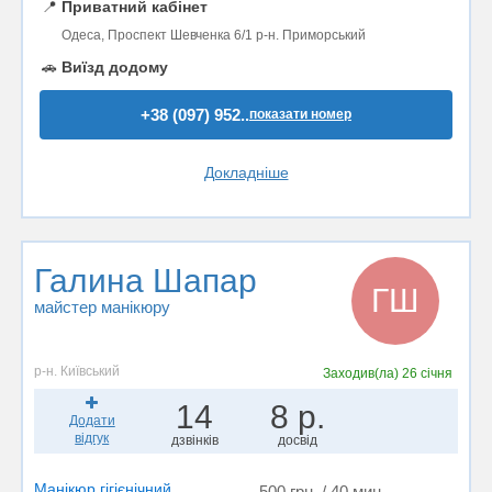
📍
Приватний кабінет
Одеса, Проспект Шевченка 6/1 р-н. Приморський
🚗
Виїзд додому
+38 (097) 952..
показати номер
Докладніше
Галина Шапар
ГШ
майстер манікюру
р-н. Київський
Заходив(ла)
26 січня
14
8 р.
Додати
відгук
дзвінків
досвід
Манікюр гігієнічний
500 грн. / 40 мин.