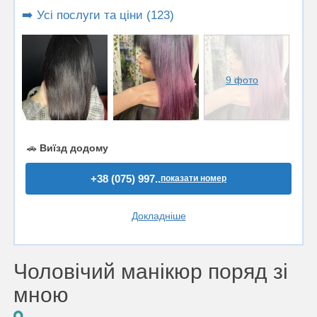
➡️ Усі послуги та ціни (123)
9 фото
🚗
Виїзд додому
+38 (075) 997..
показати номер
Докладніше
Чоловічий манікюр поряд зі
мною