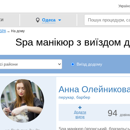
Україн
си
Одеса
SPA
→
На дому
Spa манікюр з виїздом 
Виїзд додому
Анна Олейников
перукар, барбер
94
Додати
дзвін
відгук
Spa манікюр (японський, бразильсь