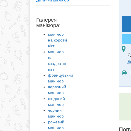
Дитячий манікюр
Галерея
манікюра:
манікюр
на короткі
нігті
манікюр
О
на
Д
квадратні
нігті
французький
манікюр
червоний
манікюр
нюдовий
манікюр
чорний
манікюр
рожевий
манікюр
Попу