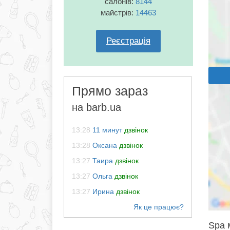
салонів:
8144
майстрів:
14463
Реєстрація
Прямо зараз
на barb.ua
13:28
11 минут
дзвінок
13:28
Оксана
дзвінок
13:27
Таира
дзвінок
13:27
Ольга
дзвінок
13:27
Ирина
дзвінок
Spa м