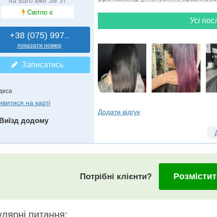
на Barb вже 3м 3т
Світло є
Усі пос
+38 (075) 997..
показати номер
Записатись
деса
ивитися на карті
Додати відгук
Виїзд додому
Розмістит
Потрібні клієнти?
лярні питання: