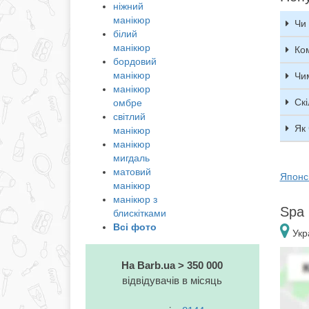
ніжний
манікюр
Чи 
білий
манікюр
Ко
бордовий
манікюр
Чим
манікюр
Ск
омбре
світлий
Як
манікюр
манікюр
мигдаль
матовий
Японс
манікюр
манікюр з
Spa 
блискітками
Всі фото
Укр
На Barb.ua > 350 000
відвідувачів в місяць