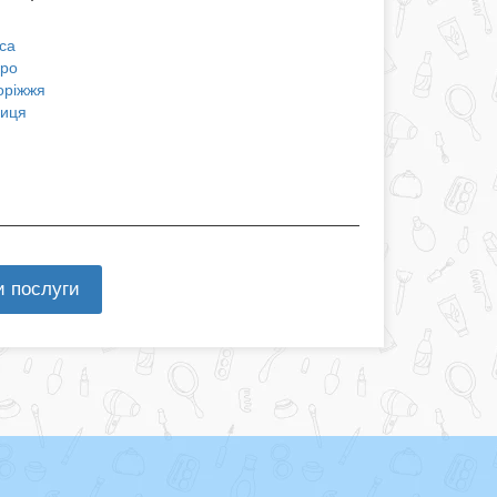
са
про
оріжжя
ниця
и послуги