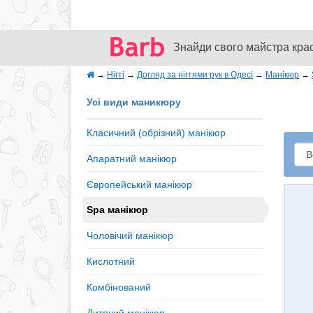
Знайди свого майстра кра
→
Нігті
→
Догляд за нігтями рук в Одесі
→
Манікюр
→
Усі види маникюру
Класичний (обрізний) манікюр
Апаратний манікюр
Європейський манікюр
Spa манікюр
Чоловічий манікюр
Кислотний
Комбінований