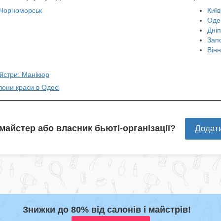
Чорноморськ
Київ
Оде
Дні
Зап
Він
айстри: Манікюр
лони краси в Одесі
 майстер або власник бьюті-організації?
Додат
Знижки до 80% від салонів і майстрів!