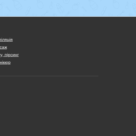
іляція
саж
у, пірсинг
нікюр