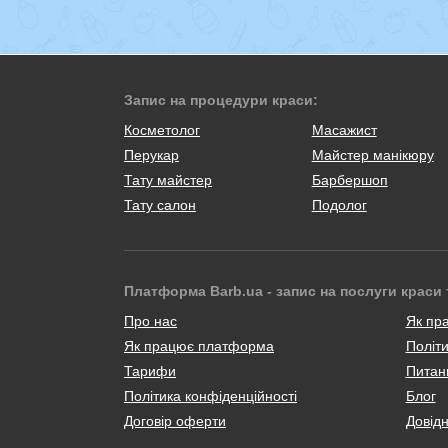
Запис на процедури краси:
Косметолог
Масажист
Перукар
Майстер манікюру
Тату майстер
Барбершоп
Тату салон
Подолог
Платформа Barb.ua - запис на послуги краси 
Про нас
Як пр
Як працює платформа
Політи
Тарифи
Питанн
Політика конфіденційності
Блог
Договір оферти
Довід