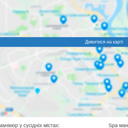
Дивитися на карті
анікюр у сусідніх містах:
Spa ман