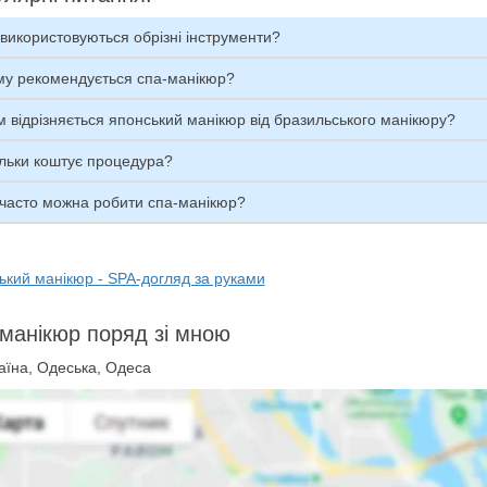
використовуються обрізні інструменти?
му рекомендується спа-манікюр?
 відрізняється японський манікюр від бразильського манікюру?
ільки коштує процедура?
 часто можна робити спа-манікюр?
ький манікюр - SPA-догляд за руками
манікюр поряд зі мною
аїна, Одеська, Одеса