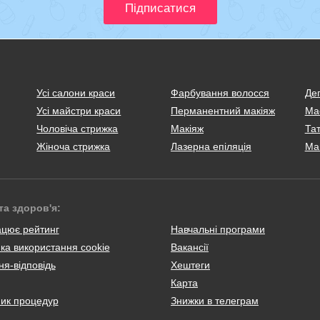
Усі салони краси
Фарбування волосся
Деп
Усі майстри краси
Перманентний макіяж
Ма
Чоловіча стрижка
Макіяж
Тат
Жіноча стрижка
Лазерна епіляція
Ма
та здоров'я:
ацює рейтинг
Навчальні програми
ка використання cookie
Вакансії
я-відповідь
Хештеги
Карта
ник процедур
Знижки в телеграм