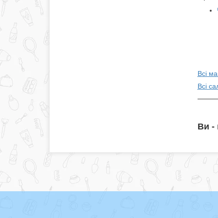
Всі м
Всі са
Ви -