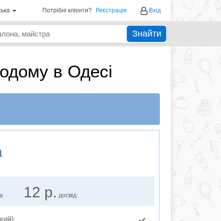
ська
Потрібні клієнти?
Реєстрація
Вхід
Знайти
додому в Одесі
а
12 р.
ка
досвід
кий)
✔️