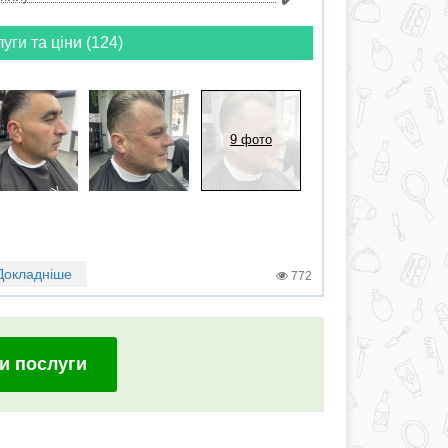
луги та ціни (124)
9 фото
Докладніше
772
и послуги