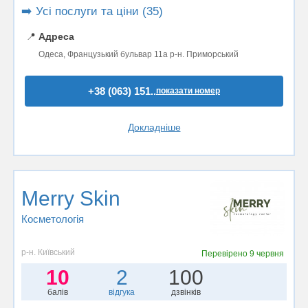
➡️ Усі послуги та ціни (35)
📍
Адреса
Одеса, Французький бульвар 11а р-н. Приморський
+38 (063) 151..
показати номер
Докладніше
Merry Skin
Косметологія
р-н. Київський
Перевірено
9 червня
10
2
100
балів
відгука
дзвінків