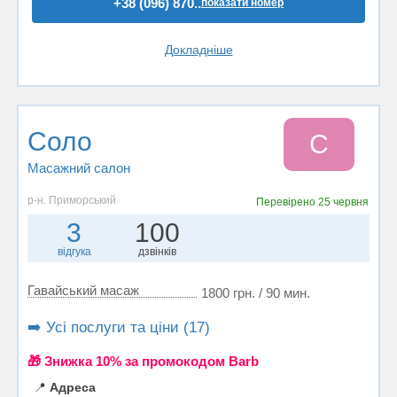
+38 (096) 870..
показати номер
Докладніше
Соло
С
Масажний салон
р-н. Приморський
Перевірено
25 червня
3
100
відгука
дзвінків
Гавайський масаж
1800 грн. / 90 мин.
➡️ Усі послуги та ціни (17)
🎁 Знижка 10% за промокодом Barb
📍
Адреса