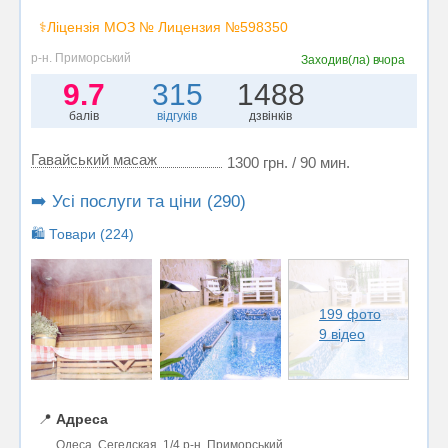
⚕️Ліцензія МОЗ № Лицензия №598350
р-н. Приморський
Заходив(ла)
вчора
9.7
315
1488
балів
відгуків
дзвінків
Гавайський масаж
1300 грн. / 90 мин.
➡️ Усі послуги та ціни (290)
🛍️ Товари (224)
199 фото
9 відео
📍
Адреса
Одеса, Сегедская, 1/4 р-н. Приморський