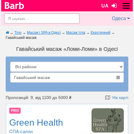
UA
Одеса
→
Тіло
→
Масаж і SPA в Одесі
→
Масаж тіла
→
Екзотичний
→
Гавайський масаж
Гавайський масаж «Ломи-Ломи» в Одесі
Гавайський масаж
Пропозицій: 9, від 1100 до 5000 ₴
На карті
PRO
Green Health
СПА-салон