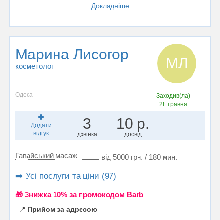
Докладніше
Марина Лисогор
МЛ
косметолог
Одеса
Заходив(ла)
28 травня
3
10 р.
Додати
відгук
дзвінка
досвід
Гавайський масаж
від 5000 грн. / 180 мин.
➡️ Усі послуги та ціни (97)
🎁 Знижка 10% за промокодом Barb
📍
Прийом за адресою