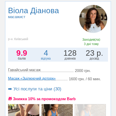
Віола Діанова
масажист
р-н. Київський
Заходив(ла)
3 дні тому
9.9
4
128
23 р.
балів
відгука
дзвінків
досвід
Гавайський масаж
2000 грн.
Масаж «Зцілюючий доторк»
1600 грн. / 60 мин.
➡️ Усі послуги та ціни (30)
🎁 Знижка 10% за промокодом Barb