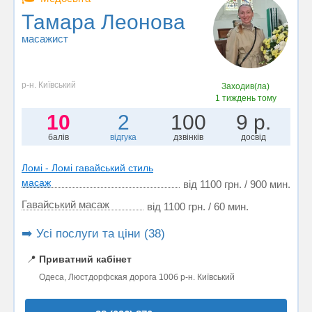
Тамара Леонова
масажист
р-н. Київський
Заходив(ла)
1 тиждень тому
10
2
100
9 р.
балів
відгука
дзвінків
досвід
Ломі - Ломі гавайський стиль
масаж
від 1100 грн. / 900 мин.
Гавайський масаж
від 1100 грн. / 60 мин.
➡️ Усі послуги та ціни (38)
📍
Приватний кабінет
Одеса, Люстдорфская дорога 100б р-н. Київський