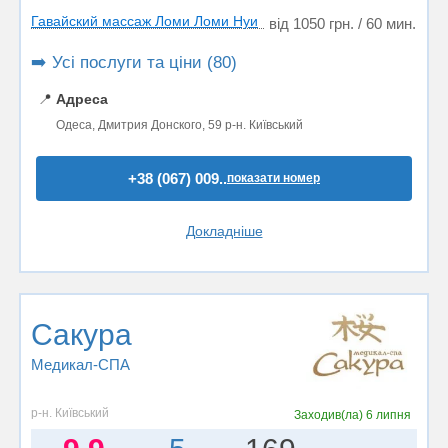
Гавайский массаж Ломи Ломи Нуи
від 1050 грн. / 60 мин.
➡️ Усі послуги та ціни (80)
📍
Адреса
Одеса, Дмитрия Донского, 59 р-н. Київський
+38 (067) 009..
показати номер
Докладніше
Сакура
Медикал-СПА
р-н. Київський
Заходив(ла)
6 липня