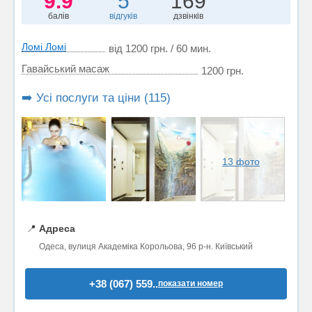
9.9
5
169
балів
відгуків
дзвінків
Ломі Ломі
від 1200 грн. / 60 мин.
Гавайський масаж
1200 грн.
➡️ Усі послуги та ціни (115)
13 фото
📍
Адреса
Одеса, вулиця Академіка Корольова, 96 р-н. Київський
+38 (067) 559..
показати номер