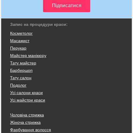
Запис на процедури краси:
Косметолог
Масажист
Перукар
Майстер манікюру
Тату майстер
Барбершоп
Тату салон
Подолог
Усі салони краси
Усі майстри краси
Чоловіча стрижка
Жіноча стрижка
Фарбування волосся