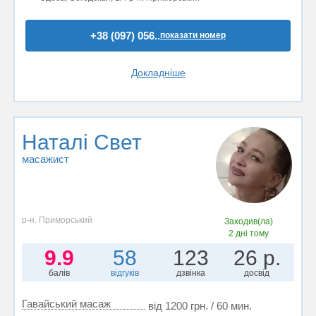
+38 (097) 056..
показати номер
Докладніше
Наталi Свет
масажист
р-н. Приморський
Заходив(ла)
2 дні тому
9.9
58
123
26 р.
балів
відгуків
дзвінка
досвід
Гавайський масаж
від 1200 грн. / 60 мин.