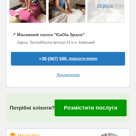
24 фото
📍
Масажний салон "KaOla Space"
Одеса, Тролейбусна вулиця 44 р-н. Київський
+38 (067) 588..
показати номер
Докладніше
Розмістити послуги
Потрібні клієнти?
🎓
Медосвіта