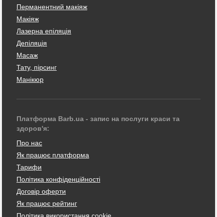
Перманентний макіяж
Макіяж
Лазерна епіляція
Депіляція
Масаж
Тату, пірсинг
Манікюр
Платформа Barb.ua - запис на послуги краси та
здоров'я:
Про нас
Як працює платформа
Тарифи
Політика конфіденційності
Договір оферти
Як працює рейтинг
Політика використання cookie