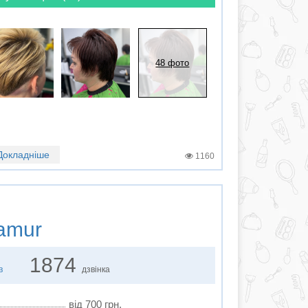
48 фото
Докладніше
1160
amur
1874
в
дзвінка
від 700 грн.