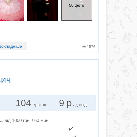
56 фото
Докладніше
1576
вич
104
9 р.
дзвінка
досвід
від 1000 грн. / 60 мин.
✔️
✔️