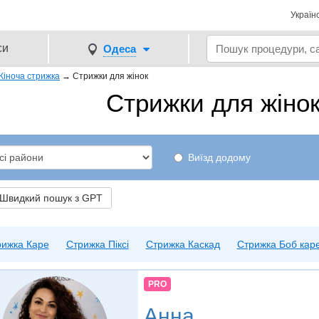
Україн
си
Одеса
Жіноча стрижка
→
Стрижки для жінок
Стрижки для жінок
Виїзд додому
видкий пошук з GPT
рижка Каре
Стрижка Пiксi
Стрижка Каскад
Стрижка Боб кар
PRO
Анна