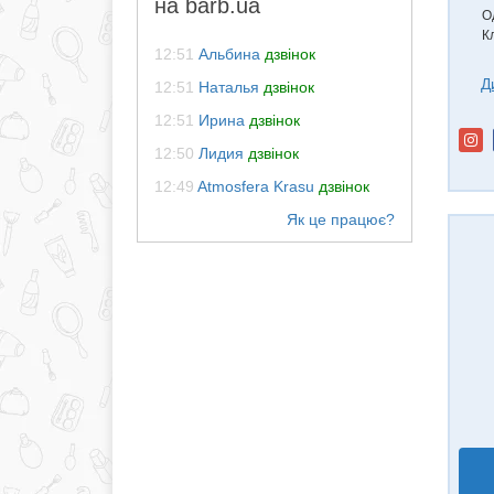
на barb.ua
О
К
12:51
Альбина
дзвінок
Д
12:51
Наталья
дзвінок
12:51
Ирина
дзвінок
12:50
Лидия
дзвінок
12:49
Atmosfera Krasu
дзвінок