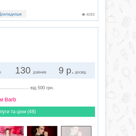
Докладніше
4093
130
9 р.
в
дзвінків
досвід
від 500 грн.
м Barb
луги та ціни (48)