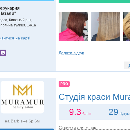
ерукарня
Натали"
еса, Київський р-н,
ополина вулиця, 14/1а
ивитися на карті
Додати відгук
PRO
Студія краси
Mur
9.3
29
балів
відгукі
на Barb вже 6р 6м
Стрижки для жінок