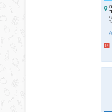
П
"
Од
Т
Д