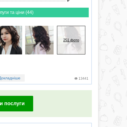
луги та ціни (44)
251 фото
Докладніше
13441
и послуги