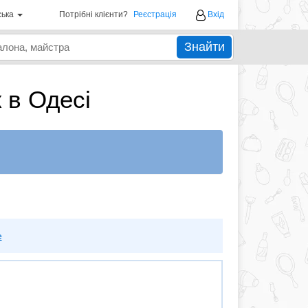
ська
Потрібні клієнти?
Реєстрація
Вхід
Знайти
 в Одесі
е