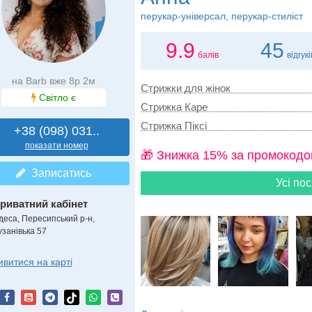
перукар-універсал, перукар-стиліст
9.9
45
балів
відгукі
на Barb вже 8р 2м
Стрижки для жінок
Світло є
Стрижка Каре
Стрижка Пiксi
+38 (098) 031..
показати номер
🎁 Знижка 15% за промокодо
Записатись
Усі пос
риватний кабінет
деса, Пересипський р-н,
узанівька 57
ивитися на карті