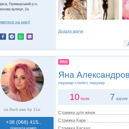
деса, Приморський р-н,
ленова вулиця, 2а
ивитися на карті
Додати відгук
PRO
Яна Александро
перукар-стиліст, перукар
10
7
балів
відгуків
на Barb вже 6р 11м
Стрижки для жінок
Стрижка Каре
+38 (066) 415..
Стрижка Каскад
показати номер