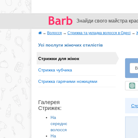
Знайди свого майстра кра
→
Волосся
→
Стрижка та укладка волосся в Одесі
→
Усі послуги жіночих стилістів
Стрижки для жінок
Стрижка чубчика
Стрижка гарячими ножицями
Ш
Галерея
Ст
Стрижек:
На
середнє
волосся
На