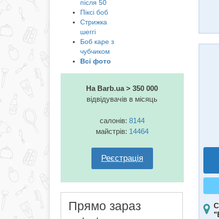
після 50
Піксі боб
Стрижка
шеггі
Боб каре з
чубчиком
Всі фото
На Barb.ua > 350 000
відвідувачів в місяць
салонів:
8144
майстрів:
14464
Реєстрація
Прямо зараз
С
"