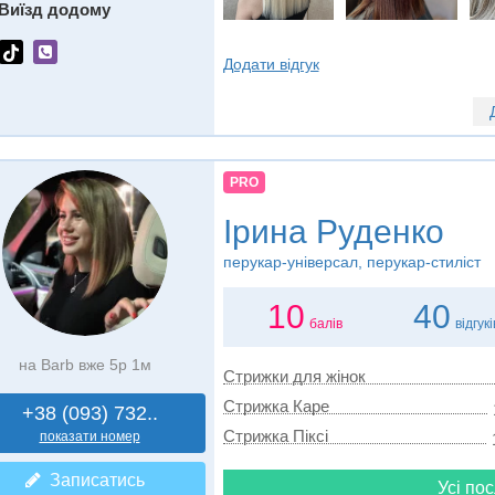
Виїзд додому
Додати відгук
PRO
Ірина Руденко
перукар-універсал, перукар-стиліст
10
40
балів
відгукі
на Barb вже 5р 1м
Стрижки для жінок
Стрижка Каре
+38 (093) 732..
Стрижка Пiксi
показати номер
Записатись
Усі пос