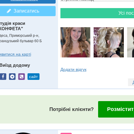
Записатись
Усі пос
тудія краси
КОНФЕТА"
деса, Приморський р-н,
ранцузький бульвар 60 Б
ивитися на карті
Виїзд додому
Додати відгук
сайт
Розмістит
Потрібні клієнти?