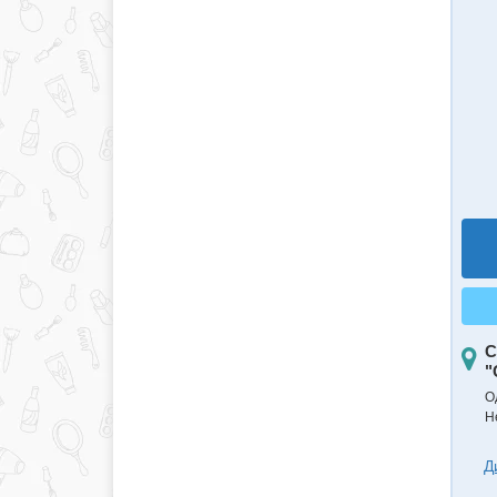
С
"
О
Н
Д