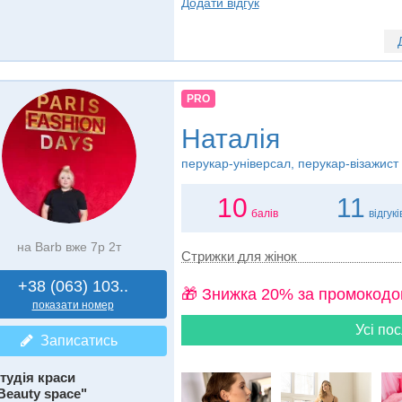
Додати відгук
PRO
Наталія
перукар-універсал, перукар-візажист
10
11
балів
відгукі
на Barb вже 7р 2т
Стрижки для жінок
+38 (063) 103..
🎁 Знижка 20% за промокодо
показати номер
Усі пос
Записатись
тудія краси
Beauty space"