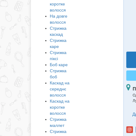
коротке
волосся
На довге
волосся
Стрижка
каскад
Стрижка
каре
Стрижка
піксі
Боб каре
Стрижка
боб
Каскад на
П
середнє
волосся
О
Каскад на
Л
коротке
волосся
Д
Стрижка
маллет
Стрижка