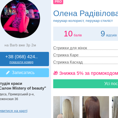
PRO
Олена Радівілов
перукар-колорист, перукар-стиліст
10
9
балів
відгуків
на Barb вже 3р 2м
Стрижки для жінок
Стрижка Каре
+38 (068) 424..
Стрижка Каскад
показати номер
Записатись
🎁 Знижка 5% за промокодом
тудія краси
Усі пос
Салон Mistery of beauty"
деса, Приморський р-н,
еженская 36
ивитися на карті