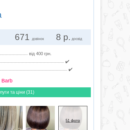
а
671
8 р.
дзвінок
досвід
від 400 грн.
✔️
✔️
 Barb
луги та ціни (31)
51 фото