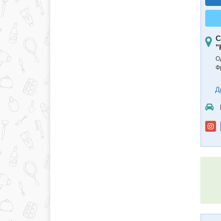
С
"
О
Ф
Д