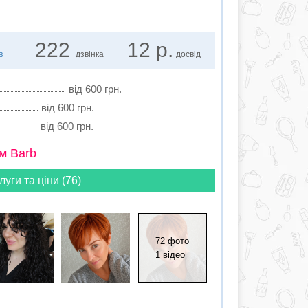
222
12 р.
в
дзвінка
досвід
від 600 грн.
від 600 грн.
від 600 грн.
м Barb
луги та ціни (76)
72 фото
1 відео