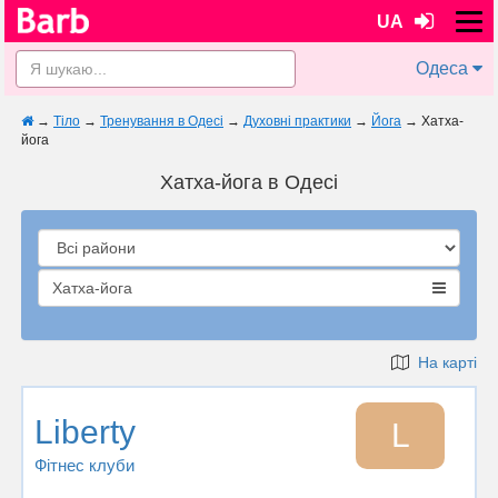
UA
Одеса
→
Тіло
→
Тренування в Одесі
→
Духовні практики
→
Йога
→
Хатха-
йога
Хатха-йога в Одесі
Хатха-йога
На карті
Liberty
L
Фітнес клуби