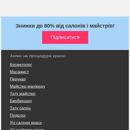
Знижки до 80% від салонів і майстрів!
Запис на процедури краси:
Косметолог
Масажист
Перукар
Майстер манікюру
Тату майстер
Барбершоп
Тату салон
Подолог
Усі салони краси
Усі майстри краси