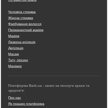
Чоловіча стрижка
Жіноча стрижка
Фарбування волосся
Перманентний макіяж
Макіяж
Лазерна епіляція
Депіляція
Масаж
Тату, пірсинг
Манікюр
Платформа Barb.ua - запис на послуги краси та
здоров'я:
Про нас
Як працює платформа