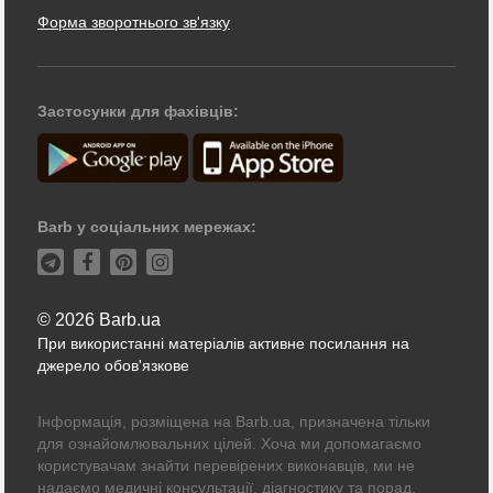
Форма зворотнього зв'язку
Застосунки для фахівців:
Barb у соціальних мережах:
© 2026 Barb.ua
При використанні матеріалів активне посилання на
джерело обов'язкове
Інформація, розміщена на Barb.ua, призначена тільки
для ознайомлювальних цілей. Хоча ми допомагаємо
користувачам знайти перевірених виконавців, ми не
надаємо медичні консультації, діагностику та порад.