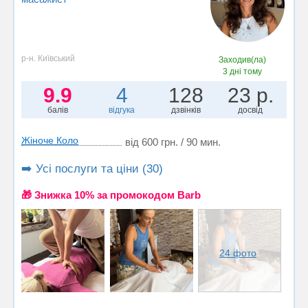
р-н. Київський
Заходив(ла)
3 дні тому
9.9
4
128
23 р.
балів
відгука
дзвінків
досвід
Жіноче Коло
від 600 грн. / 90 мин.
➡️ Усі послуги та ціни (30)
🎁 Знижка 10% за промокодом Barb
24 фото