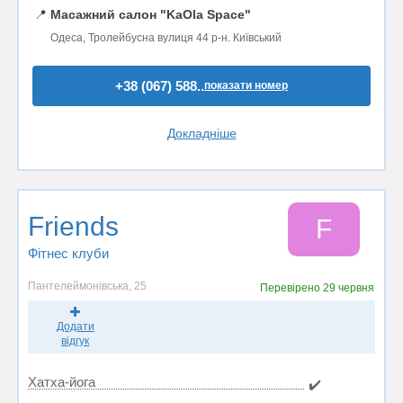
📍
Масажний салон "KaOla Space"
Одеса, Тролейбусна вулиця 44 р-н. Київський
+38 (067) 588..
показати номер
Докладніше
Friends
F
Фітнес клуби
Пантелеймонівська, 25
Перевірено
29 червня
Додати
відгук
Хатха-йога
✔️