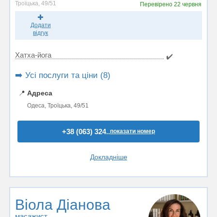
Троїцька, 49/51
Перевірено
22 червня
Додати
відгук
Хатха-йога
✔️
➡️ Усі послуги та ціни (8)
📍
Адреса
Одеса, Троїцька, 49/51
+38 (063) 324..
показати номер
Докладніше
Віола Діанова
масажист