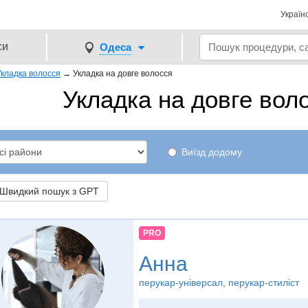
Україн
си
Одеса
Укладка волосся
→
Укладка на довге волосся
Укладка на довге вол
Виїзд додому
видкий пошук з GPT
PRO
Анна
перукар-універсал, перукар-стиліст