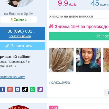
9.9
45
балів
відгукі
на Barb вже 8р 2м
Укладка на довге волосся
Світло є
🎁 Знижка 15% за промокодо
+38 (098) 031..
Усі пос
показати номер
Записатись
риватний кабінет
деса, Пересипський р-н,
узанівька 57
ивитися на карті
Додати відгук
PRO