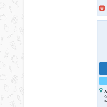
А
О
в