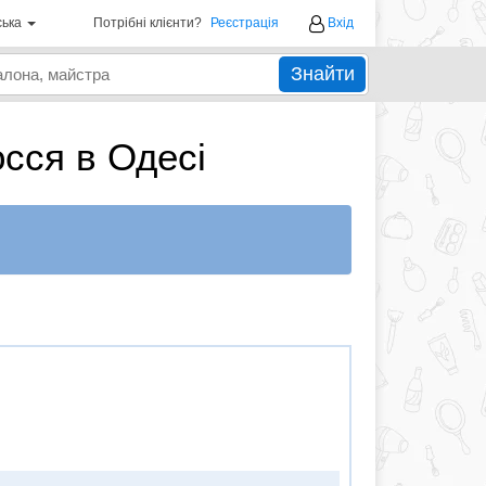
ська
Потрібні клієнти?
Реєстрація
Вхід
Знайти
осся в Одесі