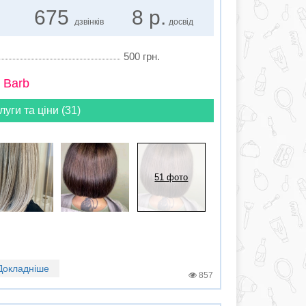
675
8 р.
дзвінків
досвід
500 грн.
 Barb
луги та ціни (31)
51 фото
Докладніше
857