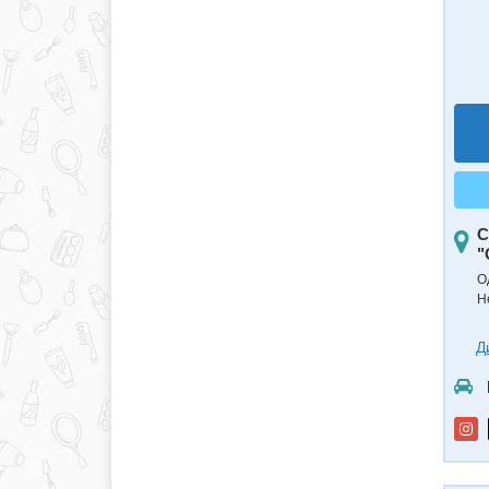
С
"
О
Н
Д