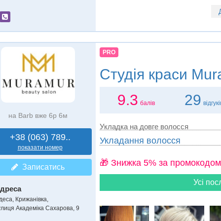
PRO
Студія краси
Mur
9.3
29
балів
відгукі
на Barb вже 6р 6м
Укладка на довге волосся
+38 (063) 789..
Укладання волосся
показати номер
🎁 Знижка 5% за промокодом
Записатись
Усі пос
дреса
деса, Крижанівка
,
улиця Академіка Сахарова, 9