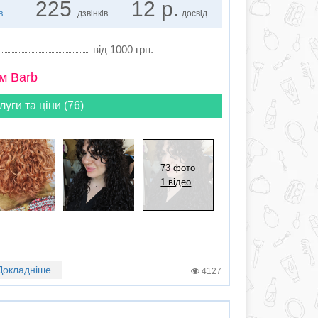
225
12 р.
в
дзвінків
досвід
від 1000 грн.
м Barb
луги та ціни (76)
73 фото
1 відео
Докладніше
4127