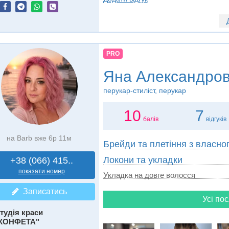
PRO
Яна Александро
перукар-стиліст, перукар
10
7
балів
відгуків
на Barb вже 6р 11м
Брейди та плетіння з власно
Локони та укладки
+38 (066) 415..
показати номер
Укладка на довге волосся
Записатись
Усі пос
тудія краси
КОНФЕТА"