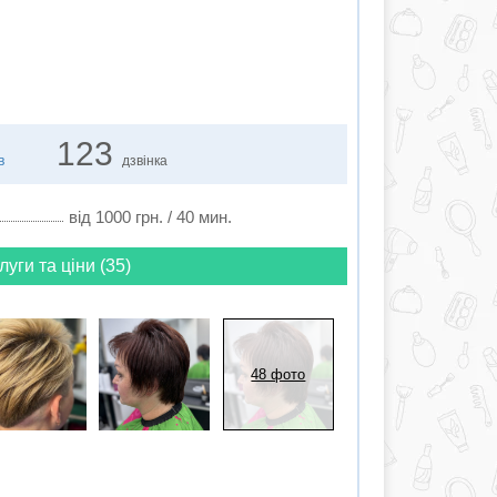
123
в
дзвінка
від 1000 грн. / 40 мин.
луги та ціни (35)
48 фото