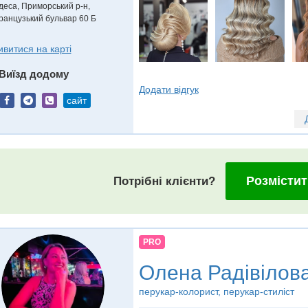
деса, Приморський р-н,
ранцузький бульвар 60 Б
ивитися на карті
Виїзд додому
Додати відгук
сайт
Розмістит
Потрібні клієнти?
PRO
Олена Радівілов
перукар-колорист, перукар-стиліст