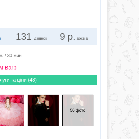
131
9 р.
в
дзвінок
досвід
н. / 30 мин.
м Barb
луги та ціни (48)
56 фото