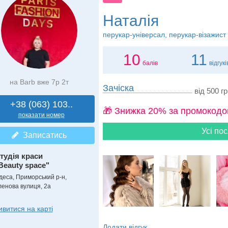
Наталія
перукар-універсал, перукар-візажист
10
11
балів
відгукі
на Barb вже 7р 2т
Зачіска
від 500 гр
+38 (063) 103..
🎁 Знижка 20% за промокодо
показати номер
Усі пос
Записатись
тудія краси
Beauty space"
деса, Приморський р-н,
ленова вулиця, 2а
ивитися на карті
Додати відгук