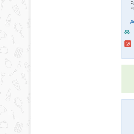
О
Ф
Д