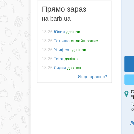
Прямо зараз
на barb.ua
18:26
Юлия
дзвінок
18:26
Татьяна
онлайн-запис
18:26
Унифехт
дзвінок
18:26
Tetra
дзвінок
18:26
Лидия
дзвінок
С
"
О
К
Д