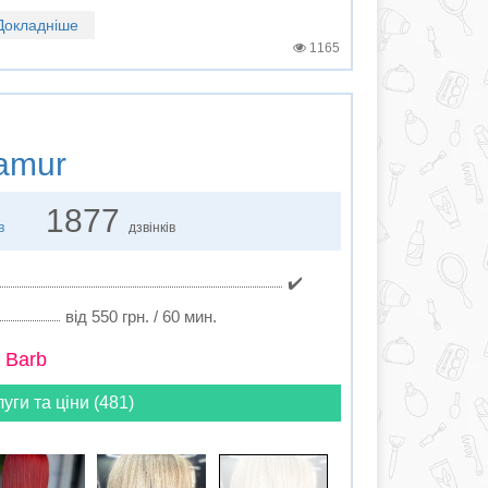
Докладніше
1165
amur
1877
в
дзвінків
✔️
від 550 грн. / 60 мин.
 Barb
луги та ціни (481)