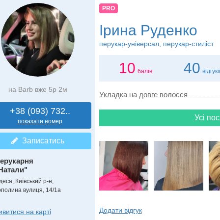
PRO
Ірина Руденко
перукар-універсал, перукар-стиліст
10
40
балів
відгукі
на Barb вже 5р 2м
Укладка на довге волосся
+38 (093) 732..
Усі пос
показати номер
Записатись
ерукарня
Натали"
еса, Київський р-н,
ополина вулиця, 14/1а
Додати відгук
ивитися на карті