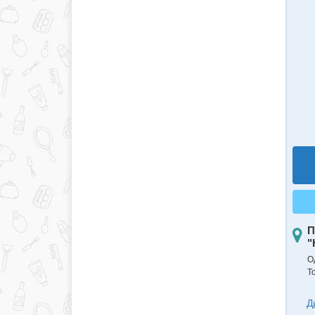
П
"
Од
Т
Д