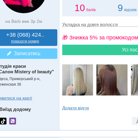
10
9
балів
відгуків
на Barb вже 3р 2м
Укладка на довге волосся
+38 (068) 424..
🎁 Знижка 5% за промокодом
показати номер
Усі пос
Записатись
тудія краси
Салон Mistery of beauty"
деса, Приморський р-н,
еженская 36
ивитися на карті
Додати відгук
Виїзд додому