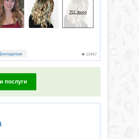
251 фото
Докладніше
13487
и послуги
а