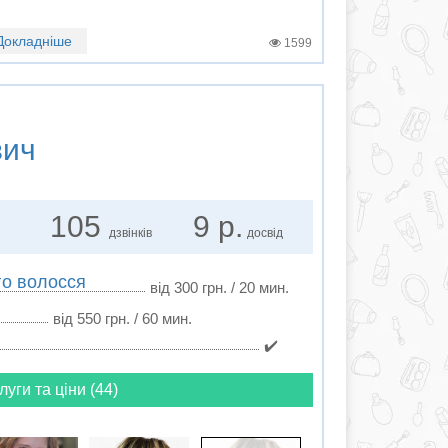
Докладніше
1599
вич
105
9 р.
дзвінків
досвід
го волосся
від 300 грн. / 20 мин.
від 550 грн. / 60 мин.
✔️
луги та ціни (44)