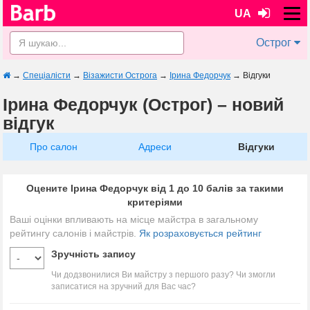
UA
Острог
→
Спеціалісти
→
Візажисти Острога
→
Ірина Федорчук
→
Відгуки
Ірина Федорчук (Острог) – новий
відгук
Про салон
Адреси
Відгуки
Оцените Ірина Федорчук від 1 до 10 балів за такими
критеріями
Ваші оцінки впливають на місце майстра в загальному
рейтингу салонів і майстрів.
Як розраховується рейтинг
Зручність запису
Чи додзвонилися Ви майстру з першого разу? Чи змогли
записатися на зручний для Вас час?