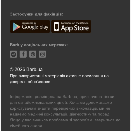
Застосунки для фахівців:
Barb у соціальних мережах:
© 2026 Barb.ua
При використанні матеріалів активне посилання на
джерело обов'язкове
Інформація, розміщена на Barb.ua, призначена тільки
для ознайомлювальних цілей. Хоча ми допомагаємо
користувачам знайти перевірених виконавців, ми не
надаємо медичні консультації, діагностику та порад.
Якщо у вас виникла проблема зі здоров'ям, зверніться до
сімейного лікаря.