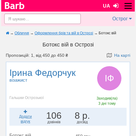
UA
Острог
→
Обличчя
→
Оформлення брів та вій в Острозі
→
Ботокс вій
Ботокс вій в Острозі
Пропозицій: 1, від 450 до 450 ₴
На карті
Ірина Федорчук
ІФ
візажист
Гальшки Острозької
Заходив(ла)
3 дні тому
106
8 р.
Додати
відгук
дзвінків
досвід
Ботокс вій