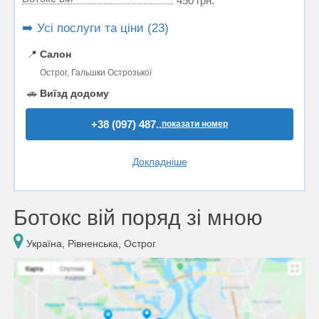
450 грн.
➡️ Усі послуги та ціни (23)
📍
Салон
Острог, Гальшки Острозької
🚗
Виїзд додому
+38 (097) 487..
показати номер
Докладніше
Ботокс вій поряд зі мною
Україна, Рівненська, Острог