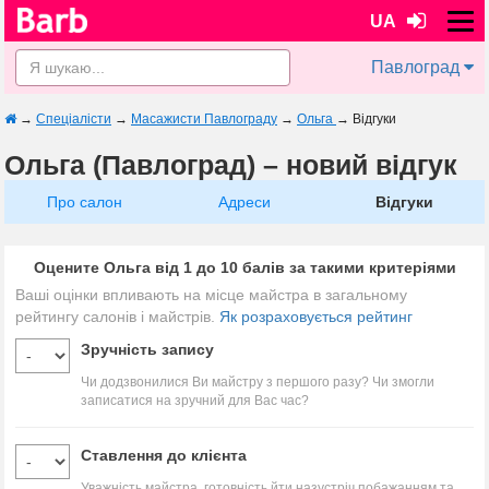
UA
Павлоград
→
Спеціалісти
→
Масажисти Павлограду
→
Ольга
→
Відгуки
Ольга (Павлоград) – новий відгук
Про салон
Адреси
Відгуки
Оцените Ольга від 1 до 10 балів за такими критеріями
Ваші оцінки впливають на місце майстра в загальному
рейтингу салонів і майстрів.
Як розраховується рейтинг
Зручність запису
Чи додзвонилися Ви майстру з першого разу? Чи змогли
записатися на зручний для Вас час?
Ставлення до клієнта
Уважність майстра, готовність йти назустріч побажанням та