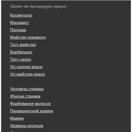
Запис на процедури краси:
Косметолог
Масажист
Перукар
Майстер манікюру
Тату майстер
Барбершоп
Тату салон
Усі салони краси
Усі майстри краси
Чоловіча стрижка
Жіноча стрижка
Фарбування волосся
Перманентний макіяж
Макіяж
Лазерна епіляція