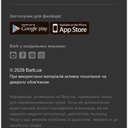
Застосунки для фахівців:
Barb у соціальних мережах:
© 2026 Barb.ua
При використанні матеріалів активне посилання на
джерело обов'язкове
Інформація, розміщена на Barb.ua, призначена тільки
для ознайомлювальних цілей. Хоча ми допомагаємо
користувачам знайти перевірених виконавців, ми не
надаємо медичні консультації, діагностику та порад.
Якщо у вас виникла проблема зі здоров'ям, зверніться до
сімейного лікаря.