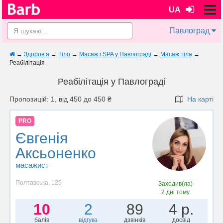
UA
Павлоград
→
Здоров’я
→
Тіло
→
Масаж і SPA у Павлограді
→
Масаж тіла
→
Реабілітація
Реабілітація у Павлограді
Пропозицій: 1, від 450 до 450 ₴
На карті
PRO
Євгенія
Аксьоненко
масажист
Полтавська, 125
Заходив(ла)
2 дні тому
10
2
89
4 р.
балів
відгука
дзвінків
досвід