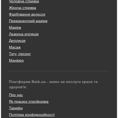
Чоловіча стрижка
Жіноча стрижка
Фарбування волосся
Перманентний макіяж
Макіяж
Лазерна епіляція
Депіляція
Масаж
Тату, пірсинг
Манікюр
Платформа Barb.ua - запис на послуги краси та
здоров'я:
Про нас
Як працює платформа
Тарифи
Політика конфіденційності