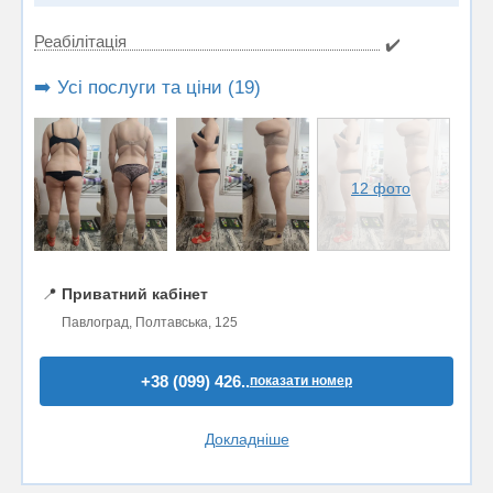
Реабілітація
✔️
➡️ Усі послуги та ціни (19)
12 фото
📍
Приватний кабінет
Павлоград, Полтавська, 125
+38 (099) 426..
показати номер
Докладніше