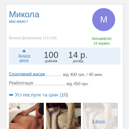
Микола
М
масажист
Вулиця Дніпровська 123-2/26
Заходив(ла)
19 червня
100
14 р.
Додати
відгук
дзвінків
досвід
Спортивний масаж
від 400 грн. / 40 мин.
Реабілітація
від 450 грн.
➡️ Усі послуги та ціни (10)
3 фото