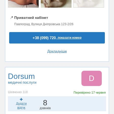
📍
Приватний кабінет
Павлоград, Вулиця Дніпровська 123-2/26
+38 (099) 720..
показати номер
Докладніше
Dorsum
D
медичні послуги
Шевченко 118
Перевірено
17 червня
8
Додати
відгук
дзвінків