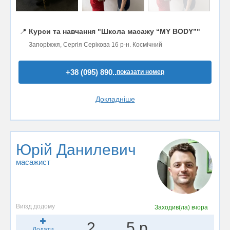
📍
Курси та навчання "Школа масажу “MY BODY”"
Запоріжжя, Сергія Серікова 16 р-н. Космічний
+38 (095) 890..
показати номер
Докладніше
Юрій Данилевич
масажист
Виїзд додому
Заходив(ла)
вчора
2
5 р.
Додати