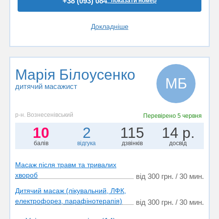
+38 (093) 084..
показати номер
Докладніше
Марія Білоусенко
МБ
дитячий масажист
р-н. Вознесенівський
Перевірено
5 червня
10
2
115
14 р.
балів
відгука
дзвінків
досвід
Масаж після травм та тривалих
хвороб
від 300 грн. / 30 мин.
Дитячий масаж (лікувальний, ЛФК,
електрофорез, парафінотерапія)
від 300 грн. / 30 мин.