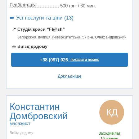
Реабілітація
500 грн. / 60 мин.
➡️ Усі послуги та ціни (13)
📍
Студія краси "Fl@sh"
Запоріжжя, вулиця Університетська, 57 р-н. Олександрівський
🚗
Виїзд додому
+38 (097) 026..
показати номер
Докладніше
Константин
КД
Домбровский
масажист
Виїзд додому
Заходив(ла)
15 червня