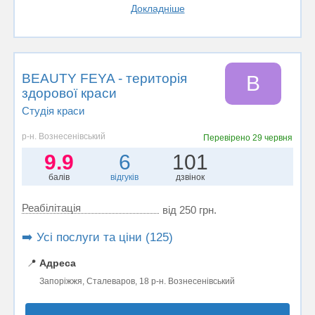
Докладніше
BEAUTY FEYA - територія
B
здорової краси
Студія краси
р-н. Вознесенівський
Перевірено
29 червня
9.9
6
101
балів
відгуків
дзвінок
Реабілітація
від 250 грн.
➡️ Усі послуги та ціни (125)
📍
Адреса
Запоріжжя, Сталеваров, 18 р-н. Вознесенівський