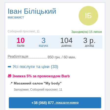
Іван Біліцький
ІБ
масажист
Соборний проспект, 11
Заходив(ла)
15 липня
10
3
104
3 р.
балів
відгука
дзвінка
досвід
Реабілітація
850 грн. / 60 мин.
➡️ Усі послуги та ціни (33)
🎁 Знижка 5% за промокодом Barb
📍
Масажний салон "My body"
Запоріжжя, Соборний проспект, 11
+38 (068) 877..
показати номер