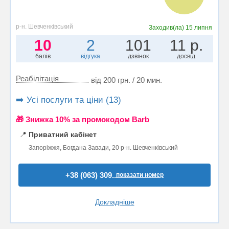
р-н. Шевченківський
Заходив(ла)
15 липня
10
2
101
11 р.
балів
відгука
дзвінок
досвід
Реабілітація
від 200 грн. / 20 мин.
➡️ Усі послуги та ціни (13)
🎁 Знижка 10% за промокодом Barb
📍
Приватний кабінет
Запоріжжя, Богдана Завади, 20 р-н. Шевченківський
+38 (063) 309..
показати номер
Докладніше