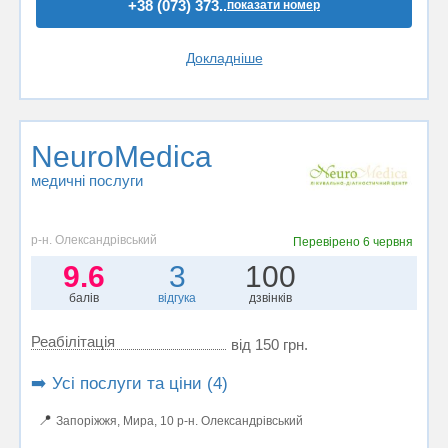
+38 (073) 373..
показати номер
Докладніше
NeuroMedica
медичні послуги
р-н. Олександрівський
Перевірено
6 червня
9.6
3
100
балів
відгука
дзвінків
Реабілітація
від 150 грн.
➡️ Усі послуги та ціни (4)
📍
Запоріжжя, Мира, 10 р-н. Олександрівський