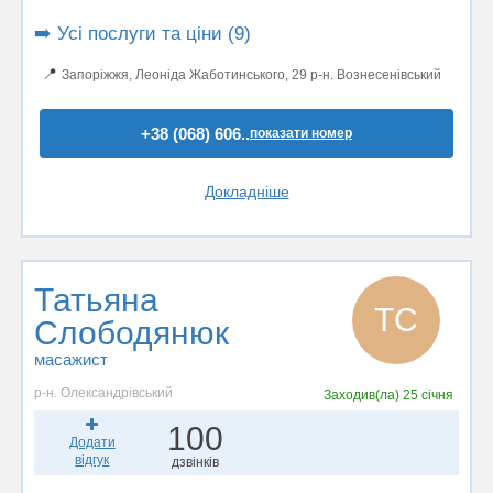
➡️ Усі послуги та ціни (9)
📍
Запоріжжя, Леоніда Жаботинського, 29 р-н. Вознесенівський
+38 (068) 606..
показати номер
Докладніше
Татьяна
ТС
Слободянюк
масажист
р-н. Олександрівський
Заходив(ла)
25 січня
100
Додати
відгук
дзвінків