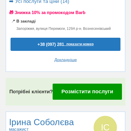
➡️ Усі послуги та ціни (14)
🎁 Знижка 10% за промокодом Barb
📍
В закладі
Запоріжжя, вулиця Перемоги, 129А р-н. Вознесенівський
+38 (097) 281..
показати номер
Докладніше
Розмістити послуги
Потрібні клієнти?
Ірина Соболєва
ІС
масажист