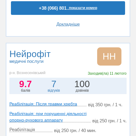
+38 (066) 801..
показати номер
Докладніше
Нейрофіт
НН
медичні послуги
р-н. Вознесенівський
Заходив(ла)
11 лютого
9.7
7
100
балів
відгуків
дзвінків
Реабілітація: Після травми хребта
від 350 грн. / 1 ч.
Реабілітація: при порушенні діяльності
опорно-рухового аппарату
від 250 грн. / 1 ч.
Реабілітація
від 250 грн. / 40 мин.