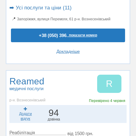
➡️ Усі послуги та ціни (11)
📍
Запоріжжя, вулиця Перемоги, 61 р-н. Вознесенівський
+38 (050) 396..
показати номер
Докладніше
Reamed
R
медичні послуги
р-н. Вознесенівський
Перевірено
4 червня
94
Додати
відгук
дзвінка
Реабілітація
від 1500 грн.