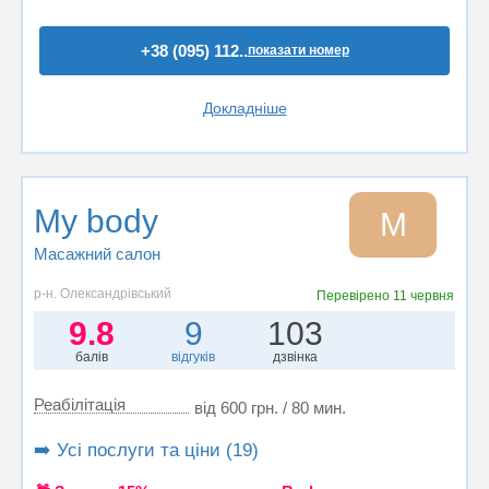
+38 (095) 112..
показати номер
Докладніше
My body
M
Масажний салон
р-н. Олександрівський
Перевірено
11 червня
9.8
9
103
балів
відгуків
дзвінка
Реабілітація
від 600 грн. / 80 мин.
➡️ Усі послуги та ціни (19)