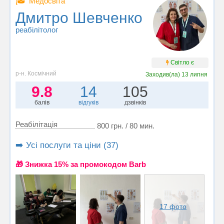
🎓
Медосвіта
Дмитро Шевченко
реабілітолог
Світло є
р-н. Космічний
Заходив(ла)
13 липня
9.8
14
105
балів
відгуків
дзвінків
Реабілітація
800 грн. / 80 мин.
➡️ Усі послуги та ціни (37)
🎁 Знижка 15% за промокодом Barb
17 фото