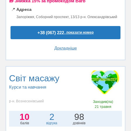
🎁 Знижка 15% за промокодом Barb
📍
Адреса
Запоріжжя, Соборний проспект, 13/13 р-н. Олександрівський
+38 (067) 222..
показати номер
Докладніше
Світ масажу
Курси та навчання
р-н. Вознесенівський
Заходив(ла)
21 травня
10
2
98
балів
відгука
дзвінків