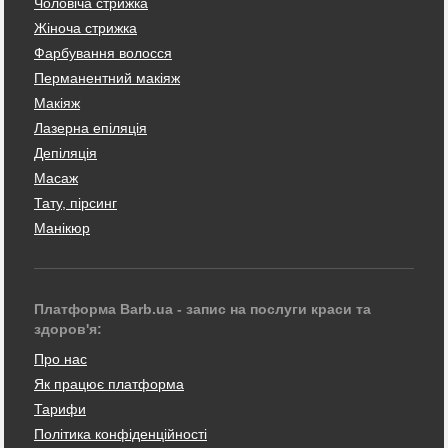
Чоловіча стрижка
Жіноча стрижка
Фарбування волосся
Перманентний макіяж
Макіяж
Лазерна епіляція
Депіляція
Масаж
Тату, пірсинг
Манікюр
Платформа Barb.ua - запис на послуги краси та
здоров'я:
Про нас
Як працює платформа
Тарифи
Політика конфіденційності