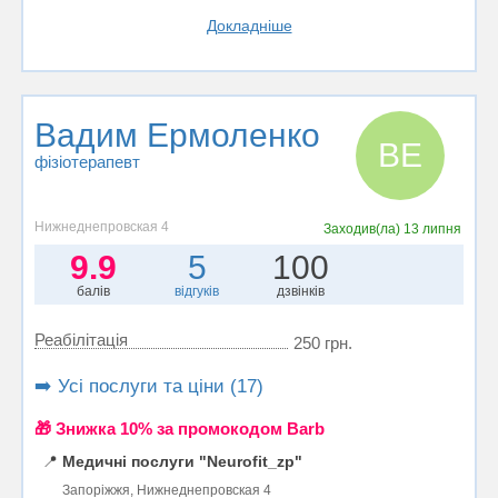
Докладніше
Вадим Ермоленко
ВЕ
фізіотерапевт
Нижнеднепровская 4
Заходив(ла)
13 липня
9.9
5
100
балів
відгуків
дзвінків
Реабілітація
250 грн.
➡️ Усі послуги та ціни (17)
🎁 Знижка 10% за промокодом Barb
📍
Медичні послуги "Neurofit_zp"
Запоріжжя, Нижнеднепровская 4