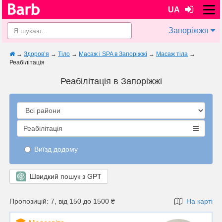
UA
Запоріжжя
→
Здоров’я
→
Тіло
→
Масаж і SPA в Запоріжжі
→
Масаж тіла
→
Реабілітація
Реабілітація в Запоріжжі
Реабілітація
Виїзд додому
Швидкий пошук з GPT
Пропозицій: 7, від 150 до 1500 ₴
На карті