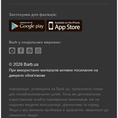
Застосунки для фахівців:
Barb у соціальних мережах:
© 2026 Barb.ua
При використанні матеріалів активне посилання на
джерело обов'язкове
Інформація, розміщена на Barb.ua, призначена тільки
для ознайомлювальних цілей. Хоча ми допомагаємо
користувачам знайти перевірених виконавців, ми не
надаємо медичні консультації, діагностику та порад.
Якщо у вас виникла проблема зі здоров'ям, зверніться до
сімейного лікаря.