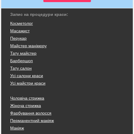
Запис на процедури краси:
Косметолог
Масажист
Перукар
Майстер манікюру
Тату майстер
Барбершоп
Тату салон
Усі салони краси
Усі майстри краси
Чоловіча стрижка
Жіноча стрижка
Фарбування волосся
Перманентний макіяж
Макіяж