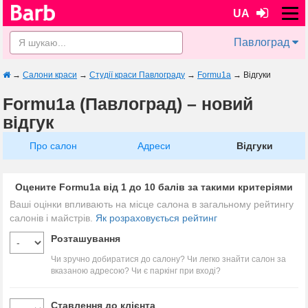
UA
Павлоград
→
Салони краси
→
Студії краси Павлограду
→
Formu1a
→
Відгуки
Formu1a (Павлоград) – новий
відгук
Про салон
Адреси
Відгуки
Оцените Formu1a від 1 до 10 балів за такими критеріями
Ваші оцінки впливають на місце салона в загальному рейтингу
салонів і майстрів.
Як розраховується рейтинг
Розташування
Чи зручно добиратися до салону? Чи легко знайти салон за
вказаною адресою? Чи є паркінг при вході?
Ставлення до клієнта