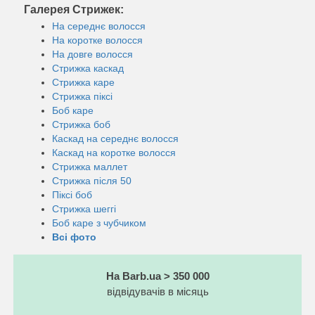
Галерея Стрижек:
На середнє волосся
На коротке волосся
На довге волосся
Стрижка каскад
Стрижка каре
Стрижка піксі
Боб каре
Стрижка боб
Каскад на середнє волосся
Каскад на коротке волосся
Стрижка маллет
Стрижка після 50
Піксі боб
Стрижка шеггі
Боб каре з чубчиком
Всі фото
На Barb.ua > 350 000
відвідувачів в місяць