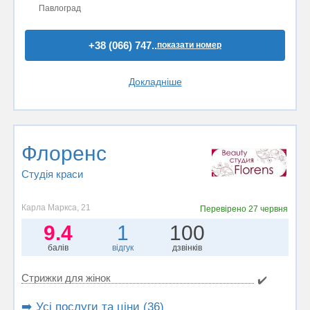
Павлоград
+38 (066) 747..
показати номер
Докладніше
Флоренс
Студія краси
Карла Маркса, 21
Перевірено
27 червня
9.4
1
100
балів
відгук
дзвінків
Стрижки для жінок
✔️
➡️ Усі послуги та ціни (36)