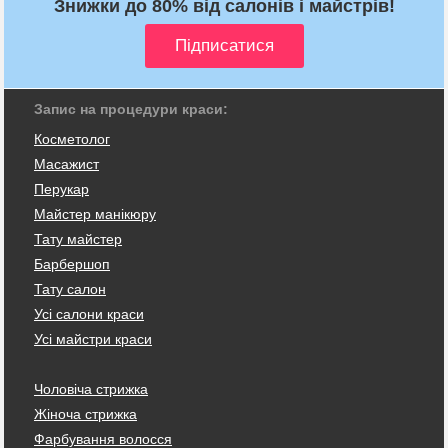
Знижки до 80% від салонів і майстрів!
Запис на процедури краси:
Косметолог
Масажист
Перукар
Майстер манікюру
Тату майстер
Барбершоп
Тату салон
Усі салони краси
Усі майстри краси
Чоловіча стрижка
Жіноча стрижка
Фарбування волосся