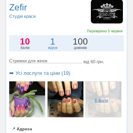
Zefir
Студія краси
Перевірено
5 червня
10
1
100
балів
відгук
дзвінків
Стрижки для жінок
від 60 грн.
➡️ Усі послуги та ціни (19)
6 фото
📍
Адреса