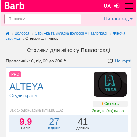
UA
Павлоград
→
Волосся
→
Стрижка та укладка волосся у Павлограді
→
Жіноча
стрижка
→
Стрижки для жінок
Стрижки для жінок у Павлограді
Пропозицій: 6, від 60 до 300 ₴
На карті
PRO
ALTEYA
Студія краси
Світло є
Західнодонбаська вулиця, 11/2
Заходив(ла)
вчора
9.9
27
41
балів
відгуків
дзвінок