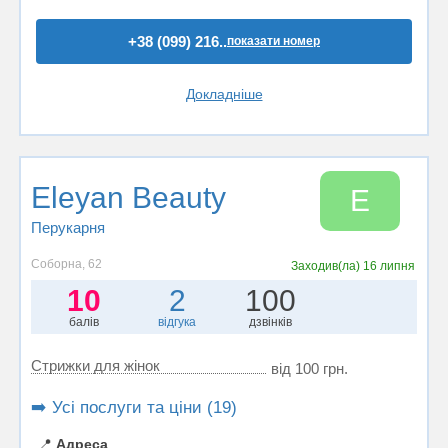
+38 (099) 216..
показати номер
Докладніше
Eleyan Beauty
E
Перукарня
Соборна, 62
Заходив(ла)
16 липня
10
2
100
балів
відгука
дзвінків
Стрижки для жінок
від 100 грн.
➡️ Усі послуги та ціни (19)
📍
Адреса