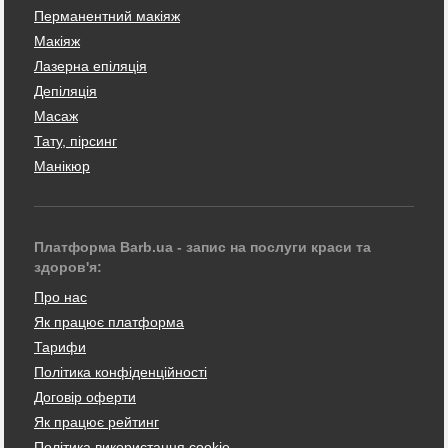
Перманентний макіяж
Макіяж
Лазерна епіляція
Депіляція
Масаж
Тату, пірсинг
Манікюр
Платформа Barb.ua - запис на послуги краси та
здоров'я:
Про нас
Як працює платформа
Тарифи
Політика конфіденційності
Договір оферти
Як працює рейтинг
Політика використання cookie