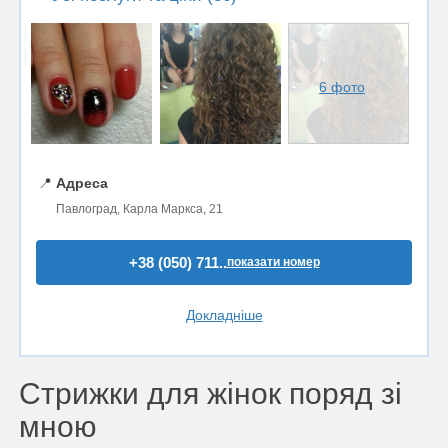
6 фото
📍
Адреса
Павлоград, Карла Маркса, 21
+38 (050) 711..
показати номер
Докладніше
Стрижки для жінок поряд зі
мною