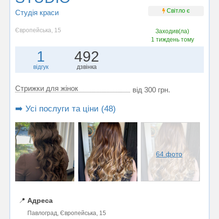
Світло є
Студія краси
Європейська, 15
Заходив(ла)
1 тиждень тому
1
492
відгук
дзвінка
Стрижки для жінок
від 300 грн.
➡️ Усі послуги та ціни (48)
64 фото
📍
Адреса
Павлоград, Європейська, 15