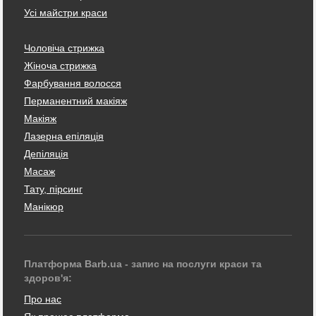
Усі майстри краси
Чоловіча стрижка
Жіноча стрижка
Фарбування волосся
Перманентний макіяж
Макіяж
Лазерна епіляція
Депіляція
Масаж
Тату, пірсинг
Манікюр
Платформа Barb.ua - запис на послуги краси та
здоров'я:
Про нас