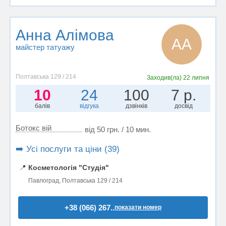
Анна Алімова
АА
майстер татуажу
Полтавська 129 / 214
Заходив(ла)
22 липня
10
24
100
7 р.
балів
відгука
дзвінків
досвід
Ботокс вій
від 50 грн. / 10 мин.
➡️ Усі послуги та ціни (39)
📍
Косметологія "Студія"
Павлоград, Полтавська 129 / 214
+38 (066) 267..
показати номер