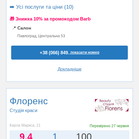
➡️ Усі послуги та ціни (10)
🎁 Знижка 10% за промокодом Barb
📍
Салон
Павлоград, Центральна 53
+38 (066) 849..
показати номер
Докладніше
Флоренс
Студія краси
Карла Маркса, 21
Перевірено
27 червня
9.4
1
100