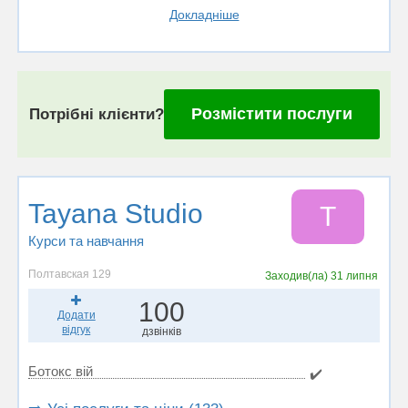
Докладніше
Розмістити послуги
Потрібні клієнти?
Tayana Studio
T
Курси та навчання
Полтавская 129
Заходив(ла)
31 липня
100
Додати
відгук
дзвінків
Ботокс вій
✔️