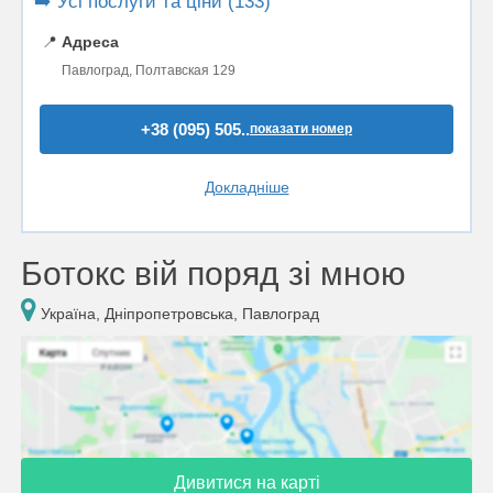
➡️ Усі послуги та ціни (133)
📍
Адреса
Павлоград, Полтавская 129
+38 (095) 505..
показати номер
Докладніше
Ботокс вій поряд зі мною
Україна, Дніпропетровська, Павлоград
Дивитися на карті