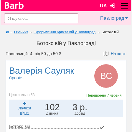
UA
Павлоград
→
Обличчя
→
Оформлення брів та вій у Павлограді
→
Ботокс вій
Ботокс вій у Павлограді
Пропозицій: 4, від 50 до 50 ₴
На карті
Валерія Сауляк
ВС
бровіст
Центральна 53
Перевірено
7 червня
102
3 р.
Додати
відгук
дзвінка
досвід
Ботокс вій
✔️