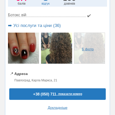
балів
відгук
дзвінків
Ботокс вій
✔️
➡️ Усі послуги та ціни (36)
6 фото
📍
Адреса
Павлоград, Карла Маркса, 21
+38 (050) 711..
показати номер
Докладніше