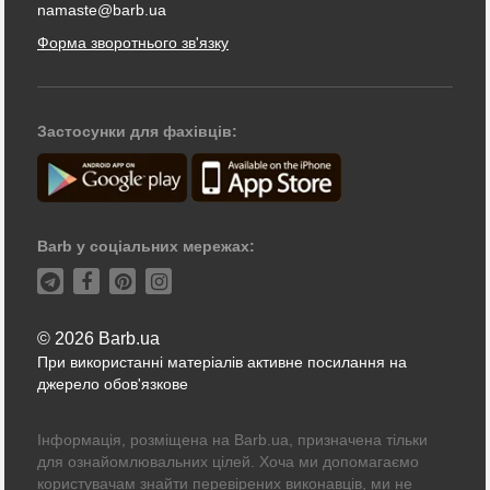
namaste@barb.ua
Форма зворотнього зв'язку
Застосунки для фахівців:
Barb у соціальних мережах:
© 2026 Barb.ua
При використанні матеріалів активне посилання на
джерело обов'язкове
Інформація, розміщена на Barb.ua, призначена тільки
для ознайомлювальних цілей. Хоча ми допомагаємо
користувачам знайти перевірених виконавців, ми не