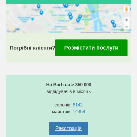
Розмістити послуги
Потрібні клієнти?
На Barb.ua > 350 000
відвідувачів в місяць
салонів:
8142
майстрів:
14459
Реєстрація