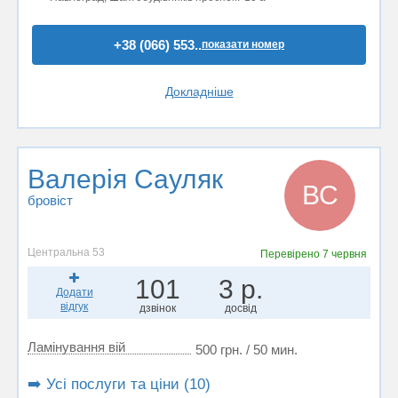
+38 (066) 553..
показати номер
Докладніше
Валерія Сауляк
ВС
бровіст
Центральна 53
Перевірено
7 червня
101
3 р.
Додати
відгук
дзвінок
досвід
Ламінування вій
500 грн. / 50 мин.
➡️ Усі послуги та ціни (10)