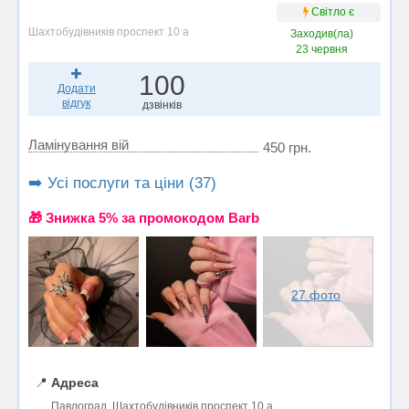
Світло є
Шахтобудівників проспект 10 а
Заходив(ла)
23 червня
100
Додати
відгук
дзвінків
Ламінування вій
450 грн.
➡️ Усі послуги та ціни (37)
🎁 Знижка 5% за промокодом Barb
27 фото
📍
Адреса
Павлоград, Шахтобудівників проспект 10 а