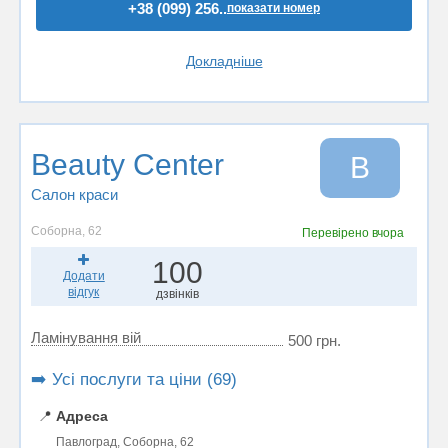
+38 (099) 256..
показати номер
Докладніше
Beauty Center
B
Салон краси
Соборна, 62
Перевірено
вчора
100
Додати
відгук
дзвінків
Ламінування вій
500 грн.
➡️ Усі послуги та ціни (69)
📍
Адреса
Павлоград, Соборна, 62