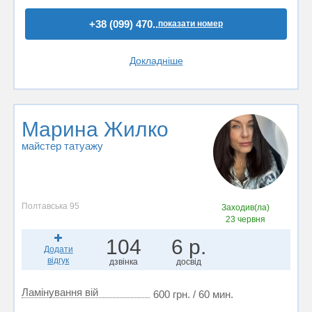
+38 (099) 470..
показати номер
Докладніше
Марина Жилко
майстер татуажу
Полтавська 95
Заходив(ла)
23 червня
104
6 р.
Додати
відгук
дзвінка
досвід
Ламінування вій
600 грн. / 60 мин.