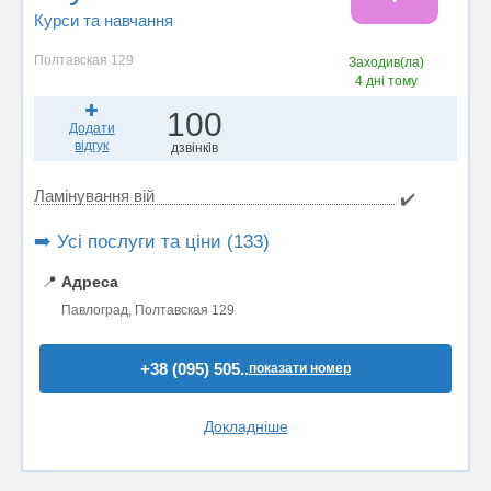
Курси та навчання
Полтавская 129
Заходив(ла)
4 дні тому
100
Додати
відгук
дзвінків
Ламінування вій
✔️
➡️ Усі послуги та ціни (133)
📍
Адреса
Павлоград, Полтавская 129
+38 (095) 505..
показати номер
Докладніше