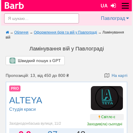
UA
Павлоград
→
Обличчя
→
Оформлення брів та вій у Павлограді
→
Ламінування
вій
Ламінування вій у Павлограді
Швидкий пошук з GPT
Пропозицій: 13, від 450 до 800 ₴
На карті
PRO
ALTEYA
Студія краси
Світло є
Західнодонбаська вулиця, 11/2
Заходив(ла)
сьогодні