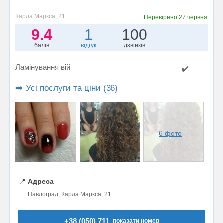
Карла Маркса, 21
Перевірено
27 червня
9.4
1
100
балів
відгук
дзвінків
Ламінування вій
✔️
➡️ Усі послуги та ціни (36)
6 фото
📍
Адреса
Павлоград, Карла Маркса, 21
+38 (050) 711..
показати номер