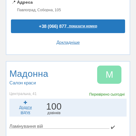
📍
Адреса
Павлоград, Соборна, 105
+38 (066) 877..
показати номер
Докладніше
Мадонна
М
Салон краси
Центральна, 41
Перевірено
сьогодні
100
Додати
відгук
дзвінків
Ламінування вій
✔️