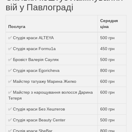
вій у Павлограді
Середня
Послуга
ціна
✅ Студія краси ALTEYA
500 грн
✅ Студія краси Formu1a
450 грн
✅ Бровіст Валерія Сауляк
500 грн
✅ Студія краси Egoricheva
800 грн
✅ Майстер татуажу Марина Жилко
600 грн
✅ Майстер з нарощування волосся Дарина
600 грн
Тетеря
✅ Студія краси Без Хештегов
600 грн
✅ Студія краси Beauty Center
500 грн
✅ Студія краси SheBar
800 грн