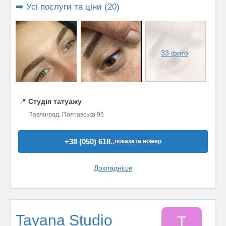
➡️ Усі послуги та ціни (20)
33 фото
📍
Студія татуажу
Павлоград, Полтавська 95
+38 (050) 618..
показати номер
Докладніше
Tayana Studio
T