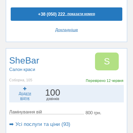
+38 (050) 222..
показати номер
Докладніше
SheBar
S
Салон краси
Соборна, 105
Перевірено
12 червня
100
Додати
відгук
дзвінків
Ламінування вій
800 грн.
➡️ Усі послуги та ціни (93)