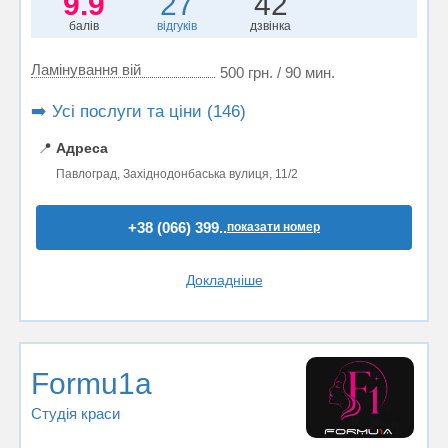
9.9
27
42
балів
відгуків
дзвінка
Ламінування вій
500 грн. / 90 мин.
➡️ Усі послуги та ціни (146)
📍
Адреса
Павлоград, Західнодонбаська вулиця, 11/2
+38 (066) 399..
показати номер
Докладніше
Formu1a
Студія краси