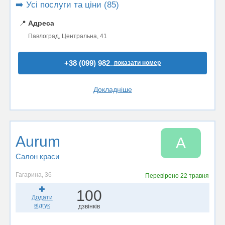
➡️ Усі послуги та ціни (85)
📍
Адреса
Павлоград, Центральна, 41
+38 (099) 982..
показати номер
Докладніше
Aurum
A
Салон краси
Гагарина, 36
Перевірено
22 травня
100
Додати
відгук
дзвінків