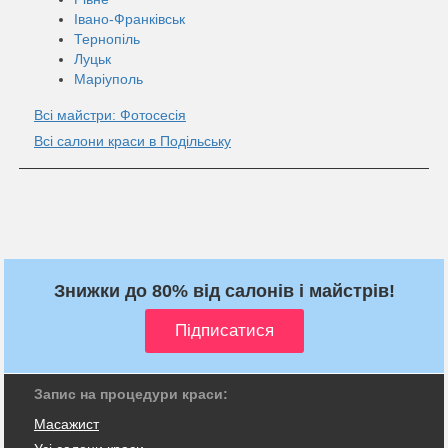
Івано-Франківськ
Тернопіль
Луцьк
Маріуполь
Всі майстри: Фотосесія
Всі салони краси в Подільську
Знижки до 80% від салонів і майстрів!
Запис на процедури краси:
Масажист