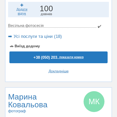
100
Додати
відгук
дзвінків
Весільна фотосесія
✔️
➡️ Усі послуги та ціни (18)
🚗
Виїзд додому
+38 (050) 203..
показати номер
Докладніше
Марина
МК
Ковальова
фотограф