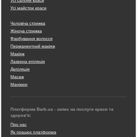
Усі салони краси
Усі майстри краси
Чоловіча стрижка
Жіноча стрижка
Фарбування волосся
Перманентний макіяж
Макіяж
Лазерна епіляція
Депіляція
Масаж
Манікюр
Платформа Barb.ua - запис на послуги краси та
здоров'я:
Про нас
Як працює платформа