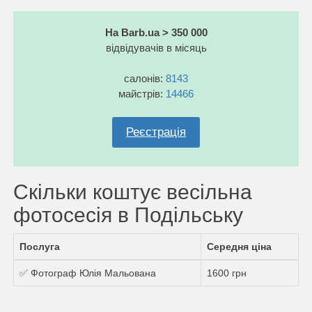
На Barb.ua > 350 000
відвідувачів в місяць
салонів:
8143
майстрів:
14466
Реєстрація
Скільки коштує весільна
фотосесія в Подільську
Послуга
Середня ціна
✅ Фотограф Юлія Мальована
1600 грн