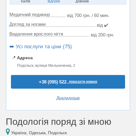
балів
відгуків
дзвінків
Медичний педикюр
від 700 грн. / 60 мин.
Догляд за ногами
від ✔️
Видалення врослого нігтя
від 200 грн.
➡️ Усі послуги та ціни (75)
📍
Адреса
Подольск, вулиця Мельниченка, 2
+38 (095) 522..
показати номер
Докладніше
Подологія поряд зі мною
Україна, Одеська, Подольск