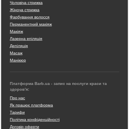
Чоловіча стрижка
Жіноча стрижка
Фарбування волосся
Перманентний макіяж
Макіяж
Лазерна епіляція
Депіляція
Масаж
Манікюр
Платформа Barb.ua - запис на послуги краси та
здоров'я:
Про нас
Як працює платформа
Тарифи
Політика конфіденційності
Договір оферти