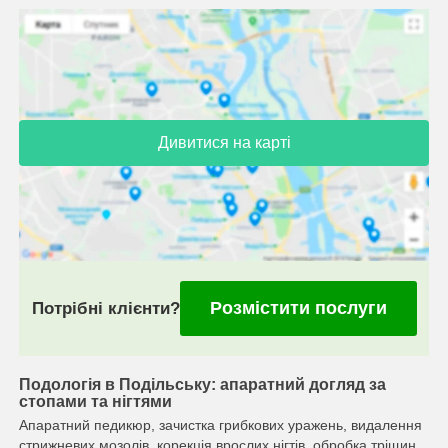
Дивитися на карті
Розмістити послуги
Потрібні клієнти?
Подологія в Подільську: апаратний догляд за
стопами та нігтями
Апаратний педикюр, зачистка грибкових уражень, видалення
стрижневих мозолів, корекція врослих нігтів, обробка тріщин