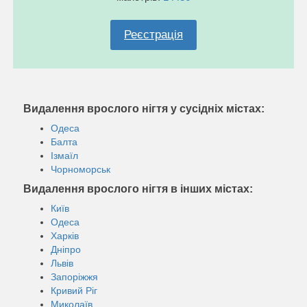
Реєстрація
Видалення врослого нігтя у сусідніх містах:
Одеса
Балта
Ізмаїл
Чорноморськ
Видалення врослого нігтя в інших містах:
Київ
Одеса
Харків
Дніпро
Львів
Запоріжжя
Кривий Ріг
Миколаїв