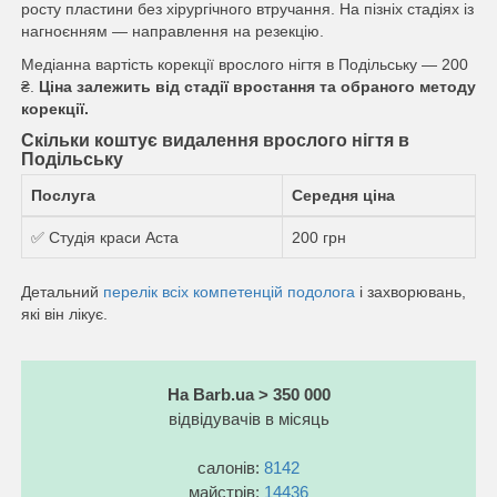
росту пластини без хірургічного втручання. На пізніх стадіях із
нагноєнням — направлення на резекцію.
Медіанна вартість корекції врослого нігтя в Подільську — 200
₴.
Ціна залежить від стадії вростання та обраного методу
корекції.
Скільки коштує видалення врослого нігтя в
Подільську
Послуга
Середня ціна
✅ Студія краси Аста
200 грн
Детальний
перелік всіх компетенцій подолога
і захворювань,
які він лікує.
На Barb.ua > 350 000
відвідувачів в місяць
салонів:
8142
майстрів:
14436