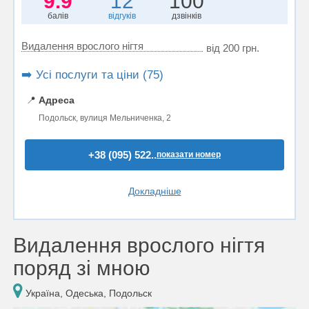
9.9
12
100
балів
відгуків
дзвінків
Видалення врослого нігтя
від 200 грн.
➡️ Усі послуги та ціни (75)
📍
Адреса
Подольск, вулиця Мельниченка, 2
+38 (095) 522..
показати номер
Докладніше
Видалення врослого нігтя
поряд зі мною
Україна, Одеська, Подольск