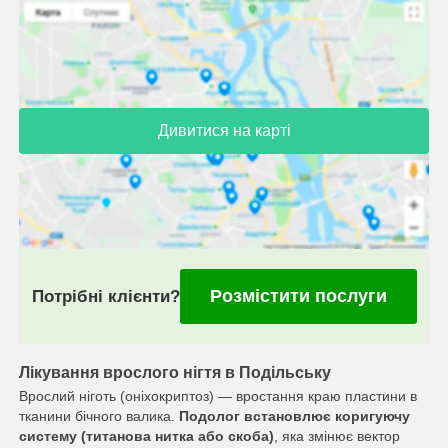
Дивитися на карті
Розмістити послуги
Потрібні клієнти?
Лікування врослого нігтя в Подільську
Врослий ніготь (оніхокриптоз) — вростання краю пластини в
тканини бічного валика.
Подолог встановлює коригуючу
систему (титанова нитка або скоба)
, яка змінює вектор