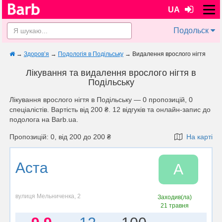
UA
Подольск
→
Здоров’я
→
Подологія в Подільську
→
Видалення врослого нігтя
Лікування та видалення врослого нігтя в
Подільську
Лікування врослого нігтя в Подільську — 0 пропозицій, 0
спеціалістів. Вартість від 200 ₴. 12 відгуків та онлайн-запис до
подолога на Barb.ua.
Пропозицій: 0, від 200 до 200 ₴
На карті
Аста
А
вулиця Мельниченка, 2
Заходив(ла)
21 травня