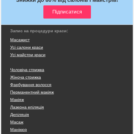
Запис на процедури краси:
Масажист
Усі салони краси
Усі майстри краси
Чоловіча стрижка
Жіноча стрижка
Фарбування волосся
Перманентний макіяж
Макіяж
Лазерна епіляція
Депіляція
Масаж
Манікюр