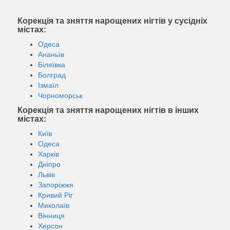
Корекція та зняття нарощених нігтів у сусідніх
містах:
Одеса
Ананьїв
Біляївка
Болград
Ізмаїл
Чорноморськ
Корекція та зняття нарощених нігтів в інших
містах:
Київ
Одеса
Харків
Дніпро
Львів
Запоріжжя
Кривий Ріг
Миколаїв
Вінниця
Херсон