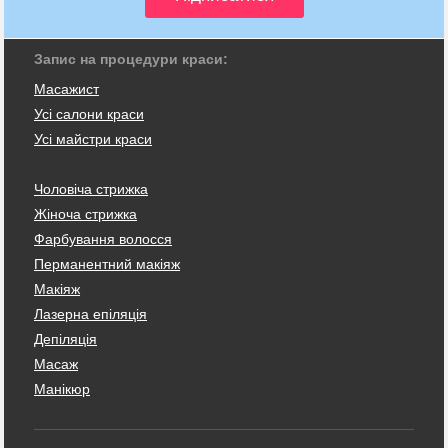
Запис на процедури краси:
Масажист
Усі салони краси
Усі майстри краси
Чоловіча стрижка
Жіноча стрижка
Фарбування волосся
Перманентний макіяж
Макіяж
Лазерна епіляція
Депіляція
Масаж
Манікюр