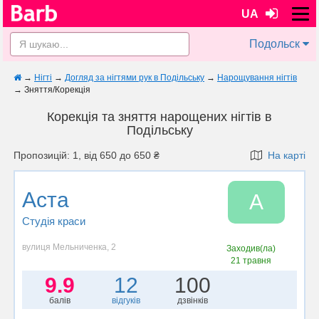
UA
Подольск
→
Нігті
→
Догляд за нігтями рук в Подільську
→
Нарощування нігтів
→
Зняття/Корекція
Корекція та зняття нарощених нігтів в
Подільську
Пропозицій: 1, від 650 до 650 ₴
На карті
Аста
А
Студія краси
вулиця Мельниченка, 2
Заходив(ла)
21 травня
9.9
12
100
балів
відгуків
дзвінків