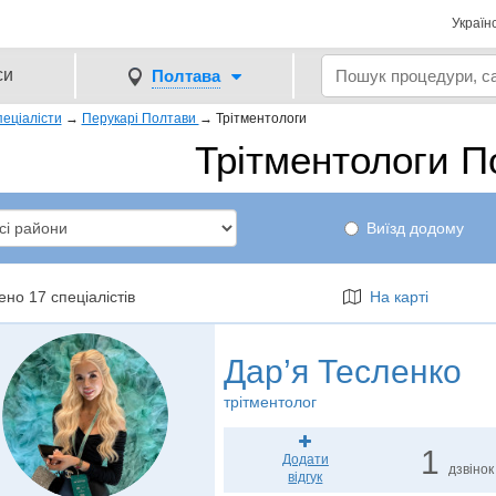
Україн
си
Полтава
еціалісти
→
Перукарі Полтави
→
Трітментологи
Трітментологи П
Виїзд додому
но 17 спеціалістів
На карті
Дар’я Тесленко
трітментолог
1
Додати
дзвінок
відгук