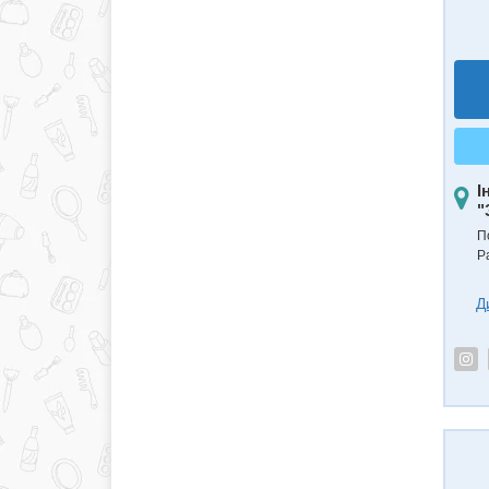
І
"
П
Р
Д