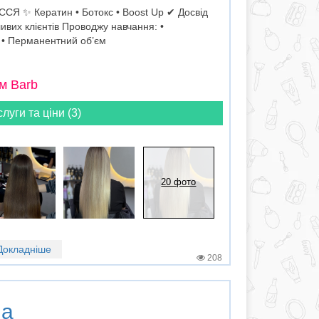
✨ Кератин • Ботокс • Boost Up ✔ Досвід
вих клієнтів Проводжу навчання: •
 • Перманентний об’єм
м Barb
слуги та ціни (3)
20 фото
Докладніше
208
на