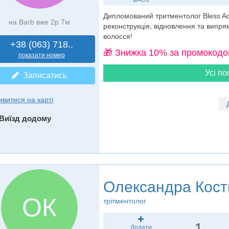
Дипломований тритментолог Bless Aca
на Barb вже 2р 7м
реконструкція, відновлення та випря
волосся!
+38 (063) 718..
🎁 Знижка 10% за промокодо
показати номер
Усі по
Записатись
ивитися на карті
Виїзд додому
Олександра Кост
ОК
трітментолог
1
Додати