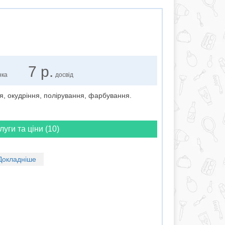
7 р.
нка
досвід
я, окудріння, полірування, фарбування.
луги та ціни (10)
Докладніше