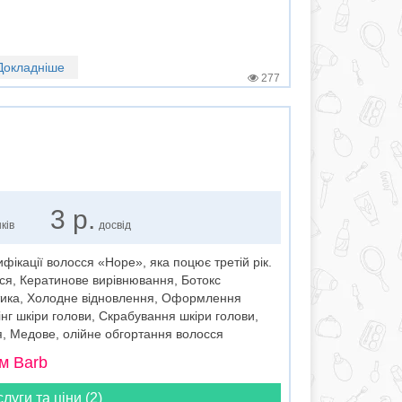
Докладніше
277
3 р.
ків
досвід
ифікації волосся «Hope», яка поцює третій рік.
я, Кератинове вирівнювання, Ботокс
стика, Холодне відновлення, Оформлення
г шкіри голови, Скрабування шкіри голови,
я, Медове, олійне обгортання волосся
м Barb
слуги та ціни (2)