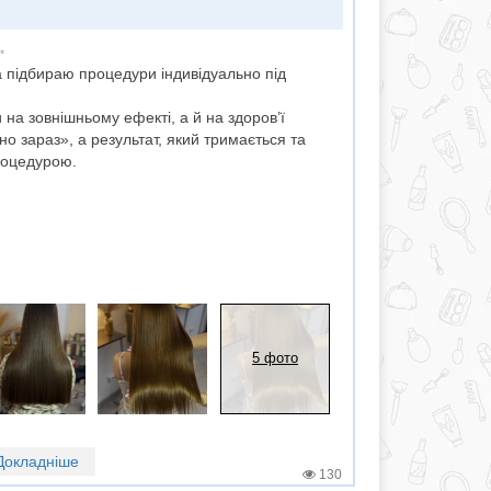
✨
 підбираю процедури індивідуально під
 на зовнішньому ефекті, а й на здоров’ї
о зараз», а результат, який тримається та
роцедурою.
5 фото
Докладніше
130