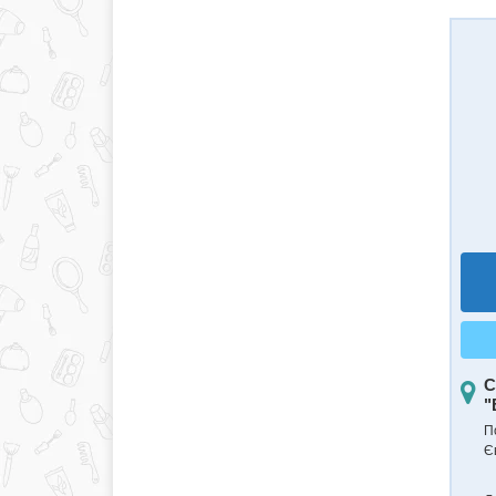
С
"
П
Є