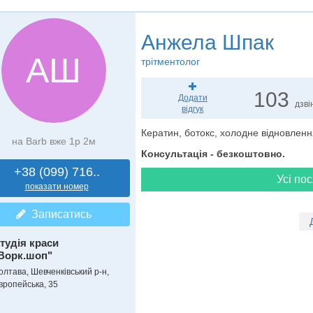
Анжела Шпак
АШ
трітментолог
103
Додати
дзві
відгук
Кератин, ботокс, холодне відновленн
на Barb вже 1р 2м
Консультація - безкоштовно.
+38 (099) 716..
Усі пос
показати номер
Записатись
тудія краси
Ворк.шоп"
олтава, Шевченківський р-н,
вропейська, 35