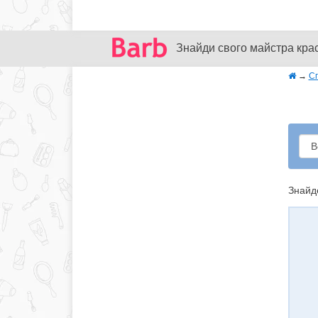
Знайди свого майстра кра
→
Сп
Знайде