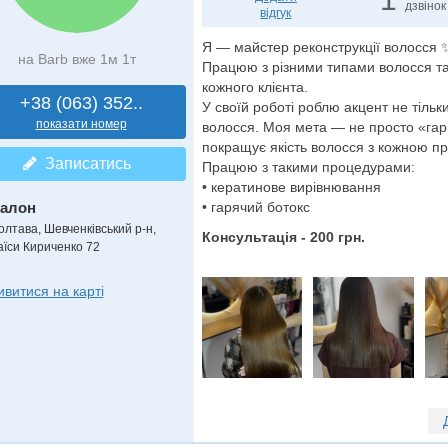
дзвінок
відгук
Я — майстер реконструкції волосся 
на Barb вже 1м 1т
Працюю з різними типами волосся та
кожного клієнта.
+38 (063) 352..
У своїй роботі роблю акцент не тільки
показати номер
волосся. Моя мета — не просто «гарн
покращує якість волосся з кожною п
Записатись
Працюю з такими процедурами:
• кератинове вирівнювання
алон
• гарячий ботокс
олтава, Шевченківський р-н,
Консультація - 200 грн.
аїси Кириченко 72
ивитися на карті