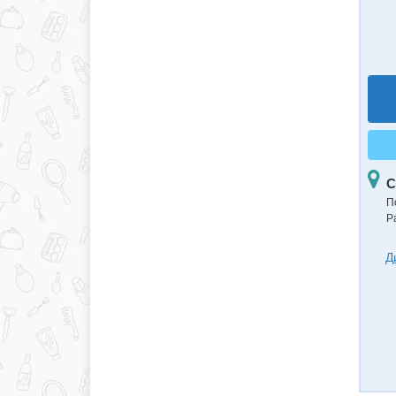
С
П
Р
Д