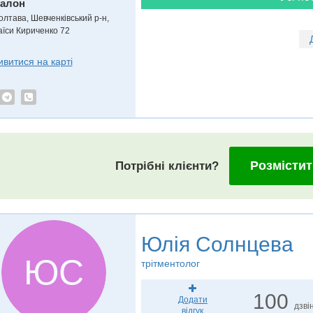
алон
олтава, Шевченківський р-н,
аїси Кириченко 72
ивитися на карті
Розмістит
Потрібні клієнти?
Юлія Солнцева
ЮС
трітментолог
100
Додати
дзвін
відгук