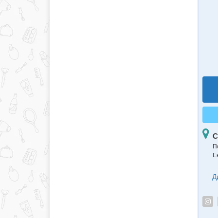
С
П
Е
Д