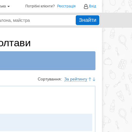
ська
Потрібні клієнти?
Реєстрація
Вхід
Знайти
олтави
Сортування:
За рейтингу