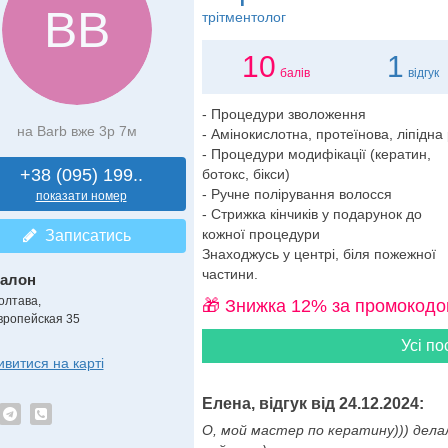
ВВ
трітментолог
10
1
балів
відгук
- Процедури зволоження
на Barb вже 3р 7м
- Амінокислотна, протеїнова, ліпідна
- Процедури модифікації (кератин,
+38 (095) 199..
ботокс, бікси)
- Ручне полірування волосся
показати номер
- Стрижка кінчиків у подарунок до
кожної процедури
Записатись
Знаходжусь у центрі, біля пожежної
частини.
алон
олтава,
🎁 Знижка 12% за промокодо
вропейская 35
Усі по
ивитися на карті
Елена, відгук від 24.12.2024:
О, мой мастер по кератину))) дела