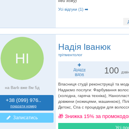
ней хожу)
Усі відгуки (1) ➡️
Надія Іванюк
НІ
трітментолог
100
Додати
дзвін
відгук
Власниця студії реконструкції та мод
на Barb вже 8м 5д
Надаємо послуги: Фарбування волосс
(холодна, гаряча техніка), Нанопла
+38 (099) 976..
довжини (ножицями, машинкою), Пілін
показати номер
Детокс, Спа с процедури для волосс
🎁 Знижка 15% за промокодо
Записатись
Усі по