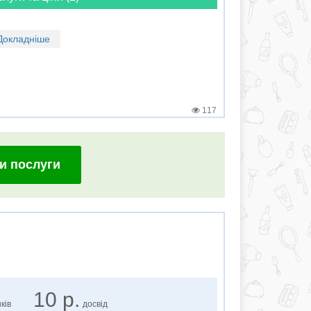
Докладніше
117
и послуги
10 р.
ків
досвід