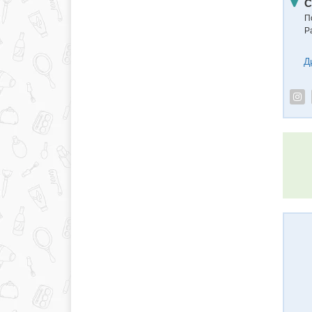
С
П
Р
Д