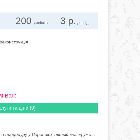
200
3 р.
дзвінків
досвід
 реконструкція
м Barb
слуги та ціни (9)
ла процедуру у Вероники, пятый месяц уже с