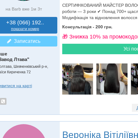
СЕРТИФІКОВАНИЙ МАЙСТЕР ВОЛОССЯ 
на Barb вже 1м 3т
роботи — 3 роки ✔ Понад 700+ щасли
Модифікація та відновлення волосся
+38 (066) 192..
Консультація - 200 грн.
показати номер
🎁 Знижка 10% за промокодо
Записатись
Усі по
нше
Завод Лтава"
олтава, Шевченківський р-н,
аїси Кириченка 72
ивитися на карті
Веронiка Вітіліїв