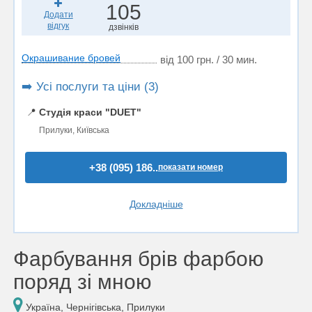
105
Додати
відгук
дзвінків
Окрашивание бровей
від 100 грн. / 30 мин.
➡️ Усі послуги та ціни (3)
📍
Студія краси "DUET"
Прилуки, Київська
+38 (095) 186..
показати номер
Докладніше
Фарбування брів фарбою
поряд зі мною
Україна, Чернігівська, Прилуки