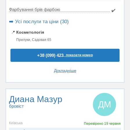
Фарбування брів фарбою
✔️
➡️ Усі послуги та ціни (30)
📍
Косметологія
Прилуки, Садовая 65
+38 (099) 423..
показати номер
Докладніше
Диана Мазур
ДМ
бровіст
Київська
Перевірено
19 червня