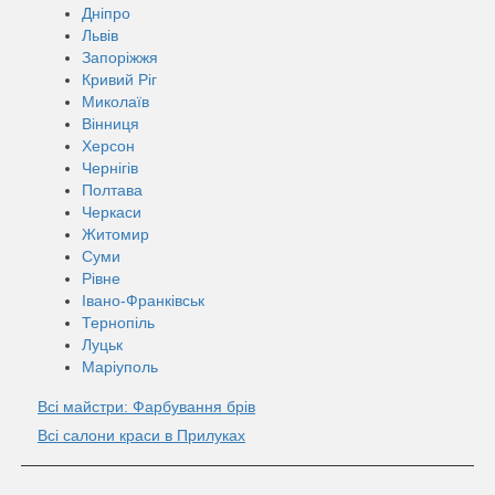
Дніпро
Львів
Запоріжжя
Кривий Ріг
Миколаїв
Вінниця
Херсон
Чернігів
Полтава
Черкаси
Житомир
Суми
Рівне
Івано-Франківськ
Тернопіль
Луцьк
Маріуполь
Всі майстри: Фарбування брів
Всі салони краси в Прилуках