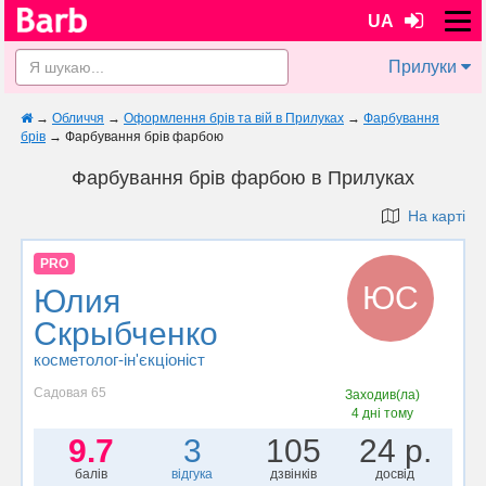
UA
Прилуки
→
Обличчя
→
Оформлення брів та вій в Прилуках
→
Фарбування
брів
→
Фарбування брів фарбою
Фарбування брів фарбою в Прилуках
На карті
PRO
ЮС
Юлия
Скрыбченко
косметолог-ін'єкціоніст
Садовая 65
Заходив(ла)
4 дні тому
9.7
3
105
24 р.
балів
відгука
дзвінків
досвід